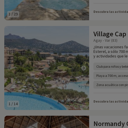
Descubra las activid
1
/
29
Village Cap
Agay - Var (83)
¿Unas vacaciones fa
Esterel, a sólo 700
y actividades que le
Club para niños y beb
Playa a 700 m, acceso 
Zona acuática con pis
Descubra las activid
1
/
14
Normandy 