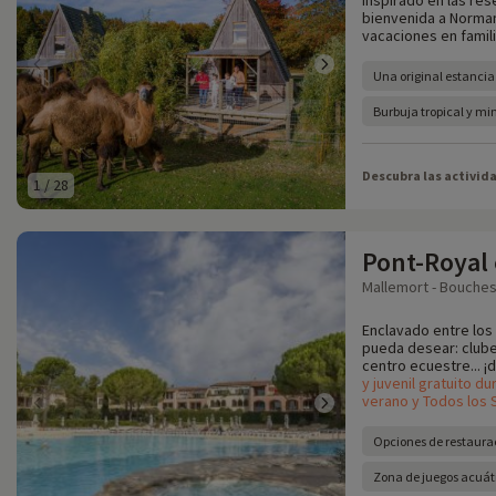
Inspirado en las res
bienvenida a Norman
vacaciones en famil
Una original estancia 
Burbuja tropical y mi
Descubra las activid
1
/
28
Pont-Royal
Mallemort - Bouches
Enclavado entre los 
pueda desear: clube
centro ecuestre... ¡d
y juvenil gratuito d
verano y Todos los 
Opciones de restaura
Zona de juegos acuát