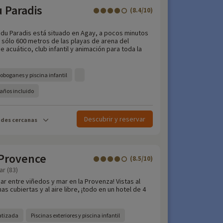
u Paradis
(8.4/10)
e du Paradis está situado en Agay, a pocos minutos
 sólo 600 metros de las playas de arena del
 acuático, club infantil y animación para toda la
oboganes y piscina infantil
2 años incluido
Descubrir y reservar
ades cercanas
 Provence
(8.5/10)
ar (83)
ar entre viñedos y mar en la Provenza! Vistas al
s cubiertas y al aire libre, ¡todo en un hotel de 4
atizada
Piscinas exteriores y piscina infantil