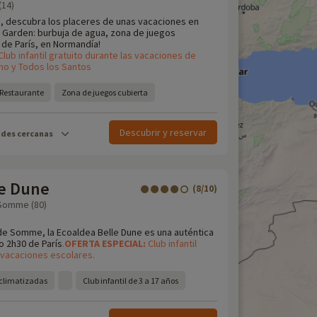
(14)
e, descubra los placeres de unas vacaciones en
 Garden: burbuja de agua, zona de juegos
s de París, en Normandía!
Club infantil gratuito durante las vacaciones de
no y Todos los Santos
Restaurante
Zona de juegos cubierta
Descubrir y reservar
ades cercanas
le Dune
(8/10)
 Somme (80)
 de Somme, la Ecoaldea Belle Dune es una auténtica
o 2h30 de París
.
OFERTA
ESPECIAL:
Club infantil
s vacaciones escolares.
 climatizadas
Club infantil de 3 a 17 años