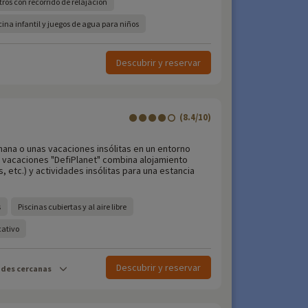
ros con recorrido de relajación
ina infantil y juegos de agua para niños
Descubrir y reservar
(8.4/10)
mana o unas vacaciones insólitas en un entorno
e vacaciones "DefiPlanet" combina alojamiento
 etc.) y actividades insólitas para una estancia
s
Piscinas cubiertas y al aire libre
cativo
Descubrir y reservar
ades cercanas