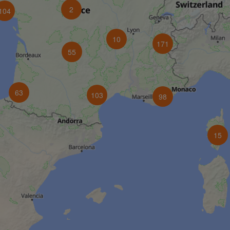
2
104
10
171
55
63
103
98
15