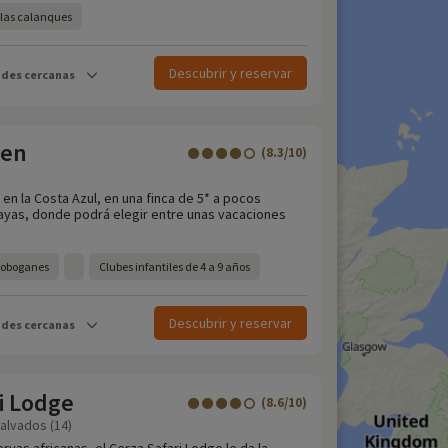
a las calanques
Descubrir y reservar
ades cercanas
een
(8.3/10)
, en la Costa Azul, en una finca de 5* a pocos
layas, donde podrá elegir entre unas vacaciones
toboganes
Clubes infantiles de 4 a 9 años
Descubrir y reservar
ades cercanas
i Lodge
(8.6/10)
Calvados (14)