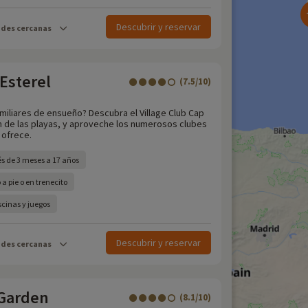
Descubrir y reservar
ades cercanas
 Esterel
(7.5/10)
miliares de ensueño? Descubra el Village Club Cap
 m de las playas, y aproveche los numerosos clubes
 ofrece.
és de 3 meses a 17 años
a pie o en trenecito
cinas y juegos
Descubrir y reservar
ades cercanas
Garden
(8.1/10)