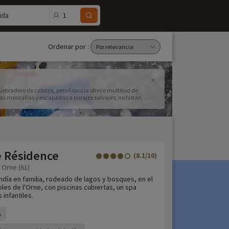
1
ida
Ordenar por :
uebradero de cabeza, pero Francia ofrece multitud de
las montañas y escapadas a parajes salvajes, no faltan
incluido, un alquiler de vacaciones en familia o un camping
 Los niños pueden disfrutar de una amplia gama de
liares como Disneyland París o Puy du Fou. Para una
forma suave de reconectar, con ideas de fin de semana con
o adecuado es esencial para aprovechar las mejores ofertas.
 los tuyos recuerdos inolvidables.
e Résidence
(8.1/10)
 Orne (61)
día en familia, rodeado de lagos y bosques, en el
les de l'Orne, con piscinas cubiertas, un spa
 infantiles.
s