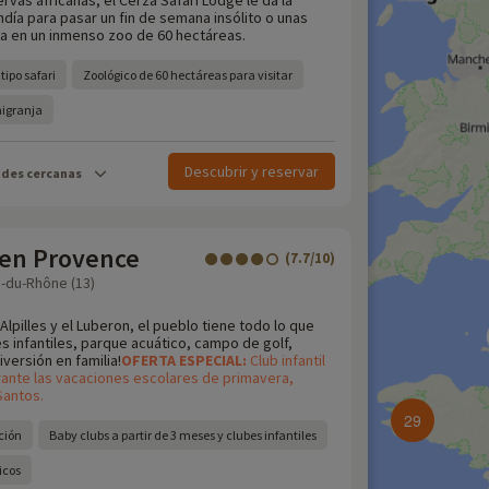
ervas africanas, el Cerza Safari Lodge le da la
día para pasar un fin de semana insólito o unas
ia en un inmenso zoo de 60 hectáreas.
tipo safari
Zoológico de 60 hectáreas para visitar
nigranja
Descubrir y reservar
ades cercanas
 en Provence
(7.7/10)
-du-Rhône (13)
Alpilles y el Luberon, el pueblo tiene todo lo que
s infantiles, parque acuático, campo de golf,
iversión en familia!
OFERTA
ESPECIAL:
Club infantil
urante las vacaciones escolares de primavera,
Santos.
29
ción
Baby clubs a partir de 3 meses y clubes infantiles
icos