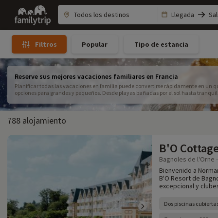
Family
Llegada
Sal
trip
Popular
Tipo de estancia
Filtros
Reserve sus mejores vacaciones familiares en Francia
Planificar todas las vacaciones en familia puede convertirse rápidamente en un q
opciones para grandes y pequeños. Desde playas bañadas por el sol hasta tranqui
destinos familiares ideales. Tanto si buscas unas vacaciones en familia con todo 
familiar en Francia, cada opción tiene sus ventajas para una estancia sin estrés.
actividades, desde clubes de vacaciones familiares hasta parques temáticos fami
788 alojamiento
experiencia más auténtica, unas vacaciones familiares en la naturaleza son una 
niños centradas en el descubrimiento. Optimizar tu presupuesto y elegir el period
Descubre lo fácil que es organizar unas vacaciones familiares en Francia y regala a
B'O Cottag
Bagnoles de l'Orne -
Bienvenido a Norman
B'O Resort de Bagno
excepcional y clubes
Dos piscinas cubierta