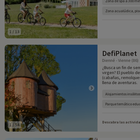
Zona de spa a 300 met
Zona acualúdica, pisc
1
/
13
DefiPlanet
Dienné - Vienne (86)
¿Busca un fin de se
virgen? El pueblo d
(cabañas, remolques,
llena de aventuras.
Alojamientos insólito
Parque temático edu
Descubra las activid
1
/
54