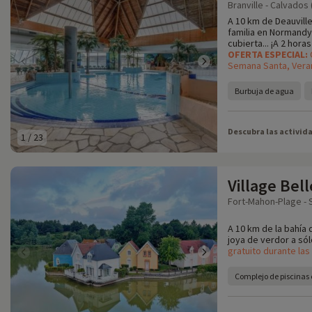
Branville - Calvados 
A 10 km de Deauvill
familia en Normandy
cubierta... ¡A 2 hora
OFERTA ESPECIAL:
Semana Santa, Vera
Burbuja de agua
Descubra las activid
1
/
23
Village Bel
Fort-Mahon-Plage -
A 10 km de la bahía
joya de verdor a sól
gratuito durante la
Complejo de piscinas