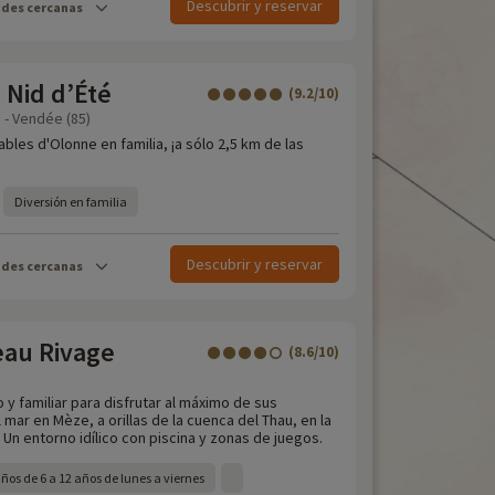
Descubrir y reservar
ades cercanas
 Nid d’Été
(9.2/10)
 - Vendée (85)
bles d'Olonne en familia, ¡a sólo 2,5 km de las
Diversión en familia
Descubrir y reservar
ades cercanas
au Rivage
(8.6/10)
 y familiar para disfrutar al máximo de sus
 mar en Mèze, a orillas de la cuenca del Thau, en la
 Un entorno idílico con piscina y zonas de juegos.
ños de 6 a 12 años de lunes a viernes