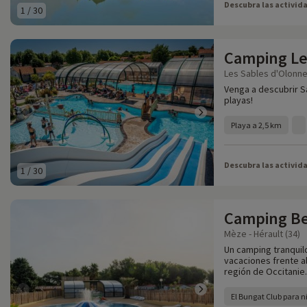
Descubra las activid
1
/
30
Camping Le
Les Sables d'Olonne
Venga a descubrir Sa
playas!
Playa a 2,5 km
Descubra las activid
1
/
30
Camping Be
Mèze - Hérault (34)
Un camping tranquilo
vacaciones frente al
región de Occitanie.
El Bungat Club para ni