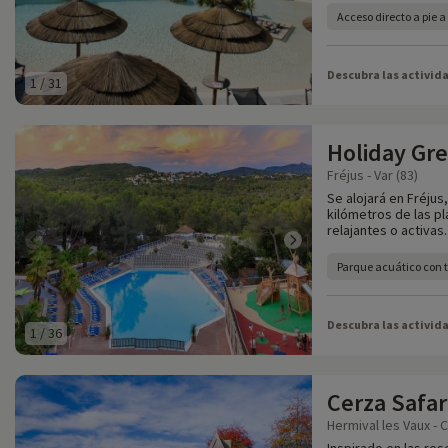
Acceso directo a pie 
Descubra las activid
1
/
31
Holiday Gr
Fréjus - Var (83)
Se alojará en Fréjus
kilómetros de las p
relajantes o activas.
Parque acuático con 
Descubra las activid
1
/
36
Cerza Safar
Hermival les Vaux - 