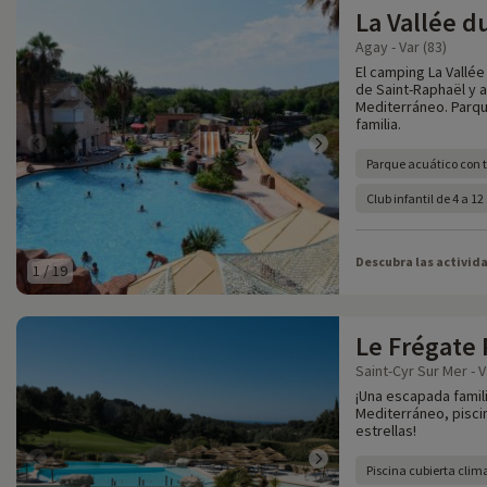
La Vallée d
Agay - Var (83)
El camping La Vallé
de Saint-Raphaël y a
Mediterráneo. Parque
familia.
Parque acuático con t
Club infantil de 4 a 1
Descubra las activid
1
/
19
Le Frégate
Saint-Cyr Sur Mer - V
¡Una escapada famili
Mediterráneo, piscina
estrellas!
Piscina cubierta clim