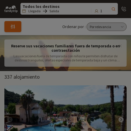
Family
trip
1
Llegada
Salida
Ordenar por :
Reserve sus vacaciones familiares fuera de temporada o en
contraestación
Las vacaciones fuera de temporada con niños te permiten disfrutar de
destinos tranquilos, ofertas especiales de temporada baja y un clima
agradable lejos del bullicio del verano. Un viaje fuera de temporada con la
familia te permite descubrir lugares emblemáticos sin aglomeraciones, ya
sea en Francia con una escapada fuera de temporada en Bretaña o
337 alojamiento
Provenza, o en el extranjero como España en septiembre o Italia en
primavera. Para un fin de semana fuera de temporada, no faltan opciones,
desde excursiones por la ciudad y paseos por la naturaleza hasta
actividades familiares fuera de temporada, como los parques de
atracciones, donde hay menos esperas. En lo que respecta al alojamiento
fuera de temporada en Francia, las casas rurales, los pueblos de vacaciones
y los alojamientos insólitos ofrecen precios estupendos. Antes de reservar, es
esencial que compruebes que tus fechas son flexibles y que tus hijos se
adaptan a una escapada tranquila fuera de temporada. Planifica ya tus
próximas vacaciones familiares de otoño y aprovecha las mejores
oportunidades.