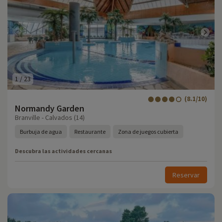
1
/
23
(8.1/10)
Normandy Garden
Branville - Calvados (14)
Burbuja de agua
Restaurante
Zona de juegos cubierta
Descubra las actividades cercanas
Reservar