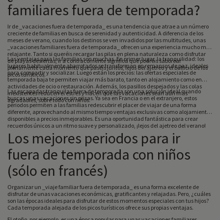
familiares fuera de temporada?
Ir de _vacaciones fuera de temporada_ es una tendencia que atrae a un número
creciente de familias en busca de serenidad y autenticidad. A diferencia de los
meses de verano, cuando los destinos se ven invadidos por las multitudes, unas
_vacaciones familiares fuera de temporada_ ofrecen una experiencia mucho más
relajante. Tanto si queréis recargar las pilas en plena naturaleza como disfrutar
Las ventajas para las familias son muchas. En primer lugar, la tranquilidad: los
de playas desiertas, ir a contracorriente significa que podréis saborear
lugares habitualmente abarrotados se transforman en remansos de paz, ideales
plenamente cada momento que paséis juntos, lejos del ajetreo y el bullicio de los
para compartir y socializar. Luego están los precios: las ofertas especiales de
picos turísticos.
temporada baja te permiten viajar más barato, tanto en alojamiento como en
actividades de ocio o restauración. Además, los pasillos despejados y las colas
Las escapadas tranquilas fuera de temporada son una solución ideal cuando
inexistentes reducen el estrés y hacen que las vacaciones sean aún más
buscas unas vacaciones sin prisas. Ya sea en Francia o en el extranjero, estos
agradables, sobre todo con niños.
periodos permiten a las familias redescubrir el placer de viajar de una forma
diferente, aprovechando al mismo tiempo ventajas exclusivas como alojamientos
disponibles a precios inmejorables. Es una oportunidad fantástica para crear
recuerdos únicos a un ritmo suave y personalizado, ¡lejos del ajetreo del verano!
Los mejores periodos para ir
fuera de temporada con niños
(sólo en francés)
Organizar un _viaje familiar fuera de temporada_ es una forma excelente de
disfrutar de unas vacaciones económicas, gratificantes y relajadas. Pero, ¿cuáles
son las épocas ideales para disfrutar de estos momentos especiales con tus hijos?
Cada temporada alejada de los picos turísticos ofrece sus propias ventajas.
El otoño, por ejemplo, es una época popular para unas vacaciones familiares