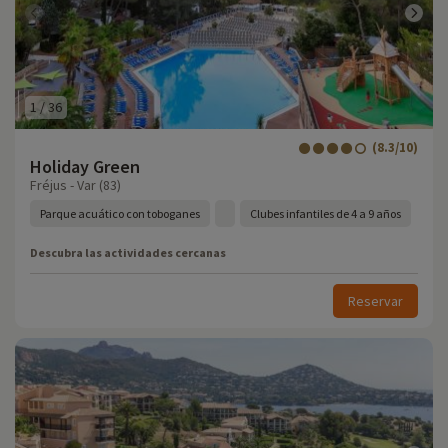
1
/
36
(8.3/10)
Holiday Green
Fréjus - Var (83)
Parque acuático con toboganes
Clubes infantiles de 4 a 9 años
Descubra las actividades cercanas
Reservar