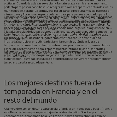
otoñales. Cuando las playas se vacían y la naturaleza cambia, es el momento
perfecto para pasear por el bosque, recoger setas o visitar parques naturales sin las
multitudes del verano. La primavera, por su parte, ofrece una mezcla perfecta de
clima suave y floraciones espectaculares, ideal para paseos adecuados para los
Estos periodos son especialmente populares entre las familias con niños pequeños,
más pequeños o fines de semana en parques naturales desiertos. Por último, el
sobre todo las que aún no están sujetas a las limitaciones del calendario escolar.
final del invierno, que a menudo está por debajo de los precios, es el momento de
Esto ofrece una flexibilidad inestimable a la hora de planificar, por ejemplo, un fin
aprovechar las estaciones de esquí más tranquilas o las escapadas junto al mar
de semana fuera de temporada o una estancia más larga sin las aglomeraciones
para respirar el aire marino sin las multitudes.
y los altos precios de las vacaciones tradicionales. Los padres pueden compaginar
Viajar fuera de temporada también te da la oportunidad de disfrutar de una
sus limitaciones personales con los mejores periodos de tranquilidad para estar
experiencia única: descubrir lugares emblemáticos con una tranquilidad
más tranquilos.
inusitada, participar en actividades familiares más auténticas fuera de
temporada o aprovechar tarifas ultraatractivas gracias a las numerosas ofertas
especiales de temporada baja. Estos momentos íntimos, lejos de los horarios
Así que, tanto si buscas un merecido descanso como unas vacaciones repletas de
masificados y las colas, potencian la convivencia y crean recuerdos preciosos
actividad, busca el periodo que mejor se adapte a tu familia. Con un poco de
entre padres e hijos.
planificación, las vacaciones fuera de temporada se convertirán rápidamente en
tu secreto para la escapada perfecta.
Los mejores destinos fuera de
temporada en Francia y en el
resto del mundo
A la hora de elegir un destino para un viaje familiar en _temporada baja_, Francia
está llena de tesoros por explorar, lejos del ajetreo turístico. Si optas por unas
vacaciones en _temporada baja_ en Francia, podrás aprovechar un sinfín de