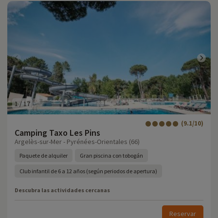
1
/
17
(9.1/10)
Camping Taxo Les Pins
Argelès-sur-Mer - Pyrénées-Orientales (66)
Paquete de alquiler
Gran piscina con tobogán
Club infantil de 6 a 12 años (según periodos de apertura)
Descubra las actividades cercanas
Reservar