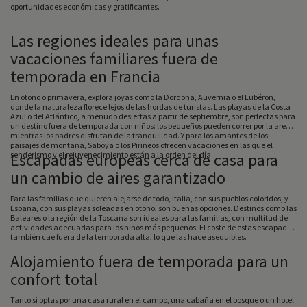
oportunidades económicas y gratificantes.
Las regiones ideales para unas
vacaciones familiares fuera de
temporada en Francia
En otoño o primavera, explora joyas como la Dordoña, Auvernia o el Lubéron,
donde la naturaleza florece lejos de las hordas de turistas. Las playas de la Costa
Azul o del Atlántico, a menudo desiertas a partir de septiembre, son perfectas para
un destino fuera de temporada con niños: los pequeños pueden correr por la arena
mientras los padres disfrutan de la tranquilidad. Y para los amantes de los
paisajes de montaña, Saboya o los Pirineos ofrecen vacaciones en las que el
senderismo y el rejuvenecimiento están a la orden del día.
Escapadas europeas cerca de casa para
un cambio de aires garantizado
Para las familias que quieren alejarse de todo, Italia, con sus pueblos coloridos, y
España, con sus playas soleadas en otoño, son buenas opciones. Destinos como las
Baleares o la región de la Toscana son ideales para las familias, con multitud de
actividades adecuadas para los niños más pequeños. El coste de estas escapadas
también cae fuera de la temporada alta, lo que las hace asequibles.
Alojamiento fuera de temporada para un
confort total
Tanto si optas por una casa rural en el campo, una cabaña en el bosque o un hotel