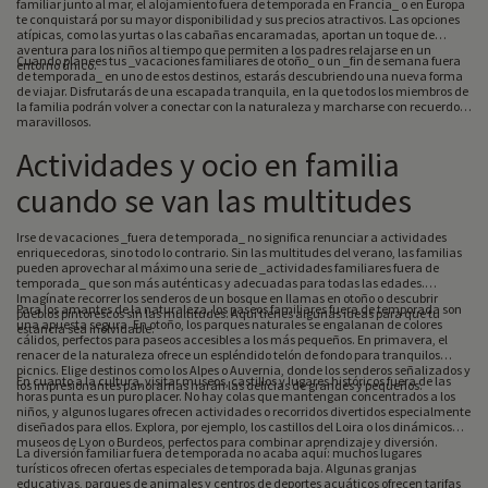
familiar junto al mar, el alojamiento fuera de temporada en Francia_ o en Europa
te conquistará por su mayor disponibilidad y sus precios atractivos. Las opciones
atípicas, como las yurtas o las cabañas encaramadas, aportan un toque de
aventura para los niños al tiempo que permiten a los padres relajarse en un
Cuando planees tus _vacaciones familiares de otoño_ o un _fin de semana fuera
entorno único.
de temporada_ en uno de estos destinos, estarás descubriendo una nueva forma
de viajar. Disfrutarás de una escapada tranquila, en la que todos los miembros de
la familia podrán volver a conectar con la naturaleza y marcharse con recuerdos
maravillosos.
Actividades y ocio en familia
cuando se van las multitudes
Irse de vacaciones _fuera de temporada_ no significa renunciar a actividades
enriquecedoras, sino todo lo contrario. Sin las multitudes del verano, las familias
pueden aprovechar al máximo una serie de _actividades familiares fuera de
temporada_ que son más auténticas y adecuadas para todas las edades.
Imagínate recorrer los senderos de un bosque en llamas en otoño o descubrir
Para los amantes de la naturaleza, los paseos familiares fuera de temporada son
pueblos pintorescos sin las multitudes. Aquí tienes algunas ideas para que tu
una apuesta segura. En otoño, los parques naturales se engalanan de colores
estancia sea inolvidable.
cálidos, perfectos para paseos accesibles a los más pequeños. En primavera, el
renacer de la naturaleza ofrece un espléndido telón de fondo para tranquilos
picnics. Elige destinos como los Alpes o Auvernia, donde los senderos señalizados y
En cuanto a la cultura, visitar museos, castillos y lugares históricos fuera de las
los impresionantes panoramas harán las delicias de grandes y pequeños.
horas punta es un puro placer. No hay colas que mantengan concentrados a los
niños, y algunos lugares ofrecen actividades o recorridos divertidos especialmente
diseñados para ellos. Explora, por ejemplo, los castillos del Loira o los dinámicos
museos de Lyon o Burdeos, perfectos para combinar aprendizaje y diversión.
La diversión familiar fuera de temporada no acaba aquí: muchos lugares
turísticos ofrecen ofertas especiales de temporada baja. Algunas granjas
educativas, parques de animales y centros de deportes acuáticos ofrecen tarifas