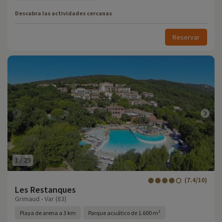
Descubra las actividades cercanas
Reservar
1
/
29
(7.4/10)
Les Restanques
Grimaud - Var (83)
Playa de arena a 3 km
Parque acuático de 1.600 m²