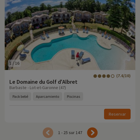
1
/
16
(7.6/10)
Le Domaine du Golf d'Albret
Barbaste - Lot-et-Garonne (47)
Pack bebé
Aparcamiento
Piscinas
Reservar
1 - 25 sur 147