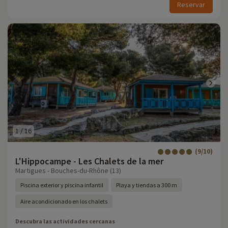
Reservar
1
/
16
(9/10)
L'Hippocampe - Les Chalets de la mer
Martigues - Bouches-du-Rhône (13)
Piscina exterior y piscina infantil
Playa y tiendas a 300 m
Aire acondicionado en los chalets
Descubra las actividades cercanas