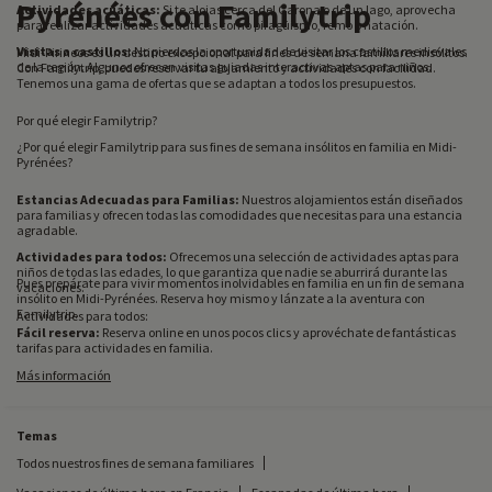
Pyrénées con Familytrip
Actividades acuáticas:
Si te alojas cerca del Garona o de un lago, aprovecha
para realizar actividades acuáticas como piragüismo, remo o natación.
Visitas a castillos:
No pierdas la oportunidad de visitar los castillos medievales
Midi-Pirineos es un destino excepcional para fines de semana familiares insólitos.
de la región. Algunos ofrecen visitas guiadas interactivas aptas para niños.
Con Familytrip, puedes reservar tu alojamiento y actividades con facilidad.
Tenemos una gama de ofertas que se adaptan a todos los presupuestos.
Por qué elegir Familytrip?
¿Por qué elegir Familytrip para sus fines de semana insólitos en familia en Midi-
Pyrénées?
Estancias Adecuadas para Familias:
Nuestros alojamientos están diseñados
para familias y ofrecen todas las comodidades que necesitas para una estancia
agradable.
Actividades para todos:
Ofrecemos una selección de actividades aptas para
niños de todas las edades, lo que garantiza que nadie se aburrirá durante las
Pues prepárate para vivir momentos inolvidables en familia en un fin de semana
vacaciones.
insólito en Midi-Pyrénées. Reserva hoy mismo y lánzate a la aventura con
Familytrip.
Actividades para todos:
Fácil reserva:
Reserva online en unos pocos clics y aprovéchate de fantásticas
tarifas para actividades en familia.
Más información
Actividades para todos:
Experiencia familiar:
En Familytrip, sabemos lo que importa a las familias.
Hacemos todo lo posible para que su estancia sea un éxito.
Temas
Todos nuestros fines de semana familiares