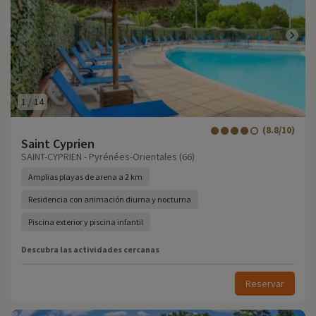
1
/
14
(8.8/10)
Saint Cyprien
SAINT-CYPRIEN - Pyrénées-Orientales (66)
Amplias playas de arena a 2 km
Residencia con animación diurna y nocturna
Piscina exterior y piscina infantil
Descubra las actividades cercanas
Reservar