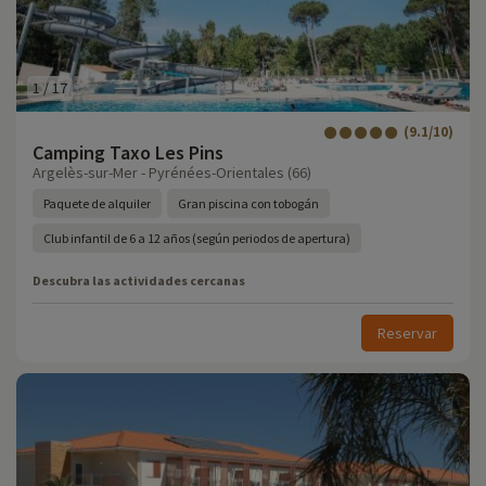
1
/
17
(9.1/10)
Camping Taxo Les Pins
Argelès-sur-Mer - Pyrénées-Orientales (66)
Paquete de alquiler
Gran piscina con tobogán
Club infantil de 6 a 12 años (según periodos de apertura)
Descubra las actividades cercanas
Reservar