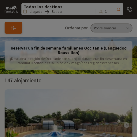
Family
trip
1
Llegada
Salida
Ordenar por :
Reservar un fin de semana familiar en Occitanie (Languedoc
Roussillon)
¡Descubra la región de Occitanie con sus hijos durante un fin de semana en
familia! Occitanie es la unión de 2 magníficas regiones francesas:
Languedoc-Rosellón, con sus hermosas playas de arena, y la antigua región
de Midi-Pyrénées, ¡que le llevará a las cumbres más altas de los Pirineos! En
resumen, ¡déjese tentar por nuestros destinos seleccionados para su fin de
147 alojamiento
semana en familia! Disfrute, por ejemplo, de un insólito fin de semana
familiar en Midi-Pyrénées.