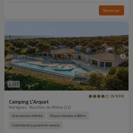
Reservar
1
/
17
(8.9/10)
Camping L'Arquet
Martigues - Bouches-du-Rhône (13)
Gran piscina infinita
Playa y tiendas a 800 m
Club infantil y juvenil en verano