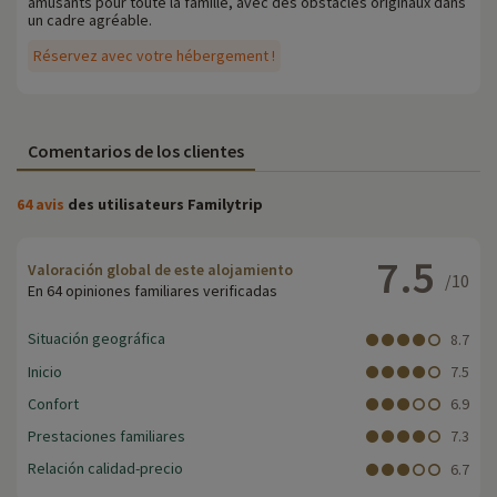
amusants pour toute la famille, avec des obstacles originaux dans
un cadre agréable.
Réservez avec votre hébergement !
Comentarios de los clientes
64 avis
des utilisateurs Familytrip
7.5
Valoración global de este alojamiento
/10
En 64 opiniones familiares verificadas
Situación geográfica
8.7
Inicio
7.5
Confort
6.9
Prestaciones familiares
7.3
Relación calidad-precio
6.7