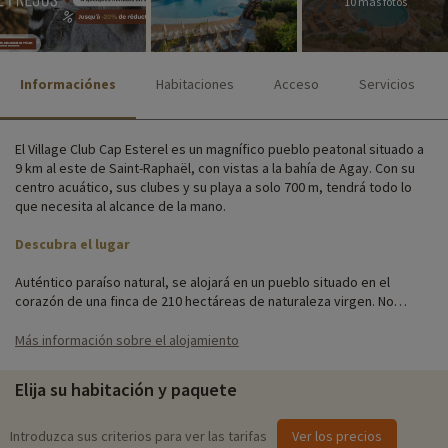
10 más fotos
Informaciónes
Habitaciones
Acceso
Servicios
El Village Club Cap Esterel es un magnífico pueblo peatonal situado a
9 km al este de Saint-Raphaël, con vistas a la bahía de Agay. Con su
centro acuático, sus clubes y su playa a solo 700 m, tendrá todo lo
que necesita al alcance de la mano.
Descubra el lugar
Auténtico paraíso natural, se alojará en un pueblo situado en el
corazón de una finca de 210 hectáreas de naturaleza virgen. No
tendrá que coger el coche, todo está en el mismo lugar: tiendas,
restaurantes, actividades y el mar a 700 m, accesible a pie o en
Más información sobre el alojamiento
minitren gratuito. El Village Club está formado por apartamentos
familiares totalmente equipados, todos con balcón o terraza para
Elija su habitación y paquete
disfrutar al máximo del sol del sur.
El Village Club está formado por apartamentos de estilo
Introduzca sus criterios para ver las tarifas
Ver los precios