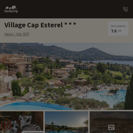
Family
trip
Village Cap Esterel
Avis clients
7.5
/10
Agay - Var (83)