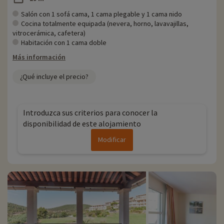
línea después de haber elegido el alojamiento, ¡y puede descubrirlas
haciendo clic aquí!
Salón con 1 sofá cama, 1 cama plegable y 1 cama nido
Cocina totalmente equipada (nevera, horno, lavavajillas,
Para más información
vitrocerámica, cafetera)
Habitación con 1 cama doble
- Se aceptan mascotas, con coste adicional
Más información
- Los huéspedes discapacitados deben ir acompañados
- Etiqueta Green Key
¿Qué incluye el precio?
- Residencia gestionada por el grupo Pierre & Vacances
Introduzca sus criterios para conocer la
disponibilidad de este alojamiento
Modificar