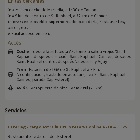
En las cercanías
➤
en coche de Marsella, a 1h30 de Toulon.
A 2h00
➤
9 km del centro de St Raphaël, a 32 km de Cannes.
A
en el pueblo: supermercado, panadería, restaurantes,
➤ Tiendas
bares, etc.
Fácil acceso en tren.
➤
Accès
Coche
- desde la autopista A8, tome la salida Fréjus/Saint-
Raphaël, después dirección Saint-Raphaël / Cannes, después
Saint-Raphaël centro, después Valescure y Agay
Tren
- Estación de TGV de St-Raphaël a 9 km.
A continuación, traslado en autocar (línea 8 - Saint-Raphaël -
Cannes, parada Cap Estérel).
Avión
- Aeropuerto de Niza Costa Azul (75 km)
Servicios
Catering - cargo extra in situ o reserva online a -10%.
Restaurante Le Jardin de l'Esterel