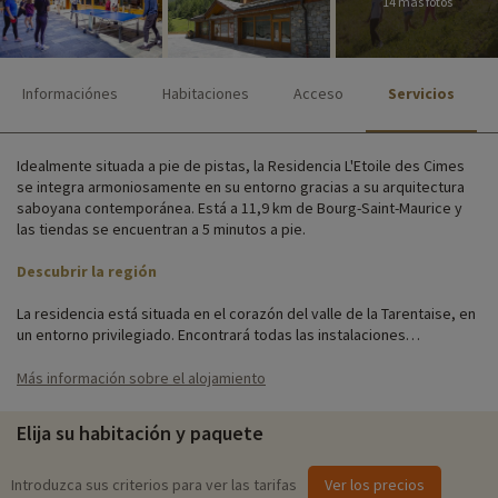
14 más fotos
Informaciónes
Habitaciones
Acceso
Servicios
Idealmente situada a pie de pistas, la Residencia L'Etoile des Cimes
se integra armoniosamente en su entorno gracias a su arquitectura
saboyana contemporánea. Está a 11,9 km de Bourg-Saint-Maurice y
las tiendas se encuentran a 5 minutos a pie.
Descubrir la región
La residencia está situada en el corazón del valle de la Tarentaise, en
un entorno privilegiado. Encontrará todas las instalaciones
principales: recepción, aparcamiento, sala de esquí, guardaesquís,
piscina cubierta, zona de bienestar y mucho más.
Más información sobre el alojamiento
Los apartamentos están bien equipados con todo lo necesario para
Elija su habitación y paquete
su comodidad y tienen capacidad para entre 4 y 10 personas.
Perfectos para familias numerosas. Sea cual sea el tipo de
alojamiento que elija, dispondrá de cocina totalmente equipada, TV y
Introduzca sus criterios para ver las tarifas
Ver los precios