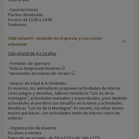
- Características
Piscina climatizada
Acceso de 10.00 a 19.00
Tumbonas
Club infantil - incluido en el precio y con coste
adicional
Club infantil de 4 a 10 años
- Periodos de apertura
' Toda la temporada Invierno
☑
' Vacaciones escolares de verano
☑
- Grupos de edad & Actividades
En invierno, los animadores proponen actividades de interior
como juegos y desafíos, talleres temáticos ''Les As de la
montagne'', actividades manuales y espectáculos, pero también
actividades al aire libre con desafíos en la nieve y actividades
temáticas ''Les As de la Montagne''. En verano, los niños tienen
mucho que hacer, con actividades tanto de interior como de
exterior.
- Organización de invierno
De lunes a viernes
Fuera de vacaciones, de 9 h a 12 h y de 14 h a 17 h