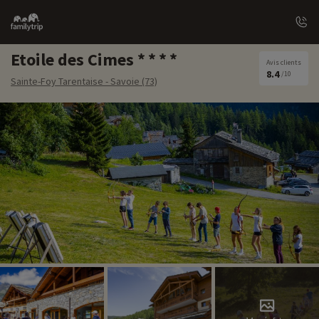
Family
trip
Etoile des Cimes
Avis clients
8.4
/10
Sainte-Foy Tarentaise - Savoie (73)