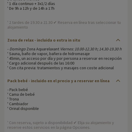
' 1 día continuo + 3x1/2 días
' De 9h a 12h y de 14h a 17h
' 2 tardes de 19.30 a 21.30 ✔ Reserva en línea tras seleccionar tu
alojamiento
Zona de relax - incluida o extra in situ
-
Domingo
Zona Aquarelaxant
Viernes: 10.00-12.30 h; 14.30-19.30 h
' Sauna, baño de vapor, bañera de hidromasaje
' 45min, un acceso por día y por persona a reservar en recepción
' Cargo adicional después de las 16:00
' Con cita previa: tratamientos y masajes con coste adicional
Pack bebé - incluido en el precio y a reservar en línea
- Pack bebé
' Cama de bebé
' Trona
' Cambiador
' Orinal disponible
' Con reserva, sujeto a disponibilidad ✔ Elija su alojamiento y
reserve estos servicios en la página Opciones.