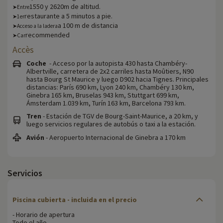
1550 y 2620m de altitud.
➤Entre
restaurante a 5 minutos a pie.
➤1er
a 100 m de distancia
➤Acceso a la ladera
recommended
➤Car
Accès
Coche
- Acceso por la autopista 430 hasta Chambéry-
Albertville, carretera de 2x2 carriles hasta Moûtiers, N90
hasta Bourg St Maurice y luego D902 hacia Tignes. Principales
distancias: París 690 km, Lyon 240 km, Chambéry 130 km,
Ginebra 165 km, Bruselas 943 km, Stuttgart 699 km,
Ámsterdam 1.039 km, Turín 163 km, Barcelona 793 km.
Tren
- Estación de TGV de Bourg-Saint-Maurice, a 20 km, y
luego servicios regulares de autobús o taxi a la estación.
Avión
- Aeropuerto Internacional de Ginebra a 170 km
Servicios
Piscina cubierta - incluida en el precio
- Horario de apertura
Todo el año