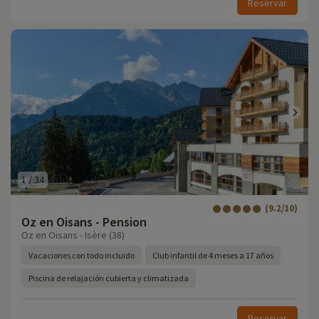
Reservar
1
/
34
(9.2/10)
Oz en Oisans - Pension
Oz en Oisans - Isère (38)
Vacaciones con todo incluido
Club infantil de 4 meses a 17 años
Piscina de relajación cubierta y climatizada
Reservar