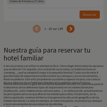
Clubes de 4 meses a 17 años
Reservar
1 - 25 sur 149
Nuestra guía para reservar tu
hotel familiar
Ir de vacaciones con niños no siempre es fácil. Cómo elegir entre todas las opciones
que se ofrecen? Un alquiler, una ciudad de vacaciones, un hotel o incluso un
camping... ¿qué se adaptará mejor a tu pequeña familia? Cada uno de estos 4
grandes tipos de alojamiento turístico tiene sus ventajas y sus inconvenientes.
Nada es perfecto. Este artículo pretende ayudarte a sopesar los pros y los contras
de una estancia en un hotel para familias en tu próximo viaje a Francia.
Hemos estructurado la guía de una forma bastante sencilla. En la primera parte te
hablaremos de los diferentes tipos de alojamiento en los hoteles familiares
(habitación, suite, habitaciones comunicadas...). A continuación, presentaremos
los principales servicios que ofrecen los hoteles para niños. Finalmente, en el
último apartado, veremos de forma más general la ubicación geográfica de los
hoteles familiares. La idea es siempre, en estas tres partes, enumerar las ventajas
y los inconvenientes de una estancia de este tipo.