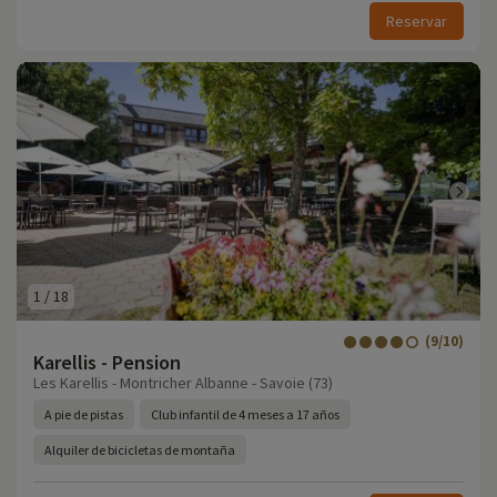
Reservar
1
/
18
(9/10)
Karellis - Pension
Les Karellis - Montricher Albanne - Savoie (73)
A pie de pistas
Club infantil de 4 meses a 17 años
Alquiler de bicicletas de montaña