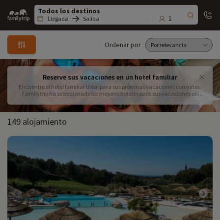
Family
trip
1
Llegada
Salida
Ordenar por :
Reserve sus vacaciones en un hotel familiar
Encuentre el hotel familiar ideal para sus próximas vacaciones con niños.
Familytrip ha seleccionado los mejores hoteles para sus vacaciones en
familia: habitaciones amplias y confortables que se conectan, una acogida
cordial... No busque más, ¡lo ha encontrado!
149 alojamiento