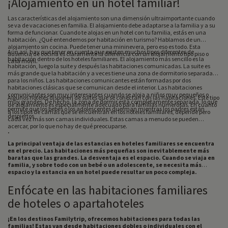
¡Alojamiento en un hotel familiar!
Las características del alojamiento son una dimensión ultraimportante cuando
se va de vacaciones en familia. El alojamiento debe adaptarse a la familia y a su
forma de funcionar. Cuando te alojas en un hotel con tu familia, estás en una
habitación. ¿Qué entendemos por habitación en turismo? Hablamos de un
alojamiento sin cocina. Puede tener una mininevera, pero eso es todo. Esta
Aún así, hay que tener en cuenta que existen muchos tipos diferentes de
ausencia de cocina es claramente la diferencia con un alojamiento tipo piso o
habitación dentro de los hoteles familiares. El alojamiento más sencillo es la
casa móvil.
habitación, luego la suite y después las habitaciones comunicadas. La suite es
más grande que la habitación y a veces tiene una zona de dormitorio separada
para los niños. Las habitaciones comunicantes están formadas por dos
.
habitaciones clásicas que se comunican desde el interior. Las habitaciones
comunicantes son muy interesantes cuando se aloja a niños muy pequeños o
Algunos hoteles disponen de suites que se conectan con las habitaciones. Este tipo
muy grandes. De hecho, la zona de dormir está completamente separada, lo que
de alojamiento es especialmente adecuado para familias numerosas. En cuanto
permite que los bebés o los adolescentes duerman mientras los padres están
a los tipos de camas que se encuentran en los hoteles familiares, depende pero
despiertos
cada vez más son camas individuales. Estas camas a menudo se pueden
acercar, por lo que no hay de qué preocuparse.
.
La principal ventaja de las estancias en hoteles familiares se encuentra
en el precio. Las habitaciones más pequeñas son inevitablemente más
baratas que las grandes. La desventaja es el espacio. Cuando se viaja en
familia, y sobre todo con un bebé o un adolescente, se necesita más
espacio y la estancia en un hotel puede resultar un poco compleja.
Enfócate en las habitaciones familiares
de hoteles o apartahoteles
¡En los destinos Familytrip, ofrecemos habitaciones para todas las
familias! Estas van desde habitaciones dobles o individuales con el