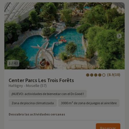
1
/
43
(8.9/10)
Center Parcs Les Trois Forêts
Hattigny - Moselle (57)
¡NUEVO: actividades de bienestar con el Dr.Good !
Zona de piscina climatizada
3000 m² de zona de juegos al aire libre
Descubra las actividades cercanas
Reservar