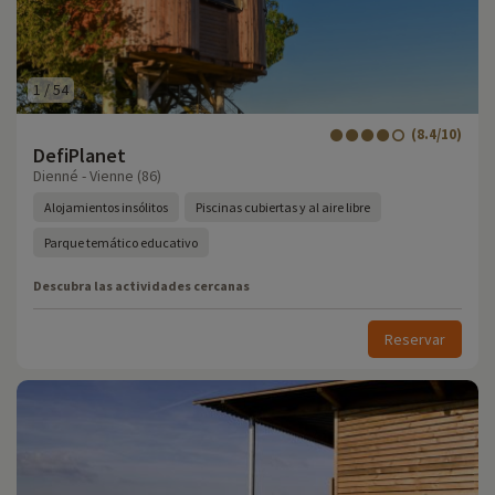
1
/
54
(8.4/10)
DefiPlanet
Dienné - Vienne (86)
Alojamientos insólitos
Piscinas cubiertas y al aire libre
Parque temático educativo
Descubra las actividades cercanas
Reservar