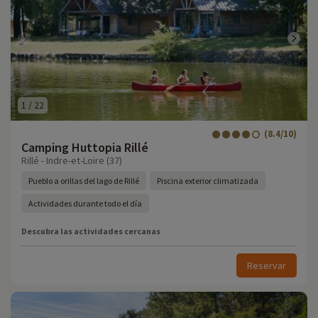
1
/
22
(8.4/10)
Camping Huttopia Rillé
Rillé - Indre-et-Loire (37)
Pueblo a orillas del lago de Rillé
Piscina exterior climatizada
Actividades durante todo el día
Descubra las actividades cercanas
Reservar