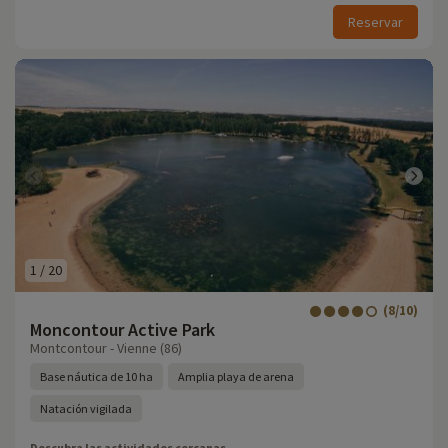
Reservar
1
/
20
(8/10)
Moncontour Active Park
Montcontour - Vienne (86)
Base náutica de 10 ha
Amplia playa de arena
Natación vigilada
Descubra las actividades cercanas