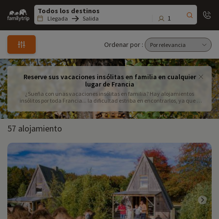
Family
trip
1
Llegada
Salida
Ordenar por :
Reserve sus vacaciones insólitas en familia en cualquier
lugar de Francia
¿Sueña con unas vacaciones insólitas en familia? Hay alojamientos
insólitos por toda Francia... la dificultad estriba en encontrarlos, ya que a
menudo se trata de estructuras conservadas. Familytrip ha hecho el trabajo
por usted, ¡aprovéchelo! Vacaciones en una casa del árbol, en un zoo, en un
río, en una cabaña o en una yurta... ¡Descubra todos los alojamientos
57 alojamiento
insólitos que le proponemos para unas vacaciones insólitas en familia!