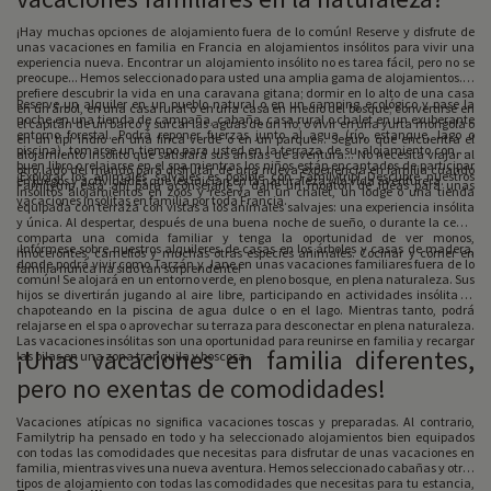
¡Hay muchas opciones de alojamiento fuera de lo común! Reserve y disfrute de
unas vacaciones en familia en Francia en alojamientos insólitos para vivir una
experiencia nueva. Encontrar un alojamiento insólito no es tarea fácil, pero no se
preocupe... Hemos seleccionado para usted una amplia gama de alojamientos. Si
prefiere descubrir la vida en una caravana gitana; dormir en lo alto de una casa
Reserve un alquiler en un pueblo natural o en un camping ecológico y pase la
en un árbol, en una casa rural o en una casa en medio del bosque; convertirse en
noche en una tienda de campaña, cabaña, casa rural o chalet en un exuberante
el capitán de un barco y surcar las aguas de un río; o vivir en una yurta mongola o
entorno forestal. Podrá reponer fuerzas junto al agua (río, estanque, lago o
en un tipi indio en una finca verde o en un parque... Seguro que encuentra el
piscina), tomarse un tiempo para usted en la terraza de su alojamiento con un
alojamiento insólito que satisfará sus ansias de aventura... No necesita viajar al
buen libro o relajarse en el spa mientras los niños están encantados de participar
otro lado del mundo para disfrutar de una nueva experiencia en familia cuando
¡Explorar los animales salvajes es posible con Familytrip! Descubre nuestros
en juegos y actividades que les inician en la naturaleza y la vida aventurera.
Familytrip está ahí para aconsejarle y darle un montón de ideas para unas
insólitos alojamientos en zoos y reserva en un chalet, un lodge o una tienda
vacaciones insólitas en familia por toda Francia.
equipada con terraza con vistas a los animales salvajes: una experiencia insólita
y única. Al despertar, después de una buena noche de sueño, o durante la cena,
comparta una comida familiar y tenga la oportunidad de ver monos,
¡Infórmese sobre nuestros alquileres de casas en los árboles y casas de madera,
rinocerontes, camellos y muchas otras especies animales. Cocinar y comer en
donde podrá vivir como Tarzán y Jane en unas vacaciones familiares fuera de lo
familia nunca ha sido tan sorprendente!
común! Se alojará en un entorno verde, en pleno bosque, en plena naturaleza. Sus
hijos se divertirán jugando al aire libre, participando en actividades insólitas o
chapoteando en la piscina de agua dulce o en el lago. Mientras tanto, podrá
relajarse en el spa o aprovechar su terraza para desconectar en plena naturaleza.
Las vacaciones insólitas son una oportunidad para reunirse en familia y recargar
¡Unas vacaciones en familia diferentes,
las pilas en una zona tranquila y boscosa.
pero no exentas de comodidades!
Vacaciones atípicas no significa vacaciones toscas y preparadas. Al contrario,
Familytrip ha pensado en todo y ha seleccionado alojamientos bien equipados
con todas las comodidades que necesitas para disfrutar de unas vacaciones en
familia, mientras vives una nueva aventura. Hemos seleccionado cabañas y otros
tipos de alojamiento con todas las comodidades que necesitas para tu estancia,