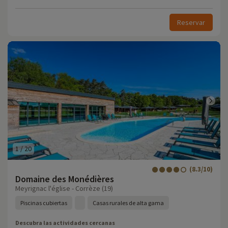
Reservar
1
/
20
(8.3/10)
Domaine des Monédières
Meyrignac l'église - Corrèze (19)
Piscinas cubiertas
Casas rurales de alta gama
Descubra las actividades cercanas