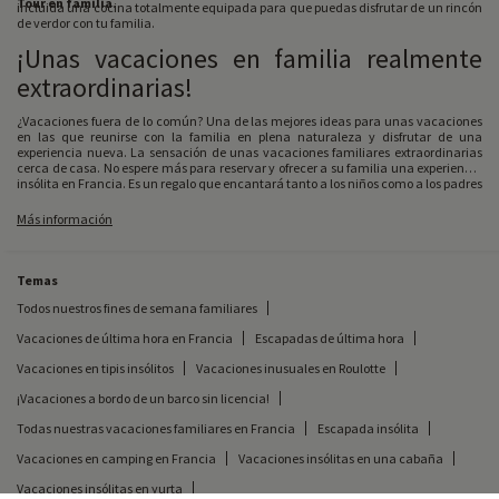
Tour en familia
.
incluida una cocina totalmente equipada para que puedas disfrutar de un rincón
de verdor con tu familia.
¡Unas vacaciones en familia realmente
extraordinarias!
¿Vacaciones fuera de lo común? Una de las mejores ideas para unas vacaciones
en las que reunirse con la familia en plena naturaleza y disfrutar de una
experiencia nueva. La sensación de unas vacaciones familiares extraordinarias
cerca de casa. No espere más para reservar y ofrecer a su familia una experiencia
insólita en Francia. Es un regalo que encantará tanto a los niños como a los padres
Más información
Temas
Todos nuestros fines de semana familiares
Vacaciones de última hora en Francia
Escapadas de última hora
Vacaciones en tipis insólitos
Vacaciones inusuales en Roulotte
¡Vacaciones a bordo de un barco sin licencia!
Todas nuestras vacaciones familiares en Francia
Escapada insólita
Vacaciones en camping en Francia
Vacaciones insólitas en una cabaña
Vacaciones insólitas en yurta