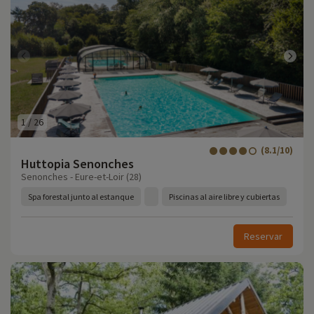
1
/
26
(8.1/10)
Huttopia Senonches
Senonches - Eure-et-Loir (28)
Spa forestal junto al estanque
Piscinas al aire libre y cubiertas
Reservar