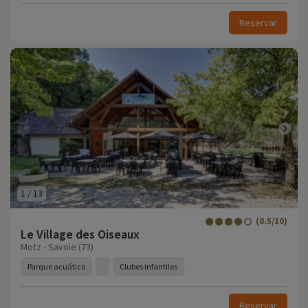
Reservar
1
/
13
(8.5/10)
Le Village des Oiseaux
Motz - Savoie (73)
Parque acuático
Clubes infantiles
Reservar