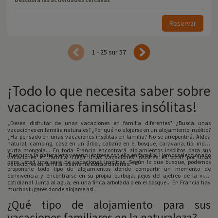
Reservar
1 - 25 sur 57
¡Todo lo que necesita saber sobre
vacaciones familiares insólitas!
¿Desea disfrutar de unas vacaciones en familia diferentes? ¿Busca unas
vacaciones en familia naturales? ¿Por qué no alojarse en un alojamiento insólito?
¿Ha pensado en unas vacaciones insólitas en familia? No se arrepentirá. Aldea
natural, camping, casa en un árbol, cabaña en el bosque, caravana, tipi indio,
yurta mongola... En toda Francia encontrará alojamientos insólitos para sus
¡Descubra la naturaleza y reencuéntrese con ella en familia! Hemos seleccionado
vacaciones en familia. Elegir unas vacaciones insólitas es optar por unas
para usted una serie de vacaciones insólitas. Según lo que busque, podemos
vacaciones en familia realmente extraordinarias.
proponerle todo tipo de alojamientos donde compartir un momento de
convivencia y encontrarse en su propia burbuja, ¡lejos del ajetreo de la vida
cotidiana! Junto al agua, en una finca arbolada o en el bosque... En Francia hay
muchos lugares donde alojarse así.
¿Qué tipo de alojamiento para sus
vacaciones familiares en la naturaleza?