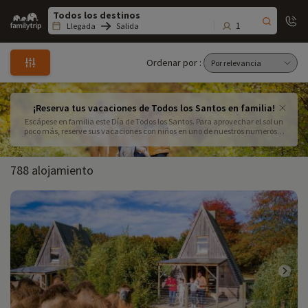
Family
trip
1
Llegada
Salida
Ordenar por :
¡Reserva tus vacaciones de Todos los Santos en familia!
Escápese en familia este Día de Todos los Santos. Para aprovechar el sol un
poco más, reserve sus vacaciones con niños en uno de nuestros numerosos
destinos junto al mar. Familytrip le propone alojamientos con piscina
cubierta para que sus vacaciones de Todos los Santos en familia sean todo
un éxito. Elija su alojamiento en Francia entre un hotel, una residencia
788 alojamiento
cerca de la playa a un precio que incluye el número de noches y actividades
como en Saint-Cyr Sur Mer, Bourg Saint Maurice o en el corazón de París.
Organice su viaje en pleno parque y pague por unas vacaciones cerca de la
bahía.