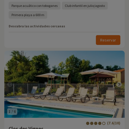
Parque acuático con toboganes
Club infantil en julio/agosto
Primera playa a 600 m
Descubra las actividades cercanas
Reservar
1
/
6
(7.6/10)
Clos des Vignes