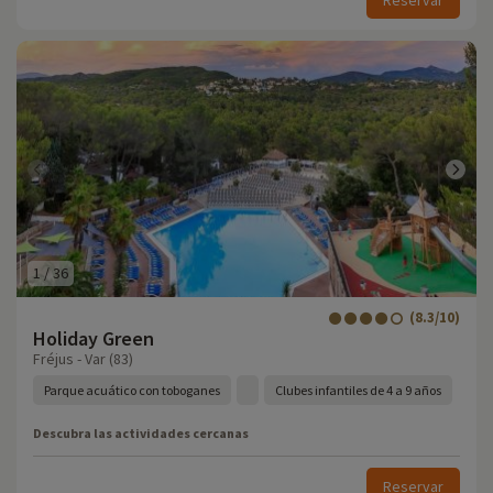
Reservar
1
/
36
(8.3/10)
Holiday Green
Fréjus - Var (83)
Parque acuático con toboganes
Clubes infantiles de 4 a 9 años
Descubra las actividades cercanas
Reservar