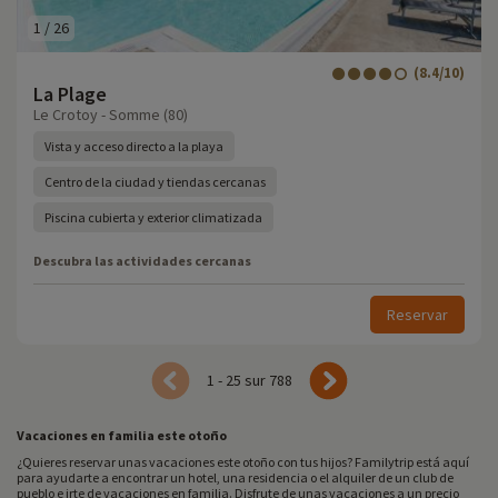
1
/
26
(8.4/10)
La Plage
Le Crotoy - Somme (80)
Vista y acceso directo a la playa
Centro de la ciudad y tiendas cercanas
Piscina cubierta y exterior climatizada
Descubra las actividades cercanas
Reservar
1 - 25 sur 788
Vacaciones en familia este otoño
¿Quieres reservar unas vacaciones este otoño con tus hijos? Familytrip está aquí
para ayudarte a encontrar un hotel, una residencia o el alquiler de un club de
pueblo e irte de vacaciones en familia. Disfrute de unas vacaciones a un precio