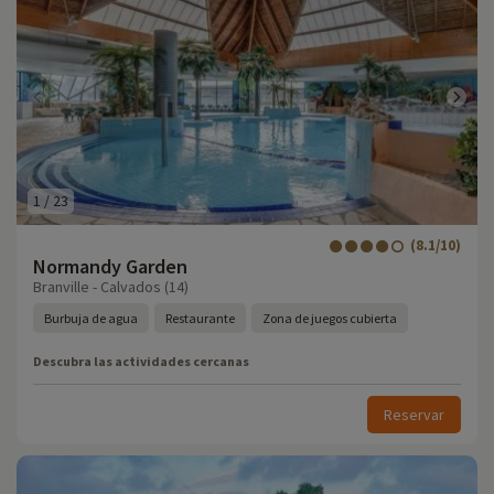
1
/
23
(8.1/10)
Normandy Garden
Branville - Calvados (14)
Burbuja de agua
Restaurante
Zona de juegos cubierta
Descubra las actividades cercanas
Reservar