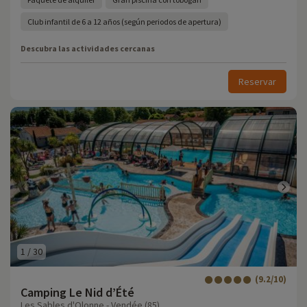
Club infantil de 6 a 12 años (según periodos de apertura)
Descubra las actividades cercanas
Reservar
1
/
30
(9.2/10)
Camping Le Nid d’Été
Les Sables d'Olonne - Vendée (85)