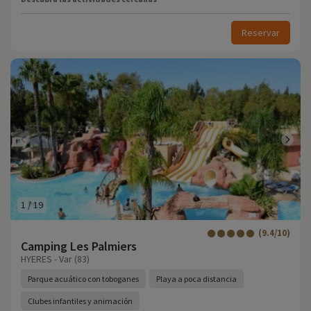
Reservar
1
/
19
(9.4/10)
Camping Les Palmiers
HYERES - Var (83)
Parque acuático con toboganes
Playa a poca distancia
Clubes infantiles y animación