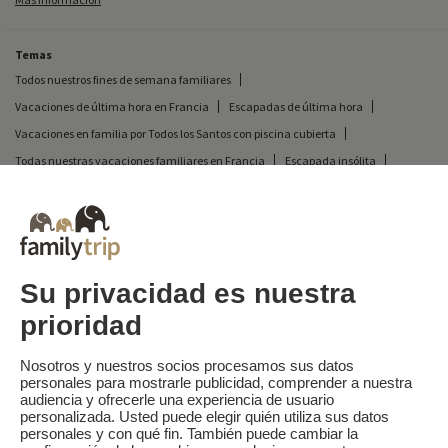
número de noches reservadas.
Temas
Todos nuestros fines de semana familiares
Vacaciones de última hora en Francia
Escapadas de última hora
Vacaciones en familia por Todos los Santos con piscina cubierta
Todas nuestras vacaciones familiares en Francia
Escapada insólita
Vacaciones en camping en Francia
Vacaciones de Todos los Santos con Kids Clubs
Destinos
Vacaciones de esquí en Francia
Su privacidad es nuestra
prioridad
Familytrip
© 2026 Familytrip
¿Quiénes somos?
Condiciones generales y política de privacidad
Nosotros y nuestros socios procesamos sus datos
personales para mostrarle publicidad, comprender a nuestra
Lo que la prensa dice de nosotros
Socios
FAQ
Blog
Mapa del sitio
audiencia y ofrecerle una experiencia de usuario
personalizada. Usted puede elegir quién utiliza sus datos
personales y con qué fin. También puede cambiar la
Pago seguro
dirigido por Sooyoos