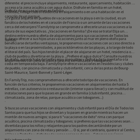
diferente: el precio incluye alojamiento, restaurante, aparcamiento, habitación y
acceso a la zona acuática con agua dulce. Disfrute en familia en un hotel,
Disfrute de sus vacaciones en familia.
château, village club o residencia en alojamiento o en una habitación en el
corazón de un parque.
¿Le gusta alojarse en pueblos de vacaciones en la playa o en la ciudad, es un
fanático de los hoteles en el corazón de Francia o un amante de las vacaciones
cerca del extranjero? Familytrip se compromete a ofrecerle unas vacaciones a la
altura de sus expectativas. ¿Vacaciones en familia? ¡De eso se trata! Elija un
destino entre nuestra oferta de alojamientos para sus vacaciones de Todos los
Si desea ofrecer a sus hijos unas vacaciones junto al mar en pleno otoño para
Santos.
beneficiarse de tarifas ventajosas, le proponemos vacaciones con acceso directo a
la playa o en las proximidades, a pocos kilómetros de las playas, a lo largo de todo
el litoral del país. Sus hijos tendrán el placer de alojarse en un hotel, residencia o
club de pueblo y divertirse en la playa. ¿Prefiere el agua dulce? Consulte nuestros
En otoño, aprovéchate de tarifas muy asequibles y disfruta de la montaña o la
alojamientos con zona acuática (piscina climatizada y toboganes).
costa en temporada baja. Familytrip te ofrece vacaciones en residencias y clubes
de pueblo, con piscina climatizada y club infantil, cerca de las pistas de Bourg-
Saint-Maurice, Saint-Bonnet y Saint-Léger.
En FamilyTrip, nos comprometemos a ofrecerle todo tipo de vacaciones. En
función de tus criterios, te proponemos vacaciones en alojamientos de hasta 5
estrellas, con autoservicio o restauración (interior o para llevar) y con multitud de
instalaciones para que lo pases en grande en familia (club infantil, piscina
climatizada, zona de relax, parque acuático con toboganes...)
.
Si buscas unas vacaciones con alojamiento y club infantil para el Día de Todos los
Santos para que tus hijos se diviertan y lo pasen en grande mientras hacen un
montón de nuevos amigos; si para ti "vacaciones de éxito" rima con parque
acuático, piscina climatizada y toboganes; si prefieres que las vacaciones sean
divertidas para los niños y relajantes para los padres decantándote por un
alojamiento con zona de relax y pensión .... O si, por el contrario, quiere ir al Centro,
al Var o a Bretaña y disfrutar de varias sesiones de spa... Estamos aquí para
ayudarte en tu búsqueda proponiéndote estancias en función del destino y del
Más información