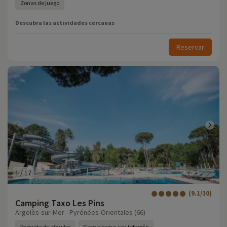
Zonas de juego
Descubra las actividades cercanas
Reservar
1
/
17
(9.1/10)
Camping Taxo Les Pins
Argelès-sur-Mer - Pyrénées-Orientales (66)
Paquete de alquiler
Gran piscina con tobogán