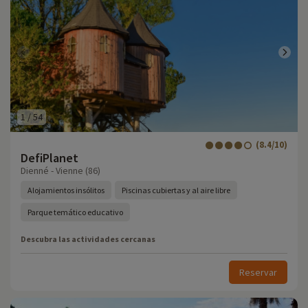
1
/
54
(8.4/10)
DefiPlanet
Dienné - Vienne (86)
Alojamientos insólitos
Piscinas cubiertas y al aire libre
Parque temático educativo
Descubra las actividades cercanas
Reservar