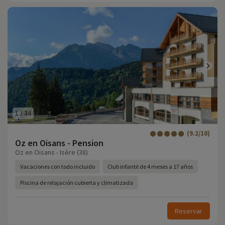
1
/
34
(9.2/10)
Oz en Oisans - Pension
Oz en Oisans - Isère (38)
Vacaciones con todo incluido
Club infantil de 4 meses a 17 años
Piscina de relajación cubierta y climatizada
Reservar