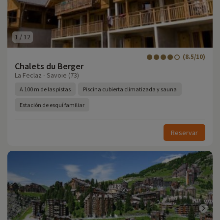
1
/
12
(8.5/10)
Chalets du Berger
La Feclaz - Savoie (73)
A 100 m de las pistas
Piscina cubierta climatizada y sauna
Estación de esquí familiar
Reservar