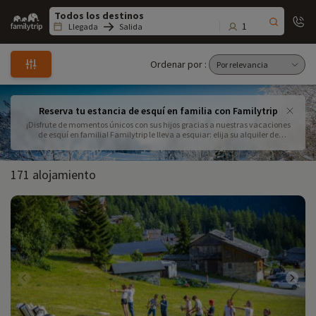
Family
trip
1
Llegada
Salida
Ordenar por :
Reserva tu estancia de esquí en familia con Familytrip
¡Disfrute de momentos únicos con sus hijos gracias a nuestras vacaciones
de esquí en familia! Familytrip le lleva a esquiar: elija su alquiler de
montaña o su hotel entre nuestra amplia gama de destinos, para unas
vacaciones a su medida
171 alojamiento