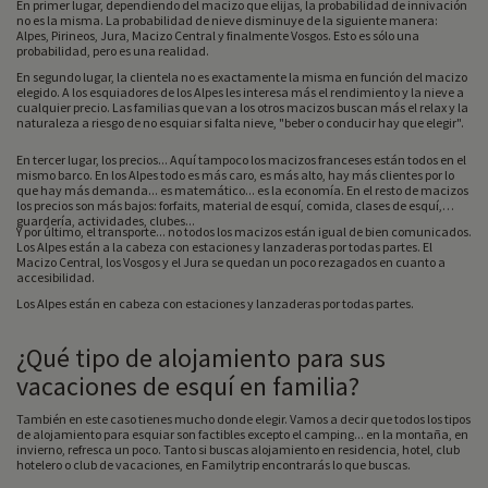
En primer lugar, dependiendo del macizo que elijas, la probabilidad de innivación
no es la misma. La probabilidad de nieve disminuye de la siguiente manera:
Alpes, Pirineos, Jura, Macizo Central y finalmente Vosgos. Esto es sólo una
probabilidad, pero es una realidad.
En segundo lugar, la clientela no es exactamente la misma en función del macizo
elegido. A los esquiadores de los Alpes les interesa más el rendimiento y la nieve a
cualquier precio. Las familias que van a los otros macizos buscan más el relax y la
naturaleza a riesgo de no esquiar si falta nieve, "beber o conducir hay que elegir".
En tercer lugar, los precios... Aquí tampoco los macizos franceses están todos en el
mismo barco. En los Alpes todo es más caro, es más alto, hay más clientes por lo
que hay más demanda... es matemático... es la economía. En el resto de macizos
los precios son más bajos: forfaits, material de esquí, comida, clases de esquí,
guardería, actividades, clubes...
Y por último, el transporte... no todos los macizos están igual de bien comunicados.
Los Alpes están a la cabeza con estaciones y lanzaderas por todas partes. El
Macizo Central, los Vosgos y el Jura se quedan un poco rezagados en cuanto a
accesibilidad.
Los Alpes están en cabeza con estaciones y lanzaderas por todas partes.
¿Qué tipo de alojamiento para sus
vacaciones de esquí en familia?
También en este caso tienes mucho donde elegir. Vamos a decir que todos los tipos
de alojamiento para esquiar son factibles excepto el camping... en la montaña, en
invierno, refresca un poco. Tanto si buscas alojamiento en residencia, hotel, club
hotelero o club de vacaciones, en Familytrip encontrarás lo que buscas.