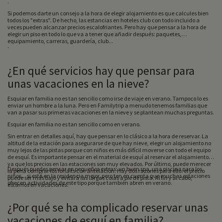
.
Si podemos darte un consejo a la hora de elegir alojamiento es que calcules bien
todos los "extras". De hecho, las estancias en hoteles club con todo incluido a
veces pueden alcanzar precios escalofriantes. Pero hay que pensar a la hora de
elegir un piso en todo lo que va a tener que añadir después: paquetes,
equipamiento, carreras, guardería, club...
.
¿En qué servicios hay que pensar para
unas vacaciones en la nieve?
Esquiar en familia no es tan sencillo como irse de viaje en verano. Tampoco lo es
enviar un hombre a la luna. Pero en Familytrip a menudo tenemos familias que
van a pasar sus primeras vacaciones en la nieve y se plantean muchas preguntas.
Esquiar en familia no es tan sencillo como en verano.
Sin entrar en detalles aquí, hay que pensar en lo clásico a la hora de reservar. La
altitud de la estación para asegurarse de que hay nieve, elegir un alojamiento no
muy lejos de las pistas porque con niños es más difícil moverse con todo el equipo
de esquí. Es importante pensar en el material de esquí al reservar el alojamiento,
ya que los precios en las estaciones son muy elevados. Por último, puede merecer
Después puedes pensar en pequeños extras: un buen spa, una piscina para los
la pena comprar los forfaits con antelación. Hay dos razones para ello: el precio
niños... si está en la residencia mejor, pero ten en cuenta que muchas estaciones
puede ser más bajo y evitará las largas colas a pie de pista. Al fin y al cabo,
ofrecen actividades de este tipo porque también abren en verano.
estamos en vacaciones.
¿Por qué se ha complicado reservar unas
vacaciones de esquí en familia?