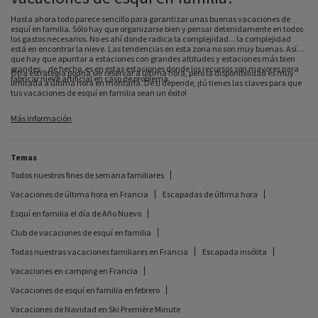
Hasta ahora todo parece sencillo para garantizar unas buenas vacaciones de
esquí en familia. Sólo hay que organizarse bien y pensar detenidamente en todos
los gastos necesarios. No es ahí donde radica la complejidad... la complejidad
está en encontrar la nieve. Las tendencias en esta zona no son muy buenas. Así
que hay que apuntar a estaciones con grandes altitudes y estaciones más bien
grandes... de hecho, es en estas estaciones donde los recursos son mayores para
Otra estrategia podría ser reservar a última hora, pero la disponibilidad es muy
fabricar nieve artificial en caso de problema.
limitada a última hora en montaña. De ti depende, ¡tú tienes las claves para que
tus vacaciones de esquí en familia sean un éxito!
Más información
Temas
Todos nuestros fines de semana familiares
Vacaciones de última hora en Francia
Escapadas de última hora
Esquí en familia el día de Año Nuevo
Club de vacaciones de esquí en familia
Todas nuestras vacaciones familiares en Francia
Escapada insólita
Vacaciones en camping en Francia
Vacaciones de esquí en familia en febrero
Vacaciones de Navidad en Ski Première Minute