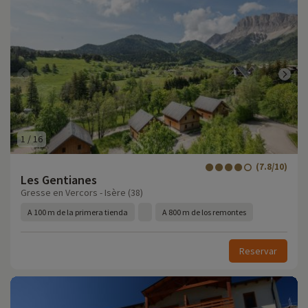
1
/
16
(7.8/10)
Les Gentianes
Gresse en Vercors - Isère (38)
A 100 m de la primera tienda
A 800 m de los remontes
Reservar