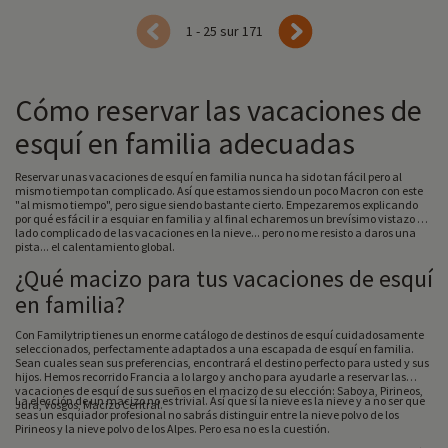
1 - 25 sur 171
Cómo reservar las vacaciones de
esquí en familia adecuadas
Reservar unas vacaciones de esquí en familia nunca ha sido tan fácil pero al
mismo tiempo tan complicado. Así que estamos siendo un poco Macron con este
"al mismo tiempo", pero sigue siendo bastante cierto. Empezaremos explicando
por qué es fácil ir a esquiar en familia y al final echaremos un brevísimo vistazo al
lado complicado de las vacaciones en la nieve... pero no me resisto a daros una
pista... el calentamiento global.
¿Qué macizo para tus vacaciones de esquí
en familia?
Con Familytrip tienes un enorme catálogo de destinos de esquí cuidadosamente
seleccionados, perfectamente adaptados a una escapada de esquí en familia.
Sean cuales sean sus preferencias, encontrará el destino perfecto para usted y sus
hijos. Hemos recorrido Francia a lo largo y ancho para ayudarle a reservar las
vacaciones de esquí de sus sueños en el macizo de su elección: Saboya, Pirineos,
La elección de un macizo no es trivial. Así que sí la nieve es la nieve y a no ser que
Jura, Vosgos, Macizo Central.
seas un esquiador profesional no sabrás distinguir entre la nieve polvo de los
Pirineos y la nieve polvo de los Alpes. Pero esa no es la cuestión.