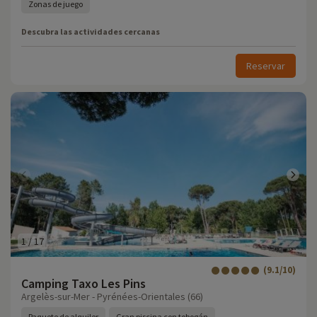
Zonas de juego
Descubra las actividades cercanas
Reservar
1
/
17
(9.1/10)
Camping Taxo Les Pins
Argelès-sur-Mer - Pyrénées-Orientales (66)
Paquete de alquiler
Gran piscina con tobogán