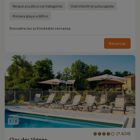
Parque acuático con toboganes
Club infantil en julio/agosto
Primera playa a 600 m
Descubra las actividades cercanas
Reservar
1
/
6
(7.6/10)
Clos des Vignes