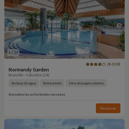
1
/
23
(8.1/10)
Normandy Garden
Branville - Calvados (14)
Burbuja de agua
Restaurante
Zona de juegos cubierta
Descubra las actividades cercanas
Reservar