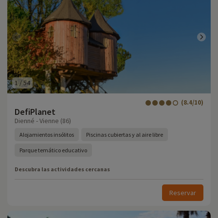
1
/
54
(8.4/10)
DefiPlanet
Dienné - Vienne (86)
Alojamientos insólitos
Piscinas cubiertas y al aire libre
Parque temático educativo
Descubra las actividades cercanas
Reservar