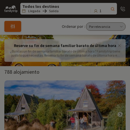
Family
trip
1
Llegada
Salida
Ordenar por :
Reserve su fin de semana familiar barato de última hora
¿Buscas un fin de semana familiar barato de última hora? Familytrip tiene
justo lo que necesitas. Reserva tu fin de semana barato de última hora en
unos pocos clics, entre nuestra amplia selección de alojamientos para
familias en Francia.
788 alojamiento