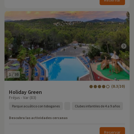
Reservar
1
/
36
(8.3/10)
Holiday Green
Fréjus - Var (83)
Parque acuático con toboganes
Clubes infantiles de 4 a 9 años
Descubra las actividades cercanas
Reservar