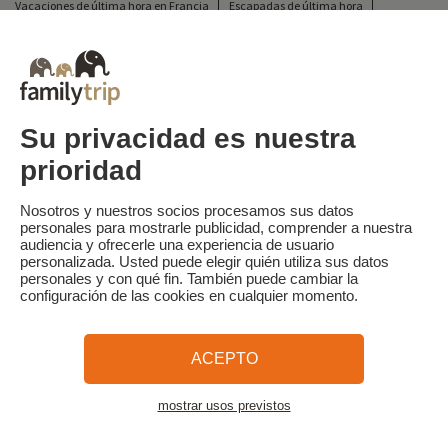
Vacaciones de última hora en Francia
Escapadas de última hora
Todas nuestras vacaciones familiares en Francia
Escapada insólita
Vacaciones en camping en Francia
Destinos
Vacaciones de esquí en Francia
Su privacidad es nuestra
prioridad
Familytrip
© 2026 Familytrip
¿Quiénes somos?
Condiciones generales y política de privacidad
Nosotros y nuestros socios procesamos sus datos
personales para mostrarle publicidad, comprender a nuestra
Lo que la prensa dice de nosotros
Socios
FAQ
Blog
Mapa del sitio
audiencia y ofrecerle una experiencia de usuario
personalizada. Usted puede elegir quién utiliza sus datos
personales y con qué fin. También puede cambiar la
Pago seguro
dirigido por Sooyoos
configuración de las cookies en cualquier momento.
Llámenos al
¿Necesitas ayuda?
ACEPTO
09 72 26 99 33
mostrar usos previstos
Ver el mapa