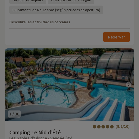
Club infantil de 6 a 12 años (según periodos de apertura)
Descubra las actividades cercanas
Reservar
1
/
30
(9.2/10)
Camping Le Nid d’Été
Les Sables d'Olonne - Vendée (85)