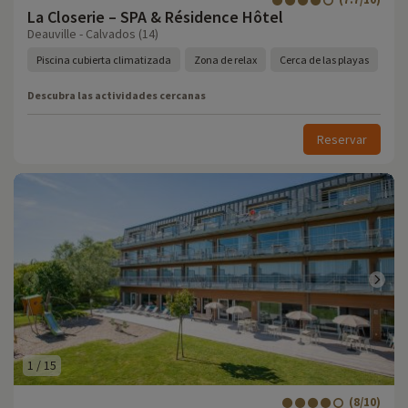
La Closerie – SPA & Résidence Hôtel
Deauville - Calvados (14)
Piscina cubierta climatizada
Zona de relax
Cerca de las playas
Descubra las actividades cercanas
Reservar
1
/
15
(8/10)