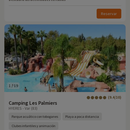
Reservar
1
/
19
(9.4/10)
Camping Les Palmiers
HYERES - Var (83)
Parque acuático con toboganes
Playa a poca distancia
Clubes infantiles y animación