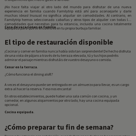
¡No hace falta viajar al otro lado del mundo para disfrutar de una nueva
experiencia en familia cuando Familytrip está ahí para aconsejarle y darle
muchas ideas! Inusual no significa alquilar sin comodidades. Al contrario, en
Familytrip hemos seleccionado cabañas y otros tipos de alquiler con todas las
comodidades que necesitas para tu estancia, incluida una cocina totalmente
Casa de vacaciones en familia
.
equipada para que te encuentres en tu propia burbuja familiar.
El tipo de restauración disponible
¡Cocinar y comer en familia nunca había sido tan sorprendente! De hecho disfruta
de una vista de pájaro a través de tu terraza elevada, tú y tus hijos podréis
admirar el paisaje mientras disfrutáis de vuestro desayuno o comida.
Cenar en la terraza
.
¿Cómo funciona el dining aloft?
A veces el desayuno puede ser entregado en un almuerzo para llevar, es un cargo
extra al hacer la reserva. Y eso nos encanta!
En otros establecimientos, puede haber una sala común con cocina, y un
comedor, en algunos alojamientos por otro lado, hay una cocina equipada
opcional.
Cocina equipada
.
¿Cómo preparar tu fin de semana?