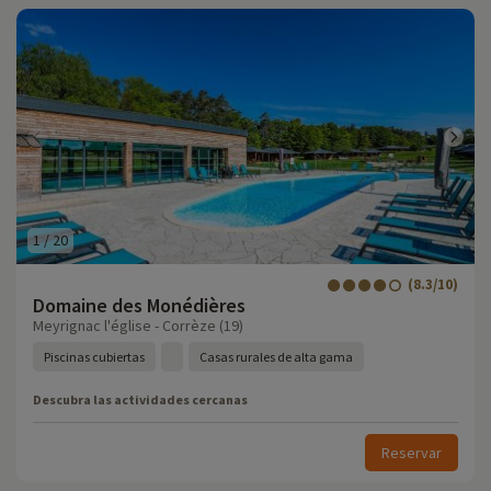
1
/
20
(8.3/10)
Domaine des Monédières
Meyrignac l'église - Corrèze (19)
Piscinas cubiertas
Casas rurales de alta gama
Descubra las actividades cercanas
Reservar