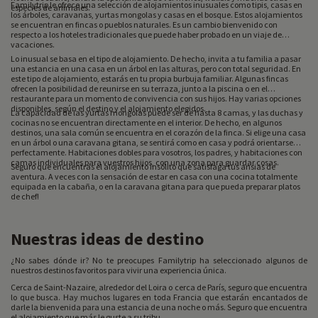
Familytrip le ofrece una selección de alojamientos inusuales como tipis, casas en
especies de animales.
los árboles, caravanas, yurtas mongolas y casas en el bosque. Estos alojamientos
se encuentran en fincas o pueblos naturales. Es un cambio bienvenido con
respecto a los hoteles tradicionales que puede haber probado en un viaje de
vacaciones.
Lo inusual se basa en el tipo de alojamiento. De hecho, invita a tu familia a pasar
una estancia en una casa en un árbol en las alturas, pero con total seguridad. En
este tipo de alojamiento, estarás en tu propia burbuja familiar. Algunas fincas
ofrecen la posibilidad de reunirse en su terraza, junto a la piscina o en el
restaurante para un momento de convivencia con sus hijos. Hay varias opciones
disponibles, según el destino y el alojamiento elegidos.
La capacidad de las yurtas mongolas puede ser de hasta 8 camas, y las duchas y
cocinas no se encuentran directamente en el interior. De hecho, en algunos
destinos, una sala común se encuentra en el corazón de la finca. Si elige una casa
en un árbol o una caravana gitana, se sentirá como en casa y podrá orientarse
perfectamente. Habitaciones dobles para vosotros, los padres, y habitaciones con
camas individuales para vuestros hijos, con una zona para guardar cosas.
Seguro que encuentras el alojamiento insólito que satisfaga tus ansias de
aventura. A veces con la sensación de estar en casa con una cocina totalmente
equipada en la cabaña, o en la caravana gitana para que pueda preparar platos
de chef!
Nuestras ideas de destino
¿No sabes dónde ir? No te preocupes Familytrip ha seleccionado algunos de
nuestros destinos favoritos para vivir una experiencia única.
Cerca de Saint-Nazaire, alrededor del Loira o cerca de París, seguro que encuentra
lo que busca. Hay muchos lugares en toda Francia que estarán encantados de
darle la bienvenida para una estancia de una noche o más. Seguro que encuentra
el alojamiento que más le guste a su tribu.