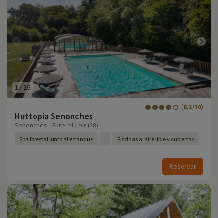
1
/
26
(8.1/10)
Huttopia Senonches
Senonches - Eure-et-Loir (28)
Spa forestal junto al estanque
Piscinas al aire libre y cubiertas
Reservar