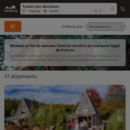
Family
trip
1
Llegada
Salida
Ordenar por :
Reserve su fin de semana familiar insólito en cualquier lugar
de Francia
Qué mejor manera para padres e hijos de evadirse de la rutina que un fin de
semana en familia fuera de lo común. Hay alojamientos insólitos por toda
Francia... lo difícil es encontrarlos, ya que suelen ser pequeños, familiares y
vírgenes. Familytrip ha hecho el trabajo por usted, así que ¡aprovéchelo! Un
fin de semana en una casa del árbol, en un zoo, en una cabaña o en una
57 alojamiento
yurta... ¡Descubra todos los alojamientos insólitos que le proponemos para
pasar un fin de semana fuera de lo común!