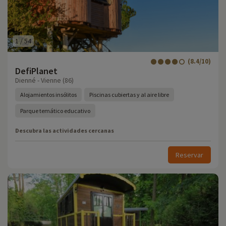
1
/
54
(8.4/10)
DefiPlanet
Dienné - Vienne (86)
Alojamientos insólitos
Piscinas cubiertas y al aire libre
Parque temático educativo
Descubra las actividades cercanas
Reservar