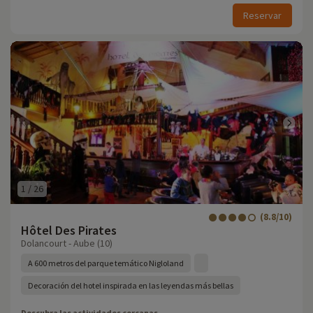
Reservar
1
/
26
(8.8/10)
Hôtel Des Pirates
Dolancourt - Aube (10)
A 600 metros del parque temático Nigloland
Decoración del hotel inspirada en las leyendas más bellas
Descubra las actividades cercanas