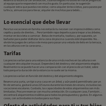
Reserva tu estancia con antelación, cuando llegues no dudes en hacer preguntas
al equipo que te responderá con mucho gusto. En particular, te sugerirán
cualquier extra que puedas necesitar, como alquiler de bicicletas, para paseos por
la finca, almuerzos para llevar, alquiler de mochilas para bebés....
Lo esencial que debe llevar
Para tus vacaciones en familia necesitarás tu neceser con imprescindibles como
cepillo y pasta de dientes.... Pero también ropa deportiva para trepar a los árboles,
montar en bicicleta o caminar . Botas de montaña, toallas y, por supuesto, un
bañador para poder disfrutar de la zona de piscina cuando esté disponible. No
olvide los juegos de cartas o de mesa para pasar una velada de éxito en la terraza,
en las alturas o en la caravana...
Tarifas
Los precios varían para una estancia de una o más noches en las alturas o en
cualquier otro alquiler inusual. Dependerá del destino y del alojamiento elegido.
Realmente no se puede hacer una comparación con el precio de un hotel, sobre
todo porque la duración de la estancia no suele ser la misma.
Los precios varían en función del destino y del alojamiento elegido.
Reserve una yurta, un tipi o una casa en un árbol, y aún podrá permitírselo: por un
fin de semana, gastará unos 225 euros durante los meses de verano, incluidas las
vacaciones escolares. Cuidado, las capacidades de estos alojamientos son más
limitadas. Procure reservar con mucha antelación. En cualquier caso, Familytrip
encontrará alojamientos insólitos para todos los presupuestos y gustos. En algunos
casos, con actividades incluidas para sus hijos.
Oferta de actividades para ti y tus hijos