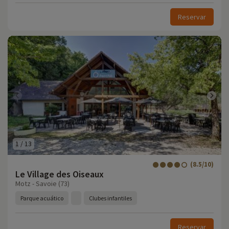
Reservar
1
/
13
(8.5/10)
Le Village des Oiseaux
Motz - Savoie (73)
Parque acuático
Clubes infantiles
Reservar