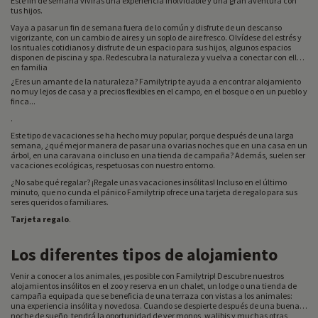
Este fin de semana vivirás una experiencia inolvidable y una gran aventura con
tus hijos.
Vaya a pasar un fin de semana fuera de lo común y disfrute de un descanso
vigorizante, con un cambio de aires y un soplo de aire fresco. Olvídese del estrés y
los rituales cotidianos y disfrute de un espacio para sus hijos, algunos espacios
disponen de piscina y spa. Redescubra la naturaleza y vuelva a conectar con ella
en familia
¿Eres un amante de la naturaleza? Familytrip te ayuda a encontrar alojamiento
no muy lejos de casa y a precios flexibles en el campo, en el bosque o en un pueblo y
finca...
.
Este tipo de vacaciones se ha hecho muy popular, porque después de una larga
semana, ¿qué mejor manera de pasar una o varias noches que en una casa en un
árbol, en una caravana o incluso en una tienda de campaña? Además, suelen ser
vacaciones ecológicas, respetuosas con nuestro entorno.
¿No sabe qué regalar? ¡Regale unas vacaciones insólitas! Incluso en el último
minuto, que no cunda el pánico Familytrip ofrece una tarjeta de regalo para sus
seres queridos o familiares.
Tarjeta regalo
.
Los diferentes tipos de alojamiento
Venir a conocer a los animales, ¡es posible con Familytrip! Descubre nuestros
alojamientos insólitos en el zoo y reserva en un chalet, un lodge o una tienda de
campaña equipada que se beneficia de una terraza con vistas a los animales:
una experiencia insólita y novedosa. Cuando se despierte después de una buena
noche de sueño, tendrá la oportunidad de ver monos, walibis y muchas otras