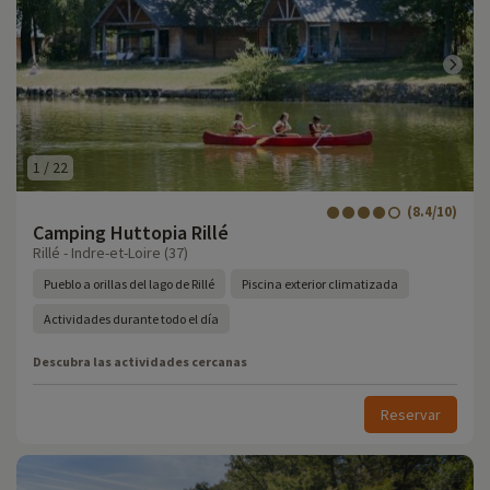
1
/
22
(8.4/10)
Camping Huttopia Rillé
Rillé - Indre-et-Loire (37)
Pueblo a orillas del lago de Rillé
Piscina exterior climatizada
Actividades durante todo el día
Descubra las actividades cercanas
Reservar