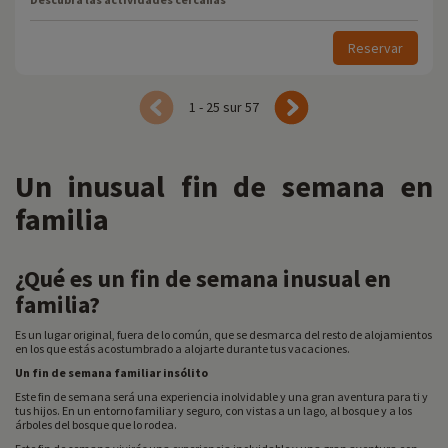
Reservar
1 - 25 sur 57
Un inusual fin de semana en
familia
¿Qué es un fin de semana inusual en
familia?
Es un lugar original, fuera de lo común, que se desmarca del resto de alojamientos
en los que estás acostumbrado a alojarte durante tus vacaciones.
Un fin de semana familiar insólito
Este fin de semana será una experiencia inolvidable y una gran aventura para ti y
tus hijos. En un entorno familiar y seguro, con vistas a un lago, al bosque y a los
árboles del bosque que lo rodea.