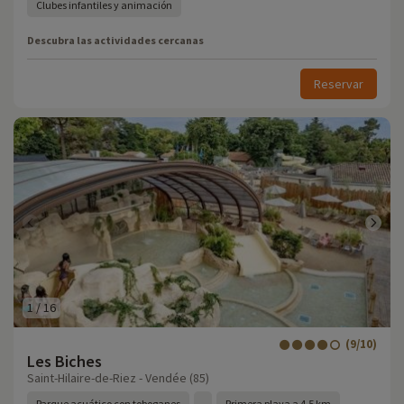
Clubes infantiles y animación
Descubra las actividades cercanas
Reservar
1
/
16
(9/10)
Les Biches
Saint-Hilaire-de-Riez - Vendée (85)
Parque acuático con toboganes
Primera playa a 4,5 km