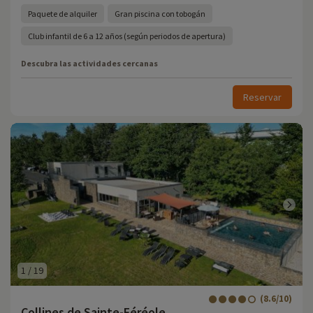
Paquete de alquiler
Gran piscina con tobogán
Club infantil de 6 a 12 años (según periodos de apertura)
Descubra las actividades cercanas
Reservar
1
/
19
(8.6/10)
Collines de Sainte-Féréole