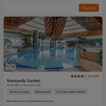
Reservar
1
/
23
(8.1/10)
Normandy Garden
Branville - Calvados (14)
Burbuja de agua
Restaurante
Zona de juegos cubierta
Descubra las actividades cercanas