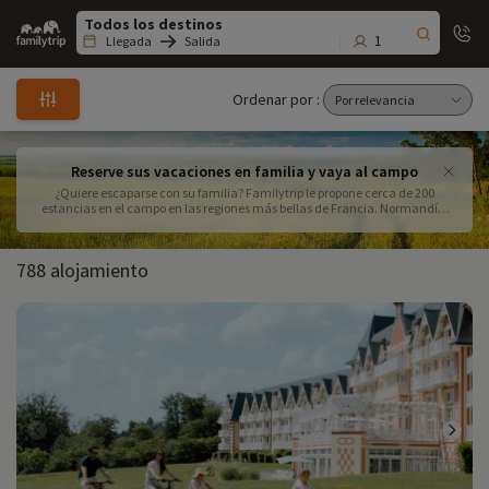
Family
trip
1
Llegada
Salida
Ordenar por :
Reserve sus vacaciones en familia y vaya al campo
¿Quiere escaparse con su familia? Familytrip le propone cerca de 200
estancias en el campo en las regiones más bellas de Francia. Normandía,
Périgord, Dordoña, Borgoña, Bretaña... Encuentre y reserve su alojamiento
para pasar unas vacaciones inolvidables en familia en plena naturaleza.
788 alojamiento