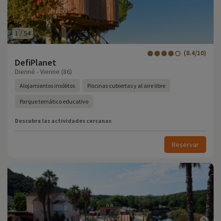
1
/
54
(8.4/10)
DefiPlanet
Dienné - Vienne (86)
Alojamientos insólitos
Piscinas cubiertas y al aire libre
Parque temático educativo
Descubra las actividades cercanas
Reservar