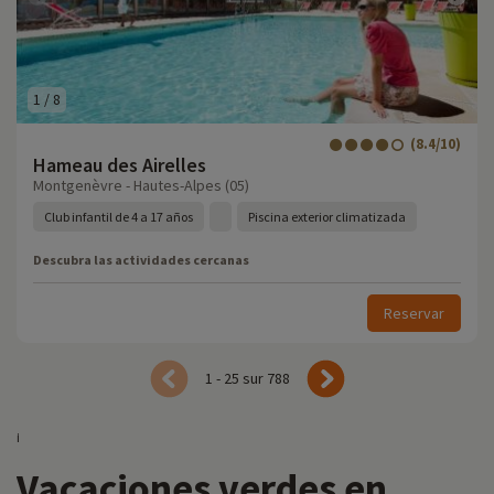
1
/
8
(8.4/10)
Hameau des Airelles
Montgenèvre - Hautes-Alpes (05)
Club infantil de 4 a 17 años
Piscina exterior climatizada
Descubra las actividades cercanas
Reservar
1 - 25 sur 788
¡
Vacaciones verdes en