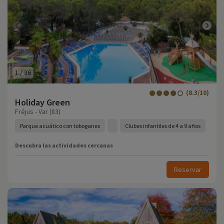
1
/
36
(8.3/10)
Holiday Green
Fréjus - Var (83)
Parque acuático con toboganes
Clubes infantiles de 4 a 9 años
Descubra las actividades cercanas
Reservar