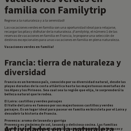
familia con Familytrip
Regrese a la naturaleza y a la serenidad!
Las vacaciones verdes en familia son una oportunidad ideal para relajarse,
recargar las pilas y disfrutar de la naturaleza. ¡Familytrip, el número 1 de las
reservas de vacaciones en familia en Francia, le propone una selección de
destinos excepcionales para unas vacaciones en familia en plena naturaleza.
Vacaciones verdes en familia!
Francia: tierra de naturaleza y
diversidad
Francia es un hermoso país, conocido por su diversidad natural, desde las
playas doradas de la costa atlántica hasta las majestuosas montañas de
los Alpes y los Pirineos. Sea cual sea la región que elija, le sorprenderá la
belleza natural que le rodea.
El Loira: castillos y verdes paisajes
El Valle del Loira es famoso por sus majestuosos castillos y verdes
paisajes. Es un lugar ideal para pasear en familia en bicicleta por el Loira y
descubrir la historia de Francia.
Provenza: aroma de lavanda y garriga
Provenza es sinónimo de sol, lavanda y deliciosa cocina. Las familias
Actividades en la naturaleza
pueden explorar los mercados locales, pasear por pueblos pintorescos y