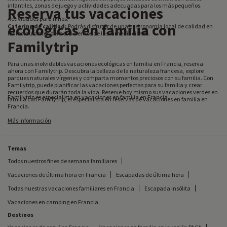
infantiles, zonas de juego y actividades adecuadas para los más pequeños.
Reserva tus vacaciones
Actividades para niños:
ecológicas en familia con
Catering de calidad:
Podrás disfrutar de una gastronomía local de calidad en
los restaurantes del hotel o en los de las inmediaciones.
Familytrip
Para unas inolvidables vacaciones ecológicas en familia en Francia, reserva
ahora con Familytrip. Descubra la belleza de la naturaleza francesa, explore
parques naturales vírgenes y comparta momentos preciosos con su familia. Con
Familytrip, puede planificar las vacaciones perfectas para su familia y crear
recuerdos que durarán toda la vida. Reserve hoy mismo sus vacaciones verdes en
Familytrip es especialista en vacaciones en familia en Francia.
familia con Familytrip, el especialista en reservas de vacaciones en familia en
Francia.
Más información
Temas
Todos nuestros fines de semana familiares
Vacaciones de última hora en Francia
Escapadas de última hora
Todas nuestras vacaciones familiares en Francia
Escapada insólita
Vacaciones en camping en Francia
Destinos