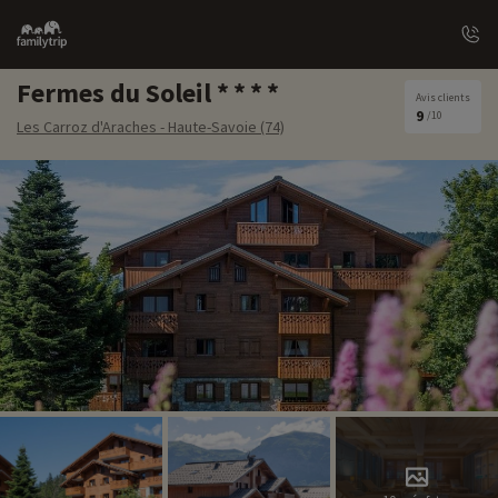
Family
trip
Fermes du Soleil
Avis clients
9
/10
Les Carroz d'Araches - Haute-Savoie (74)