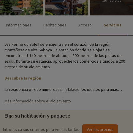
10 más fotos
Informaciónes
Habitaciones
Acceso
Servicios
Les Ferme du Soleil se encuentra en el corazón de la región
montañosa de Alta Saboya. La estación donde se alojará se
encuentra a 1.140 metros de altitud, a 800 metros de las pistas de
esquí. Durante su estancia, aproveche los comercios situados a 200
metros de su alojamiento.
Descubra la región
La residencia ofrece numerosas instalaciones ideales para unas
relajantes vacaciones en familia: salón con chimenea, hammam,
jacuzzi, sala de relajación, sauna, sala de tisanas, sala de cardio-
Más información sobre el alojamiento
training. Hay un servicio de préstamo con planchas y tablas de
planchar, secadores de pelo, cómics, juegos de mesa y libros de
Elija su habitación y paquete
bolsillo.
La arquitectura tradicional de la residencia hace que sus
Introduzca sus criterios para ver las tarifas
Ver los precios