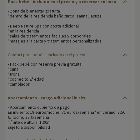
Pack bebé - incluido en el precio y a reservar en línea
- Zona de bienestar gratuita
' dentro de la residencia baño turco, sauna, jacuzzi
- Deep Nature Spa con coste adicional
' en la residencia
' salas de tratamientos faciales y corporales
' masajes a la carta y tratamientos personalizados
Confort para bebés
- incluido en el precio
- Pack bebé con reserva previa gratuita
' cuna
' trona
' cochecito 2ª edad
' cambiador
Aparcamiento - cargo adicional in situ
- Aparcamiento cubierto de pago
En invierno: 18 euros/noche, 71 euros/semana ' en verano: 8,50
€/noche, 38 €/semana
' límite de altura: 1,90m
sujeto a disponibilidad