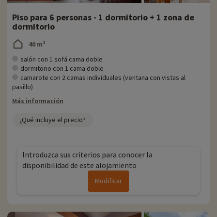
Para más información
Piso para 6 personas - 1 dormitorio + 1 zona de
dormitorio
- Se admiten mascotas, cargo adicional
- Personas con movilidad reducida, deben ir acompañadas
40 m²
- Residencia gestionada por el grupo Pierre & Vacances
salón con 1 sofá cama doble
dormitorio con 1 cama doble
camarote con 2 camas individuales (ventana con vistas al
pasillo)
Más información
¿Qué incluye el precio?
Introduzca sus criterios para conocer la
disponibilidad de este alojamiento
Modificar