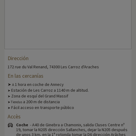
Dirección
172 rue du Val Renand, 74300 Les Carroz d'Araches
En las cercanías
➤
1 hora en coche de Annecy
A
Estación de Les Carroz a 1140 m de altitud.
➤
Zona de esquí del Grand Massif
➤
a 200 m de distancia
➤ Tiendas
Fácil acceso en transporte público
➤
Accès
Coche
- A40 de Ginebra a Chamonix, salida Cluses Centre nº
19, tomar la N205 dirección Sallanches, dejar la N205 después
de unos 3 km, en la 1ª rotonda tomar la D6 dirección Arâches