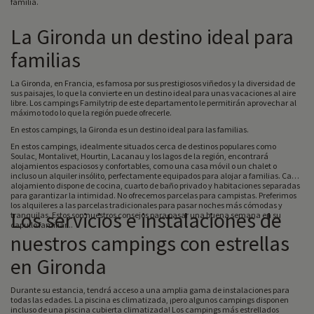
familia.
La Gironda un destino ideal para
familias
La Gironda, en Francia, es famosa por sus prestigiosos viñedos y la diversidad de
sus paisajes, lo que la convierte en un destino ideal para unas vacaciones al aire
libre. Los campings Familytrip de este departamento le permitirán aprovechar al
máximo todo lo que la región puede ofrecerle.
En estos campings, la Gironda es un destino ideal para las familias.
En estos campings, idealmente situados cerca de destinos populares como
Soulac, Montalivet, Hourtin, Lacanau y los lagos de la región, encontrará
alojamientos espaciosos y confortables, como una casa móvil o un chalet o
incluso un alquiler insólito, perfectamente equipados para alojar a familias. Cada
alojamiento dispone de cocina, cuarto de baño privado y habitaciones separadas
para garantizar la intimidad. No ofrecemos parcelas para campistas. Preferimos
los alquileres a las parcelas tradicionales para pasar noches más cómodas y
Los servicios e instalaciones de
tranquilas. Estos son nuestros consejos para pasar una buena semana en su
capullo familiar...
nuestros campings con estrellas
en Gironda
Durante su estancia, tendrá acceso a una amplia gama de instalaciones para
todas las edades. La piscina es climatizada, ¡pero algunos campings disponen
incluso de una piscina cubierta climatizada! Los campings más estrellados