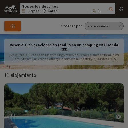
Family
trip
1
Llegada
Salida
Ordenar por :
Reserve sus vacaciones en familia en un camping en Gironda
(33)
¡Descubra la Gironda en un camping y reserve sus vacaciones en familia en
Familytrip.fr! La Gironda alberga la famosa Duna de Pyla, Burdeos, sus
viñedos, la cuenca de Arcachon, Cap Ferret... pero también su gastronomía.
Un patrimonio excepcional para descubrir durante una semana o más en
familia.
11 alojamiento