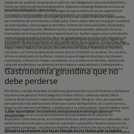
disponen de auténticos parques acuáticos con toboganes y piscinas infantiles que
harán las delicias de los más pequeños. Algunos campings disponen incluso de
Los niños disfrutarán como nunca.
divertidos parques acuáticos con juegos de agua interactivos para garantizar
momentos interminables de entretenimiento y un montón de recuerdos.
Los niños no se quedarán al margen gracias a los clubes infantiles supervisados
por monitores de actividades cualificados. Estos clubes ofrecen una gran variedad
de actividades, como juegos al aire libre, talleres de manualidades, búsquedas
del tesoro y espectáculos. Mientras tanto, los padres pueden disfrutar de unos
momentos de tranquilidad para reponer fuerzas. Suelen organizarse actividades
nocturnas para toda la familia. Para los que deseen una noche más relajada, les
Los campings familiares de Gironda, magníficamente situados en la región de
aconsejamos que lo indiquen en los comentarios de su reserva. Así que hay algo
Aquitania, son también el punto de partida ideal para explorar las maravillas de la
para los que quieren fiesta y también para las familias que quieren descansar.
región. Podrá explorar las playas de arena fina de Soulac, Montalivet, Hourtin y
Lacanau, así como las playas lacustres de Lac d'Hourtin y Lacanau. En Lacanau,
el mar es ideal para los surfistas, mientras que el lago es ideal para los jóvenes
nadadores. Llévese un mapa y emprenda una aventura en familia, explorando
rutas de senderismo, recorriendo en bicicleta la costa atlántica (vélodyssée) o
Gastronomía girondina que no
disfrutando de actividades acuáticas en un lago más tranquilo que el océano.
debe perderse
Por último, no deje de probar la deliciosa gastronomía local de Gironda y de Nueva
Aquitania en general. Podrá degustar marisco fresco, sabrosas ostras (de la
cuenca de Arcachon) y especialidades regionales: foie gras, vino, por supuesto,
pero para los más afortunados el famoso caviar de Aquitania. En cuanto al vino,
haga la ruta del vino de Médoc y dedíquese a su santo patrón. Saint Estèphe, Saint
Si elige los campings familiares de Gironda que le propone Familytrip, tendrá
Julien, Saint Seurin... Encuentre el vino que más le convenga, ¡pero con
garantizadas unas vacaciones familiares inolvidables en el corazón de
moderación!
Aquitania. Entre descanso, actividades lúdicas y descubrimientos culturales, este
destino lo tiene todo para complacer a grandes y pequeños. Reserve ahora en los
siguientes campings. Consulte las mejores ofertas en función de sus fechas y de su
Descubra las mejores ofertas en función de sus fechas y de su familia
.
familia, reserve la oferta que mejor se adapte a su núcleo familiar y prepárese para