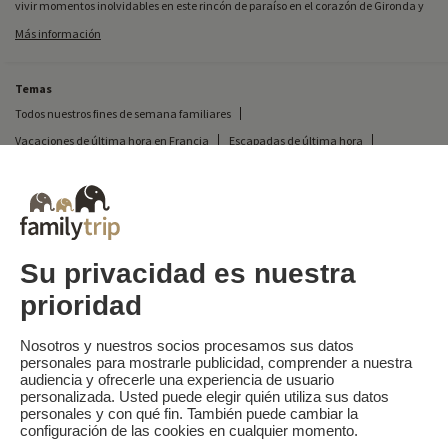
vivir momentos inolvidables en este rincón de paraíso en el corazón de Gironda y
Aquitania.
Más información
Temas
Todos nuestros fines de semana familiares
Vacaciones de última hora en Francia
Escapadas de última hora
Todas nuestras vacaciones familiares en Francia
Escapada insólita
Vacaciones en camping en Francia
Destinos
Vacaciones de esquí en Francia
Su privacidad es nuestra
prioridad
Familytrip
© 2026 Familytrip
¿Quiénes somos?
Condiciones generales y política de privacidad
Nosotros y nuestros socios procesamos sus datos
personales para mostrarle publicidad, comprender a nuestra
Lo que la prensa dice de nosotros
Socios
FAQ
Blog
Mapa del sitio
audiencia y ofrecerle una experiencia de usuario
personalizada. Usted puede elegir quién utiliza sus datos
personales y con qué fin. También puede cambiar la
Pago seguro
dirigido por Sooyoos
configuración de las cookies en cualquier momento.