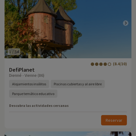
1
/
54
(8.4/10)
DefiPlanet
Dienné - Vienne (86)
Alojamientos insólitos
Piscinas cubiertas y al aire libre
Parque temático educativo
Descubra las actividades cercanas
Reservar