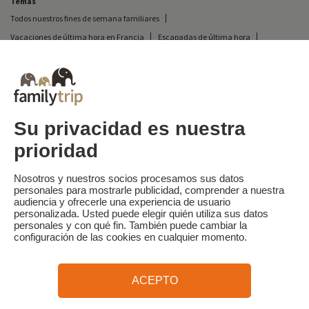
Temas
Todos nuestros fines de semana familiares
Vacaciones de última hora en Francia
Escapadas de última hora
Todas nuestras vacaciones familiares en Francia
Escapada insólita
Vacaciones en camping en Francia
Destinos
Vacaciones de esquí en Francia
Su privacidad es nuestra
prioridad
Familytrip
© 2026 Familytrip
¿Quiénes somos?
Condiciones generales y política de privacidad
Nosotros y nuestros socios procesamos sus datos
personales para mostrarle publicidad, comprender a nuestra
Lo que la prensa dice de nosotros
Socios
FAQ
Blog
Mapa del sitio
audiencia y ofrecerle una experiencia de usuario
personalizada. Usted puede elegir quién utiliza sus datos
personales y con qué fin. También puede cambiar la
Pago seguro
dirigido por Sooyoos
configuración de las cookies en cualquier momento.
Llámenos al
¿Necesitas ayuda?
ACEPTO
09 72 26 99 33