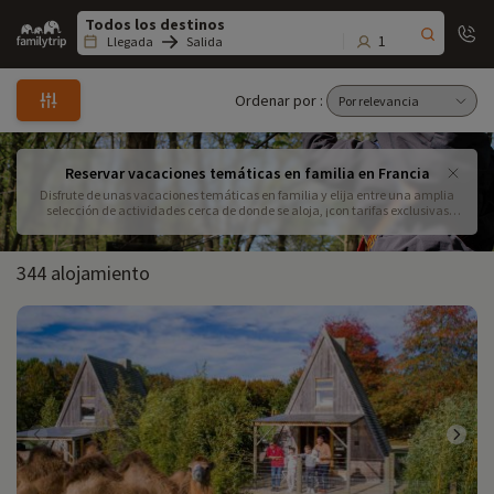
Family
trip
1
Llegada
Salida
Ordenar por :
Reservar vacaciones temáticas en familia en Francia
Disfrute de unas vacaciones temáticas en familia y elija entre una amplia
selección de actividades cerca de donde se aloja, ¡con tarifas exclusivas
Familytrip! Visitas a zoológicos o acuarios, escalada de árboles, parques
temáticos, castillos adaptados a los niños, parques acuáticos... Familytrip
ha seleccionado a más de 100 socios que saben cómo acoger a las familias
344 alojamiento
en Francia. En primer lugar, elija el destino de sus vacaciones temáticas en
familia y, a continuación, añada a sus vacaciones una o varias actividades
de su elección.