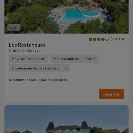
1
/
29
(7.4/10)
Les Restanques
Grimaud - Var (83)
Playa de arena a 3 km
Parque acuático de 1.600 m²
Entretenimiento para toda la familia
Descubra las actividades cercanas
Reservar