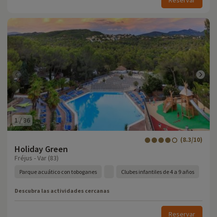
Reservar
1
/
36
(8.3/10)
Holiday Green
Fréjus - Var (83)
Parque acuático con toboganes
Clubes infantiles de 4 a 9 años
Descubra las actividades cercanas
Reservar