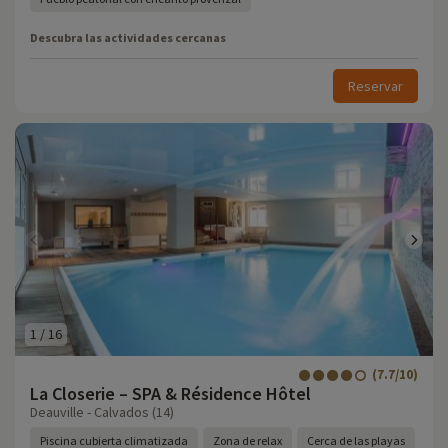
Descubra las actividades cercanas
Reservar
1
/
16
(7.7/10)
La Closerie – SPA & Résidence Hôtel
Deauville - Calvados (14)
Piscina cubierta climatizada
Zona de relax
Cerca de las playas