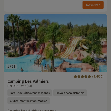
Reservar
1
/
19
(9.4/10)
Camping Les Palmiers
HYERES - Var (83)
Parque acuático con toboganes
Playa a poca distancia
Clubes infantiles y animación
Descubra las actividades cercanas