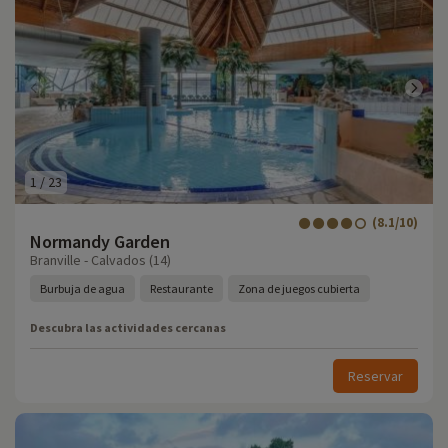
1
/
23
(8.1/10)
Normandy Garden
Branville - Calvados (14)
Burbuja de agua
Restaurante
Zona de juegos cubierta
Descubra las actividades cercanas
Reservar