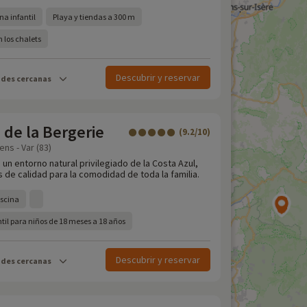
ina infantil
Playa y tiendas a 300 m
 los chalets
Descubrir y reservar
ades cercanas
de la Bergerie
(9.2/10)
ns - Var (83)
un entorno natural privilegiado de la Costa Azul,
 de calidad para la comodidad de toda la familia.
iscina
ntil para niños de 18 meses a 18 años
Descubrir y reservar
ades cercanas