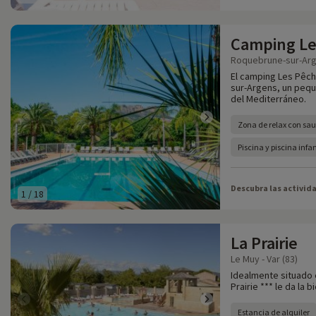
Camping Le
Roquebrune-sur-Arge
El camping Les Pêch
sur-Argens, un peque
del Mediterráneo.
Zona de relax con sau
Piscina y piscina inf
Descubra las activid
1
/
18
La Prairie
Le Muy - Var (83)
Idealmente situado e
Prairie *** le da la 
Estancia de alquiler