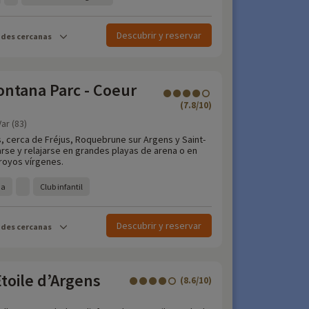
Descubrir y reservar
ades cercanas
ntana Parc - Coeur
(7.8/10)
ar (83)
, cerca de Fréjus, Roquebrune sur Argens y Saint-
rse y relajarse en grandes playas de arena o en
royos vírgenes.
na
Club infantil
Descubrir y reservar
ades cercanas
toile d’Argens
(8.6/10)