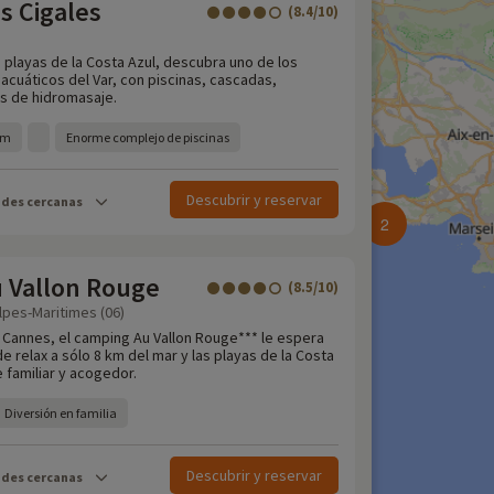
s Cigales
(8.4/10)
s playas de la Costa Azul, descubra uno de los
cuáticos del Var, con piscinas, cascadas,
s de hidromasaje.
km
Enorme complejo de piscinas
Descubrir y reservar
ades cercanas
2
 Vallon Rouge
(8.5/10)
Alpes-Maritimes (06)
y Cannes, el camping Au Vallon Rouge*** le espera
 relax a sólo 8 km del mar y las playas de la Costa
 familiar y acogedor.
Diversión en familia
Descubrir y reservar
ades cercanas