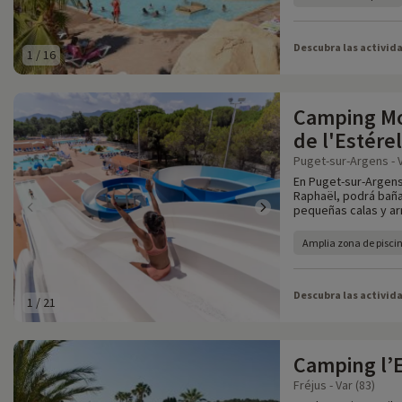
Descubra las activid
1
/
16
Camping Mo
de l'Estérel
Puget-sur-Argens - V
En Puget-sur-Argens
Raphaël, podrá baña
pequeñas calas y ar
Amplia zona de pisci
Descubra las activid
1
/
21
Camping l’E
Fréjus - Var (83)