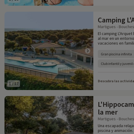
Camping L'
Martigues - Bouches
El camping L'Arquet 
al mar en un entorno
vacaciones en famili
Gran piscina infinita
Club infantil y juveni
Descubra las activid
1
/
17
L'Hippocamp
la mer
Martigues - Bouches
Una escapada relaja
piscina y animación.