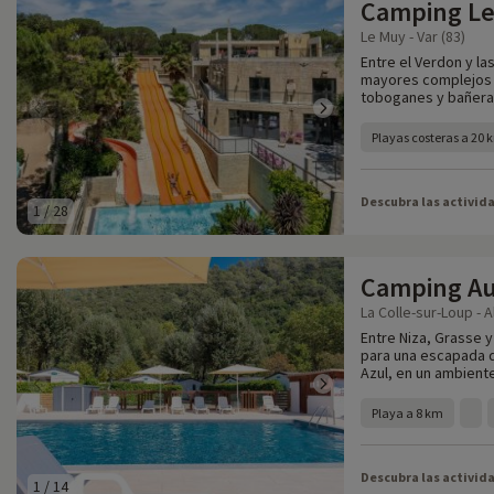
Camping Le
Le Muy - Var (83)
Entre el Verdon y la
mayores complejos a
toboganes y bañera
Playas costeras a 20 
Descubra las activid
1
/
28
Camping Au
La Colle-sur-Loup - 
Entre Niza, Grasse 
para una escapada de
Azul, en un ambiente
Playa a 8 km
Descubra las activid
1
/
14