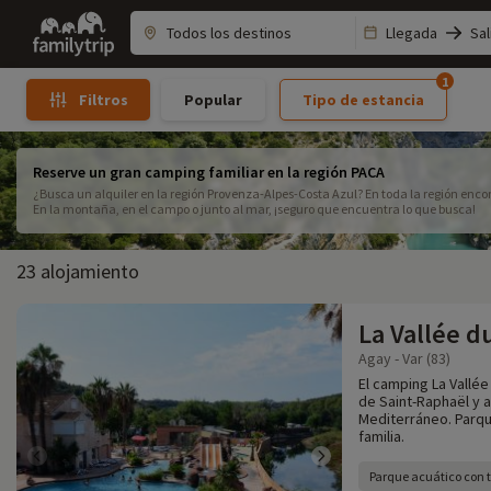
Family
Llegada
Sal
trip
1
Popular
Tipo de estancia
Filtros
Reserve un gran camping familiar en la región PACA
¿Busca un alquiler en la región Provenza-Alpes-Costa Azul? En toda la región enco
En la montaña, en el campo o junto al mar, ¡seguro que encuentra lo que busca!
23 alojamiento
La Vallée d
Agay - Var (83)
El camping La Vallé
de Saint-Raphaël y a
Mediterráneo. Parque
familia.
Parque acuático con t