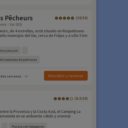
s Pêcheurs
(10/10)
ns - Var (83)
eurs, de 4 estrellas, está situado en Roquebrune-
ño municipio del Var, cerca de Fréjus y a sólo 5 km
na y jacuzzi
antil rodeadas de palmeras
Descubrir y reservar
ades cercanas
(8.3/10)
ntre la Provenza y la Costa Azul, el Camping La
bienvenida en un ambiente cálido y oriental.
Piscina con toboganes