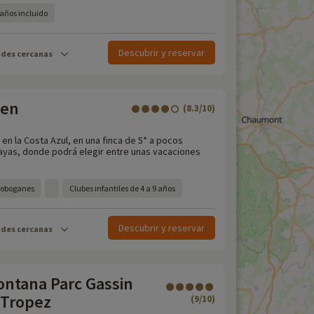
2 años incluido
Descubrir y reservar
ades cercanas
een
(8.3/10)
, en la Costa Azul, en una finca de 5* a pocos
layas, donde podrá elegir entre unas vacaciones
toboganes
Clubes infantiles de 4 a 9 años
Descubrir y reservar
ades cercanas
ntana Parc Gassin
 Tropez
(9/10)