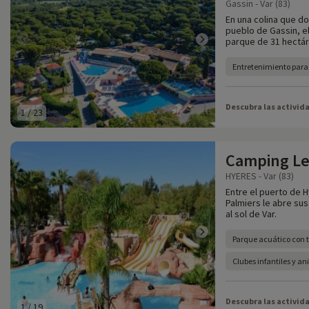
Gassin - Var (83)
En una colina que do
pueblo de Gassin, el
parque de 31 hectár
Entretenimiento para 
Descubra las activid
1
/
23
Camping Le
HYERES - Var (83)
Entre el puerto de H
Palmiers le abre sus
al sol de Var.
Parque acuático con 
Clubes infantiles y a
Descubra las activid
1
/
19