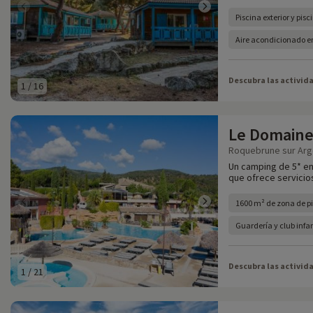
Piscina exterior y pisc
Aire acondicionado en
Descubra las activid
1
/
16
Le Domaine 
Roquebrune sur Arge
Un camping de 5* en 
que ofrece servicios
1600 m² de zona de p
Guardería y club infa
Descubra las activid
1
/
21