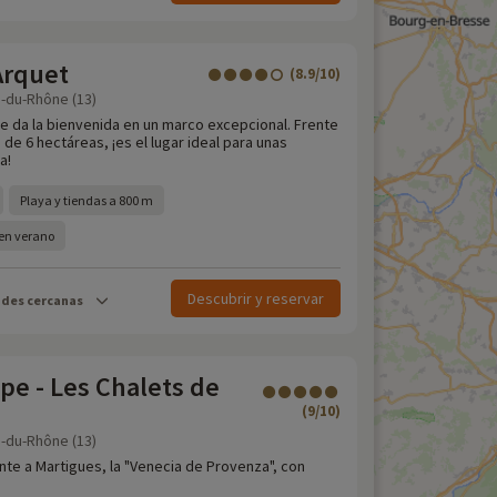
Arquet
(8.9/10)
-du-Rhône (13)
le da la bienvenida en un marco excepcional. Frente
 de 6 hectáreas, ¡es el lugar ideal para unas
a!
Playa y tiendas a 800 m
l en verano
Descubrir y reservar
ades cercanas
e - Les Chalets de
(9/10)
-du-Rhône (13)
nte a Martigues, la "Venecia de Provenza", con