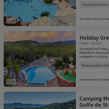
Club infantil de 4 a 1
Descubra las activid
1
/
19
Holiday Gr
Fréjus - Var (83)
Se alojará en Fréjus
kilómetros de las p
relajantes o activas.
Parque acuático con 
Descubra las activid
1
/
36
Camping Mo
Golfe de St