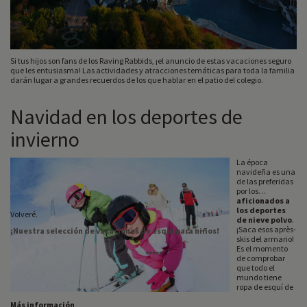
Si tus hijos son fans de los Raving Rabbids, ¡el anuncio de estas vacaciones seguro
que les entusiasma! Las actividades y atracciones temáticas para toda la familia
darán lugar a grandes recuerdos de los que hablar en el patio del colegio.
Navidad en los deportes de
invierno
La época
navideña es una
de las preferidas
por los
aficionados a
los deportes
Volveré.
de nieve polvo
.
¡Saca esos après-
¡Nuestra selección de vacaciones de esquí para niños!
skis del armario!
Es el momento
*****
de comprobar
que todo el
mundo tiene
ropa de esquí de
su talla, ¡y no nos
Más información
olvidamos de las