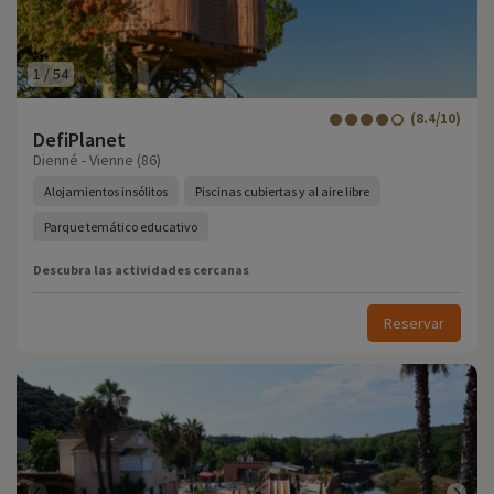
1
/
54
(8.4/10)
DefiPlanet
Dienné - Vienne (86)
Alojamientos insólitos
Piscinas cubiertas y al aire libre
Parque temático educativo
Descubra las actividades cercanas
Reservar