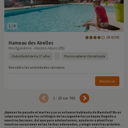
1
/
8
(8.4/10)
Hameau des Airelles
Montgenèvre - Hautes-Alpes (05)
Club infantil de 4 a 17 años
Piscina exterior climatizada
Descubra las actividades cercanas
Reservar
1 - 25 sur 788
¡Apenas ha pasado el martes y ya os estamos hablando de Navidad! No es
culpa nuestra que los catálogos de las jugueterías ya hayan llegado a
vuestros buzones. Así que para adelantarnos, ayudaros a planificar
vuestras vacaciones en las fechas adecuadas, y elegir vuestras próximas