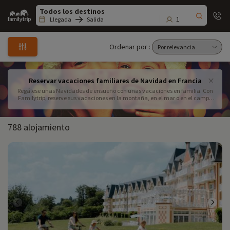
Family
trip
1
Llegada
Salida
Ordenar por :
Reservar vacaciones familiares de Navidad en Francia
Regálese unas Navidades de ensueño con unas vacaciones en familia. Con
Familytrip, reserve sus vacaciones en la montaña, en el mar o en el campo
entre más de 600 alojamientos. Grandes y pequeños se lo pasarán en
grande en estas vacaciones inolvidables. Hay para todos los bolsillos. Aquí
encontrará vacaciones de Navidad baratas para toda la familia.
788 alojamiento