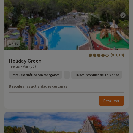
1
/
36
(8.3/10)
Holiday Green
Fréjus - Var (83)
Parque acuático con toboganes
Clubes infantiles de 4 a 9 años
Descubra las actividades cercanas
Reservar