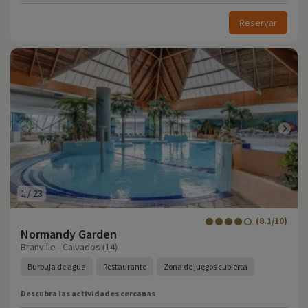
Reservar
1
/
23
(8.1/10)
Normandy Garden
Branville - Calvados (14)
Burbuja de agua
Restaurante
Zona de juegos cubierta
Descubra las actividades cercanas