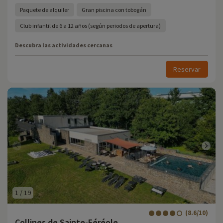
Paquete de alquiler
Gran piscina con tobogán
Club infantil de 6 a 12 años (según periodos de apertura)
Descubra las actividades cercanas
Reservar
1
/
19
(8.6/10)
Collines de Sainte-Féréole