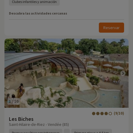
Clubes infantiles y animación
Descubra las actividades cercanas
Reservar
1
/
16
(9/10)
Les Biches
Saint-Hilaire-de-Riez - Vendée (85)
Parque acuático con toboganes
Primera playa a 4,5 km