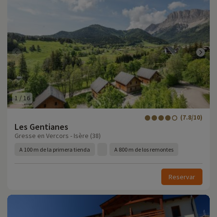
1
/
16
(7.8/10)
Les Gentianes
Gresse en Vercors - Isère (38)
A 100 m de la primera tienda
A 800 m de los remontes
Reservar