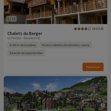
1
/
12
(8.5/10)
Chalets du Berger
La Feclaz - Savoie (73)
A 100 m de las pistas
Piscina cubierta climatizada y sauna
Estación de esquí familiar
Reservar