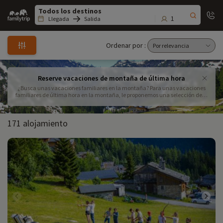
Family
trip
1
Llegada
Salida
Ordenar por :
Reserve vacaciones de montaña de última hora
¿Busca unas vacaciones familiares en la montaña? Para unas vacaciones
familiares de última hora en la montaña, le proponemos una selección de lo
más variada. Alquileres o pisos en la montaña, ¡elija entre nuestros destinos
en Francia!
171 alojamiento