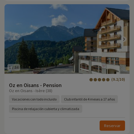
1
/
34
(9.2/10)
Oz en Oisans - Pension
Oz en Oisans - Isère (38)
Vacaciones con todo incluido
Club infantil de 4 meses a 17 años
Piscina de relajación cubierta y climatizada
Reservar