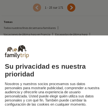
1 - 25 sur 171
Temas
Todos nuestros fines de semana familiares
Vacaciones de última hora en Francia
Escapadas de última hora
Todas nuestras vacaciones familiares en Francia
Escapada insólita
Vacaciones en camping en Francia
Destinos
Vacaciones de esquí en Francia
Su privacidad es nuestra
prioridad
Familytrip
© 2026 Familytrip
¿Quiénes somos?
Condiciones generales y política de privacidad
Nosotros y nuestros socios procesamos sus datos
personales para mostrarle publicidad, comprender a nuestra
Lo que la prensa dice de nosotros
Socios
FAQ
Blog
Mapa del sitio
audiencia y ofrecerle una experiencia de usuario
personalizada. Usted puede elegir quién utiliza sus datos
personales y con qué fin. También puede cambiar la
Pago seguro
dirigido por Sooyoos
configuración de las cookies en cualquier momento.