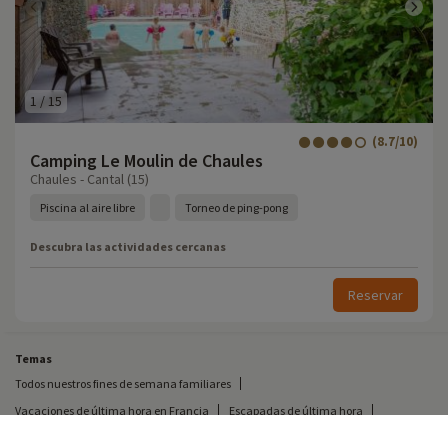
1
/
15
(8.7/10)
Camping Le Moulin de Chaules
Chaules - Cantal (15)
Piscina al aire libre
Torneo de ping-pong
Descubra las actividades cercanas
Reservar
Temas
Todos nuestros fines de semana familiares
Vacaciones de última hora en Francia
Escapadas de última hora
Todas nuestras vacaciones familiares en Francia
Escapada insólita