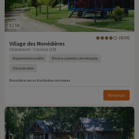
1
/
16
(8/10)
Village des Monédières
Chamberet - Corrèze (19)
Alojamiento insólito
Piscina cubierta climatizada
Zona de relax
Descubra las actividades cercanas
Reservar