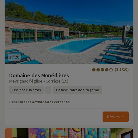
1
/
20
(8.3/10)
Domaine des Monédières
Meyrignac l'église - Corrèze (19)
Piscinas cubiertas
Casas rurales de alta gama
Descubra las actividades cercanas
Reservar