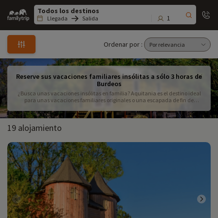
Family
trip
1
Llegada
Salida
Ordenar por :
Reserve sus vacaciones familiares insólitas a sólo 3 horas de
Burdeos
¿Busca unas vacaciones insólitas en familia? Aquitania es el destino ideal
para unas vacaciones familiares originales o una escapada de fin de
semana con sus hijos. Nuestros expertos han seleccionado los mejores
alojamientos atípicos para familias cerca de Burdeos
19 alojamiento