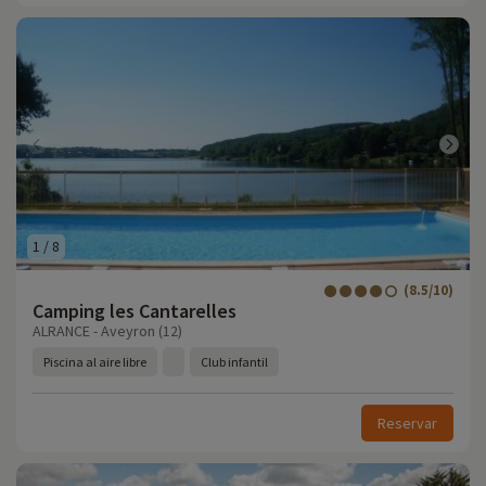
1
/
8
(8.5/10)
Camping les Cantarelles
ALRANCE - Aveyron (12)
Piscina al aire libre
Club infantil
Reservar