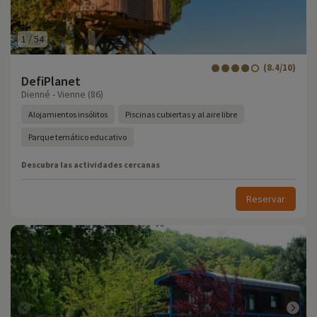
1
/
54
(8.4/10)
DefiPlanet
Dienné - Vienne (86)
Alojamientos insólitos
Piscinas cubiertas y al aire libre
Parque temático educativo
Descubra las actividades cercanas
Reservar