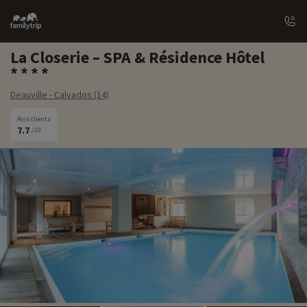
Family
trip
La Closerie – SPA & Résidence Hôtel
Deauville - Calvados (14)
Avis clients
7.7
/10