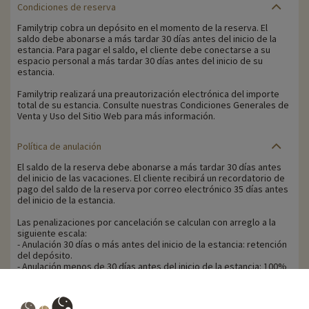
Condiciones de reserva
Familytrip cobra un depósito en el momento de la reserva. El
saldo debe abonarse a más tardar 30 días antes del inicio de la
estancia. Para pagar el saldo, el cliente debe conectarse a su
espacio personal a más tardar 30 días antes del inicio de su
estancia.
Familytrip realizará una preautorización electrónica del importe
total de su estancia. Consulte nuestras Condiciones Generales de
Venta y Uso del Sitio Web para más información.
Política de anulación
El saldo de la reserva debe abonarse a más tardar 30 días antes
del inicio de las vacaciones. El cliente recibirá un recordatorio de
pago del saldo de la reserva por correo electrónico 35 días antes
del inicio de la estancia.
Las penalizaciones por cancelación se calculan con arreglo a la
siguiente escala:
- Anulación 30 días o más antes del inicio de la estancia: retención
del depósito.
- Anulación menos de 30 días antes del inicio de la estancia: 100%
del precio de la estancia.
Familytrip le recomienda contratar un seguro de anulación con su