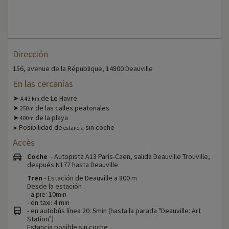
Dirección
156, avenue de la République, 14800 Deauville
En las cercanías
➤
de Le Havre.
A 43 km
➤
de las calles peatonales
250m
➤
de la playa
400m
Posibilidad de
sin coche
➤
estancia
Accès
Coche
- Autopista A13 París-Caen, salida Deauville Trouville,
después N177 hasta Deauville.
Tren
- Estación de Deauville a 800 m
Desde la estación :
- a pie: 10min
- en taxi: 4 min
- en autobús línea 20: 5min (hasta la parada "Deauville: Art
Station")
Estancia posible sin coche