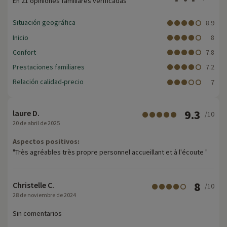
En 21 opiniones familiares verificadas
Situación geográfica
8.9
Inicio
8
Confort
7.8
Prestaciones familiares
7.2
Relación calidad-precio
7
9.3
laure D.
/10
20 de abril de 2025
Aspectos positivos:
"Très agréables très propre personnel accueillant et à l'écoute "
8
Christelle C.
/10
28 de noviembre de 2024
Sin comentarios