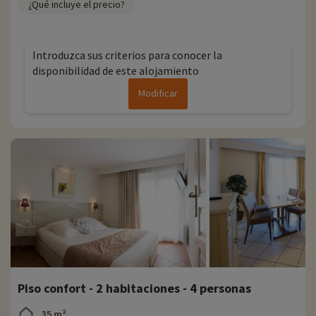
¿Qué incluye el precio?
En Familytrip descubrimos cada año nuevas actividades familiares
cerca de los alojamientos: zoo, acuario, etc. Si ya hemos negociado
actividades, se pueden reservar con descuento directamente en
línea una vez elegido el alojamiento, ¡y puede descubrirlas
haciendo
Introduzca sus criterios para conocer la
clic aquí!
disponibilidad de este alojamiento
Para más información
Modificar
- Se aceptan mascotas, con coste adicional
Piso confort - 2 habitaciones - 4 personas
35 m²