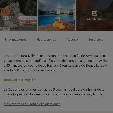
12 más fotos
Informaciónes
Habitaciones
Acceso
Servicios
La Closerie Deauville es un destino ideal para un fin de semana o unas
vacaciones en Normandía, a sólo 2h30 de París. Se aloja en Deauville,
a 55 minutos en coche de Le Havre y Caen. La playa de Deauville está
a sólo 400 metros de la residencia.
Descubrir la región
La Closerie es una residencia de 5 plantas ideal para disfrutar de la
ciudad a pie. Se aloja en un bonito edificio de piedra rosa y ladrillo
rodeado de un jardín paisajista. Todos los apartamentos y estudios
están diseñados para una estancia familiar confortable.
Más información sobre el alojamiento