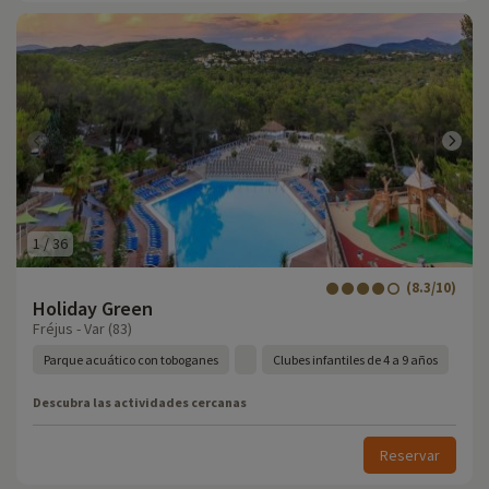
1
/
36
(8.3/10)
Holiday Green
Fréjus - Var (83)
Parque acuático con toboganes
Clubes infantiles de 4 a 9 años
Descubra las actividades cercanas
Reservar