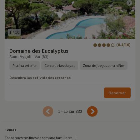
1
/
10
(8.4/10)
Domaine des Eucalyptus
Saint Aygulf - Var (83)
Piscina exterior
Cerca de las playas
Zona de juegos para niños
Descubra las actividades cercanas
Reservar
1 - 25 sur 332
Temas
Todos nuestros fines de semana familiares