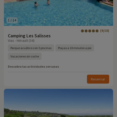
1
/
14
(9/10)
Camping Les Salisses
Vias - Hérault (34)
Parque acuático con 3 piscinas
Playas a 10 minutos a pie
Vacaciones sin coche
Descubra las actividades cercanas
Reservar