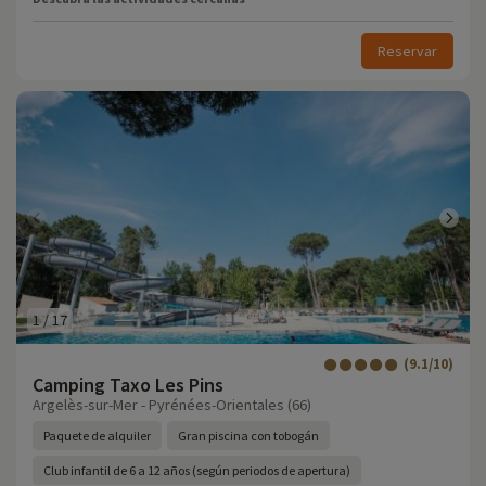
Reservar
1
/
17
(9.1/10)
Camping Taxo Les Pins
Argelès-sur-Mer - Pyrénées-Orientales (66)
Paquete de alquiler
Gran piscina con tobogán
Club infantil de 6 a 12 años (según periodos de apertura)