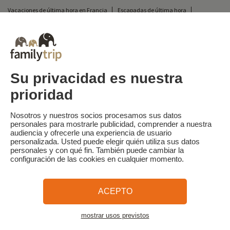
Vacaciones de última hora en Francia
Escapadas de última hora
Todas nuestras vacaciones familiares en Francia
Escapada insólita
Vacaciones en camping en Francia
Destinos
Vacaciones de esquí en Francia
Su privacidad es nuestra
prioridad
Familytrip
© 2026 Familytrip
¿Quiénes somos?
Condiciones generales y política de privacidad
Nosotros y nuestros socios procesamos sus datos
personales para mostrarle publicidad, comprender a nuestra
Lo que la prensa dice de nosotros
Socios
FAQ
Blog
Mapa del sitio
audiencia y ofrecerle una experiencia de usuario
personalizada. Usted puede elegir quién utiliza sus datos
personales y con qué fin. También puede cambiar la
Pago seguro
dirigido por Sooyoos
configuración de las cookies en cualquier momento.
Llámenos al
¿Necesitas ayuda?
ACEPTO
09 72 26 99 33
mostrar usos previstos
Ver el mapa