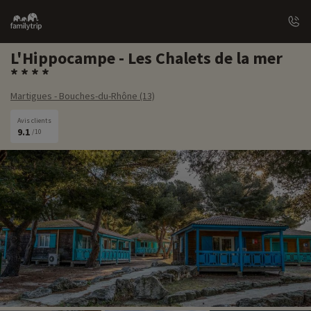
Family
trip
L'Hippocampe - Les Chalets de la mer
Martigues - Bouches-du-Rhône (13)
Avis clients
9.1
/10