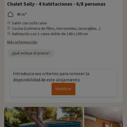
Chalet Sally - 4 habitaciones - 6/8 personas
alfarería. En cuanto a la gastronomía, podrá degustar platos
mediterráneos y provenzales en los restaurantes locales.
45 m²
Todos los años, en Familytrip descubrimos nuevas actividades
Salón con sofá cama
familiares cerca de los alojamientos: zoo, acuario, etc. Si ya hemos
Cocina (cafetera de filtro, microondas, lavavajillas...)
negociado actividades, se pueden reservar con descuento
Habitación con 1 cama doble de 140 x 190 cm
directamente en línea una vez elegido el alojamiento, ¡y puede
Más información
descubrirlas
haciendo clic aquí!
¿Qué incluye el precio?
Para más información
- Se aceptan mascotas, con coste adicional
- Las personas con movilidad reducida deben ir acompañadas
Introduzca sus criterios para conocer la
disponibilidad de este alojamiento
Modificar