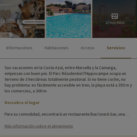
12 más fotos
Informaciónes
Habitaciones
Acceso
Servicios
Sus vacaciones en la Costa Azul, entre Marsella y la Camarga,
empiezan con buen pie. El Parc Résidentiel l'Hippocampe ocupa un
terreno de 3 hectáreas totalmente peatonal. Si no tiene coche, no
hay problema: es fácilmente accesible en tren, la playa está a 350 m y
los comercios, a 300 m.
Descubra el lugar
Para su comodidad, encontrará un restaurante/bar/snack bar, una
tienda de alimentación, una bonita piscina exterior con piscina infantil,
actividades y animaciones para todas las edades, un aparcamiento,
Más información sobre el alojamiento
acceso Wi-Fi y una lavandería (con cargo adicional).