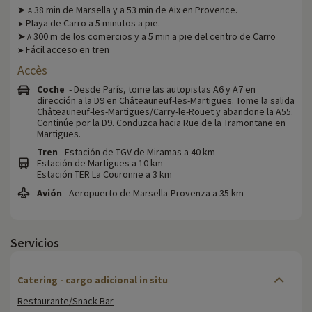
➤
38 min de Marsella y a 53 min de Aix en Provence.
A
Playa de Carro a 5 minutos a pie.
➤
➤
300 m de los comercios y a 5 min a pie del centro de Carro
A
Fácil acceso en tren
➤
Accès
Coche
- Desde París, tome las autopistas A6 y A7 en
dirección a la D9 en Châteauneuf-les-Martigues. Tome la salida
Châteauneuf-les-Martigues/Carry-le-Rouet y abandone la A55.
Continúe por la D9. Conduzca hacia Rue de la Tramontane en
Martigues.
Tren
- Estación de TGV de Miramas a 40 km
Estación de Martigues a 10 km
Estación TER La Couronne a 3 km
Avión
- Aeropuerto de Marsella-Provenza a 35 km
Servicios
Catering - cargo adicional in situ
Restaurante/Snack Bar