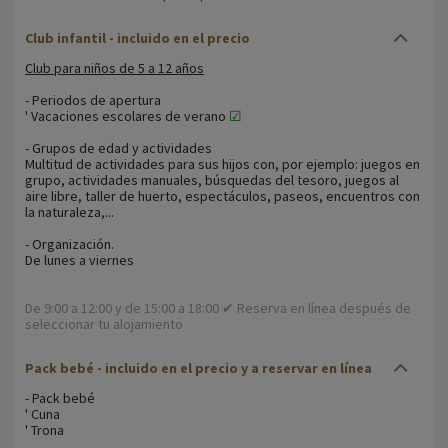
Club infantil - incluido en el precio
Club para niños de 5 a 12 años
- Periodos de apertura
' Vacaciones escolares de verano
☑
- Grupos de edad y actividades
Multitud de actividades para sus hijos con, por ejemplo: juegos en
grupo, actividades manuales, búsquedas del tesoro, juegos al
aire libre, taller de huerto, espectáculos, paseos, encuentros con
la naturaleza,...
- Organización.
De lunes a viernes
De 9:00 a 12:00 y de 15:00 a 18:00 ✔ Reserva en línea después de
seleccionar tu alojamiento
Pack bebé
- incluido en el precio y a reservar en línea
- Pack bebé
' Cuna
' Trona