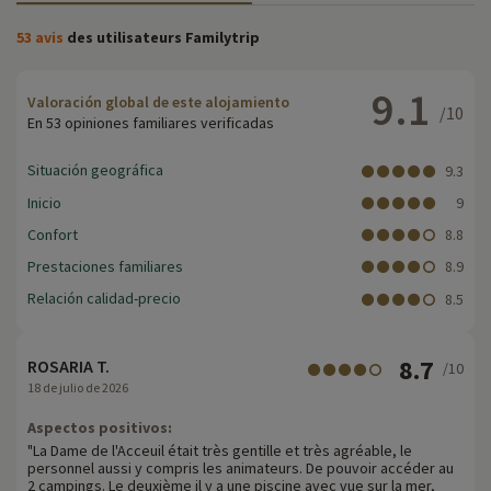
53 avis
des utilisateurs Familytrip
9.1
Valoración global de este alojamiento
/10
En 53 opiniones familiares verificadas
Situación geográfica
9.3
Inicio
9
Confort
8.8
Prestaciones familiares
8.9
Relación calidad-precio
8.5
8.7
ROSARIA T.
/10
18 de julio de 2026
Aspectos positivos:
"La Dame de l'Acceuil était très gentille et très agréable, le
personnel aussi y compris les animateurs. De pouvoir accéder au
2 campings. Le deuxième il y a une piscine avec vue sur la mer,