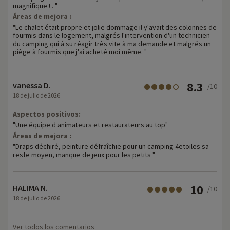
magnifique ! . "
Áreas de mejora :
"Le chalet était propre et jolie dommage il y'avait des colonnes de
fourmis dans le logement, malgrés l'intervention d'un technicien
du camping qui à su réagir très vite à ma demande et malgrés un
piège à fourmis que j'ai acheté moi même. "
8.3
vanessa D.
/10
18 de julio de 2026
Aspectos positivos:
"Une équipe d animateurs et restaurateurs au top"
Áreas de mejora :
"Draps déchiré, peinture défraîchie pour un camping 4etoiles sa
reste moyen, manque de jeux pour les petits "
10
HALIMA N.
/10
18 de julio de 2026
Ver todos los comentarios