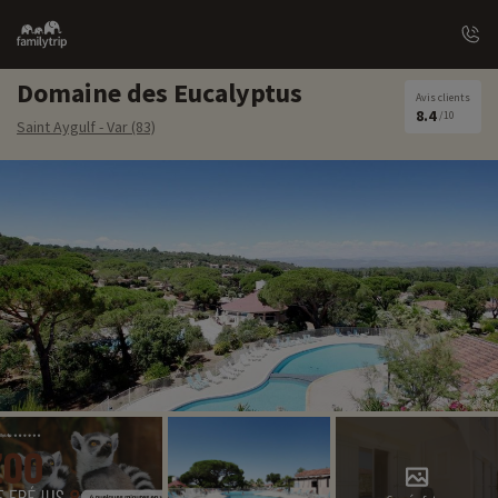
Family
trip
Domaine des Eucalyptus
Avis clients
8.4
/10
Saint Aygulf - Var (83)