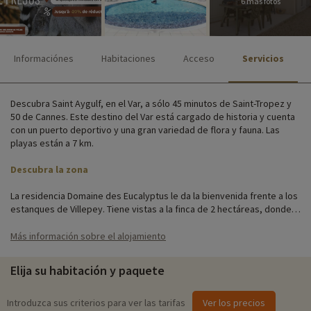
6 más fotos
Informaciónes
Habitaciones
Acceso
Servicios
Descubra Saint Aygulf, en el Var, a sólo 45 minutos de Saint-Tropez y
50 de Cannes. Este destino del Var está cargado de historia y cuenta
con un puerto deportivo y una gran variedad de flora y fauna. Las
playas están a 7 km.
Descubra la zona
La residencia Domaine des Eucalyptus le da la bienvenida frente a los
estanques de Villepey. Tiene vistas a la finca de 2 hectáreas, donde
crecen robles y eucaliptos. Le encantará el entorno arbolado, con su
ambiente tranquilo y relajante.
Más información sobre el alojamiento
El Domaine des Eucalyptus ofrece varios tipos de alojamiento. Se
Elija su habitación y paquete
alojará cómodamente en amplios apartamentos equipados con todo
lo necesario para pasar unas agradables vacaciones en familia. El
pequeño extra: cada apartamento tiene un balcón o terraza con
Introduzca sus criterios para ver las tarifas
Ver los precios