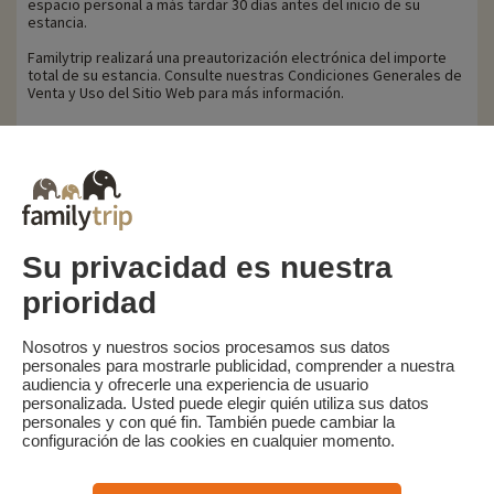
espacio personal a más tardar 30 días antes del inicio de su
estancia.
Familytrip realizará una preautorización electrónica del importe
total de su estancia. Consulte nuestras Condiciones Generales de
Venta y Uso del Sitio Web para más información.
Política de anulación
Familytrip le aconseja contratar un seguro de anulación con su
socio AREAS Assurances. Suscribir en el momento de la reserva o
en las 24 horas siguientes a la reserva por teléfono.
Su privacidad es nuestra
prioridad
Familytrip
© 2026 Familytrip
¿Quiénes somos?
Condiciones generales y política de privacidad
Nosotros y nuestros socios procesamos sus datos
personales para mostrarle publicidad, comprender a nuestra
Lo que la prensa dice de nosotros
Socios
FAQ
Blog
Mapa del sitio
audiencia y ofrecerle una experiencia de usuario
personalizada. Usted puede elegir quién utiliza sus datos
personales y con qué fin. También puede cambiar la
Pago seguro
dirigido por Sooyoos
configuración de las cookies en cualquier momento.