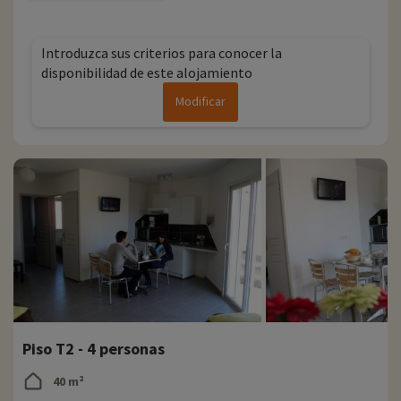
línea una vez elegido el alojamiento, ¡y puede descubrirlas
haciendo
clic aquí!
Introduzca sus criterios para conocer la
Para más información
disponibilidad de este alojamiento
- Se aceptan mascotas, con coste adicional
Modificar
- Personas con movilidad reducida, deben ir acompañadas
Piso T2 - 4 personas
40 m²