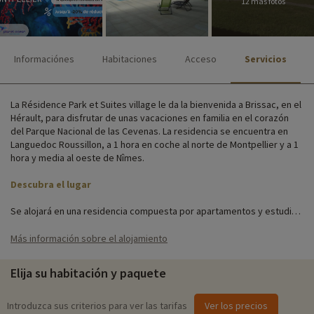
12 más fotos
Informaciónes
Habitaciones
Acceso
Servicios
La Résidence Park et Suites village le da la bienvenida a Brissac, en el
Hérault, para disfrutar de unas vacaciones en familia en el corazón
del Parque Nacional de las Cevenas. La residencia se encuentra en
Languedoc Roussillon, a 1 hora en coche al norte de Montpellier y a 1
hora y media al oeste de Nîmes.
Descubra el lugar
Se alojará en una residencia compuesta por apartamentos y estudios
adecuados para familias. Cada apartamento dispone de una cocina
totalmente equipada, para que las familias puedan ser
Más información sobre el alojamiento
independientes.
Elija su habitación y paquete
Actividades familiares in situ
Para obtener información precisa sobre las actividades disponibles in
Introduzca sus criterios para ver las tarifas
Ver los precios