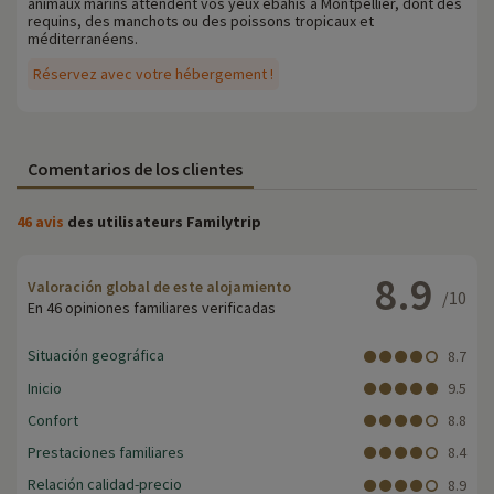
animaux marins attendent vos yeux ébahis à Montpellier, dont des
requins, des manchots ou des poissons tropicaux et
méditerranéens.
Réservez avec votre hébergement !
Comentarios de los clientes
46 avis
des utilisateurs Familytrip
8.9
Valoración global de este alojamiento
/10
En 46 opiniones familiares verificadas
Situación geográfica
8.7
Inicio
9.5
Confort
8.8
Prestaciones familiares
8.4
Relación calidad-precio
8.9