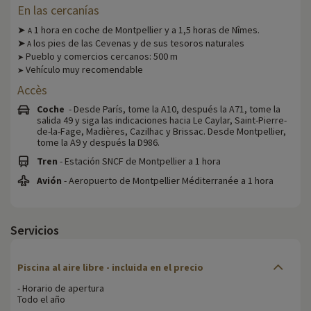
En las cercanías
➤
1 hora en coche de Montpellier y a 1,5 horas de Nîmes.
A
➤
los pies de las Cevenas y de sus tesoros naturales
A
Pueblo y comercios cercanos: 500 m
➤
Vehículo muy recomendable
➤
Accès
Coche
- Desde París, tome la A10, después la A71, tome la
salida 49 y siga las indicaciones hacia Le Caylar, Saint-Pierre-
de-la-Fage, Madières, Cazilhac y Brissac. Desde Montpellier,
tome la A9 y después la D986.
Tren
- Estación SNCF de Montpellier a 1 hora
Avión
- Aeropuerto de Montpellier Méditerranée a 1 hora
Servicios
Piscina al aire libre - incluida en el precio
- Horario de apertura
Todo el año