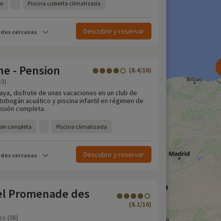
ie
Piscina cubierta climatizada
Descubrir y reservar
ades cercanas
ne - Pension
(8.4/10)
83)
aya, disfrute de unas vacaciones en un club de
tobogán acuático y piscina infantil en régimen de
nsión completa.
ión completa
Piscina climatizada
Descubrir y reservar
ades cercanas
el Promenade des
(8.1/10)
es (06)