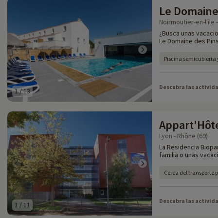
Le Domaine
Noirmoutier-en-l'île 
¿Busca unas vacacio
Le Domaine des Pins
Piscina semicubierta y
Descubra las activid
1
/
13
Appart'Hôte
Lyon - Rhône (69)
La Residencia Biopar
familia o unas vaca
Cerca del transporte 
Descubra las activid
1
/
11