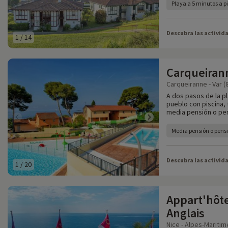
Playa a 5 minutos a p
Descubra las activid
1
/
14
Carqueiran
Carqueiranne - Var (
A dos pasos de la pl
pueblo con piscina, 
media pensión o pe
Media pensión o pens
Descubra las activid
1
/
20
Appart'hôt
Anglais
Nice - Alpes-Maritim