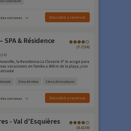
a las calanques
Descubrir y reservar
ades cercanas
 – SPA & Résidence
(7.7/10)
(14)
eauville, la Residencia La Closerie 4* le acoge para
nas vacaciones en familia a 400 m de la playa, ¡con
matizada!
atizada
Zona de relax
Cerca de las playas
Descubrir y reservar
ades cercanas
es - Val d'Esquières
(8.6/10)