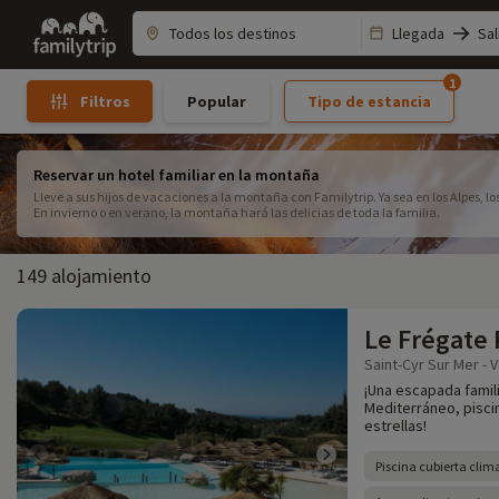
Family
Llegada
Sal
trip
1
Popular
Tipo de estancia
Filtros
Reservar un hotel familiar en la montaña
Lleve a sus hijos de vacaciones a la montaña con Familytrip. Ya sea en los Alpes, lo
En invierno o en verano, la montaña hará las delicias de toda la familia.
149 alojamiento
Le Frégate
Saint-Cyr Sur Mer - V
¡Una escapada famili
Mediterráneo, piscina
estrellas!
Piscina cubierta clim