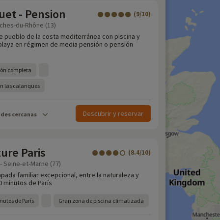
uet - Pension
(9/10)
uches-du-Rhône (13)
de pueblo de la costa mediterránea con piscina y
 playa en régimen de media pensión o pensión
ión completa
en las calanques
Descubrir y reservar
ades cercanas
ture Paris
(8.4/10)
 - Seine-et-Marne (77)
pada familiar excepcional, entre la naturaleza y
0 minutos de París
nutos de París
Gran zona de piscina climatizada