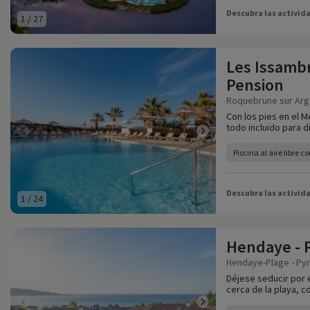
Descubra las activid
1
/
27
Les Issambr
Pension
Roquebrune sur Arge
Con los pies en el M
todo incluido para 
Piscina al aire libre co
Descubra las activid
1
/
24
Hendaye - 
Hendaye-Plage - Pyr
Déjese seducir por e
cerca de la playa, co