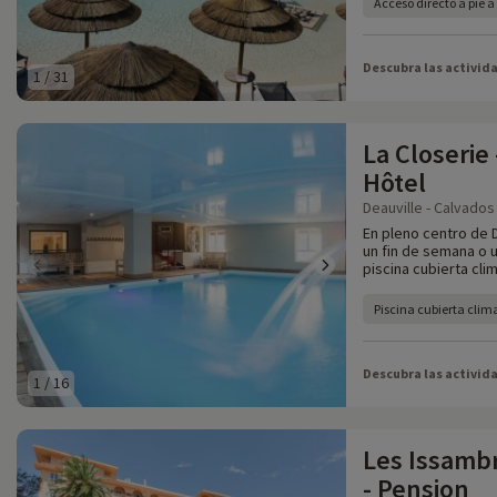
Acceso directo a pie 
Descubra las activid
1
/
31
La Closerie
Hôtel
Deauville - Calvados 
En pleno centro de D
un fin de semana o u
piscina cubierta cli
Piscina cubierta clim
Descubra las activid
1
/
16
Les Issambr
- Pension