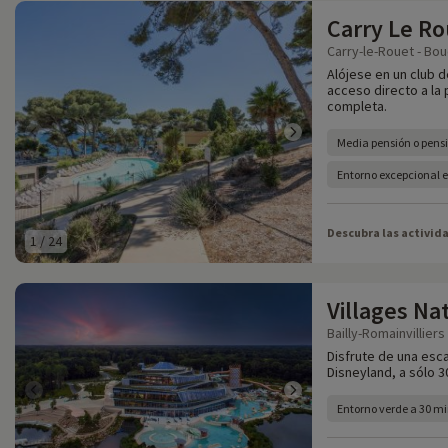
Carry Le Ro
Carry-le-Rouet - Bo
Alójese en un club 
acceso directo a la
completa.
Media pensión o pens
Entorno excepcional 
Descubra las activid
1
/
24
Villages Na
Bailly-Romainvilliers
Disfrute de una esca
Disneyland, a sólo 3
Entorno verde a 30 mi