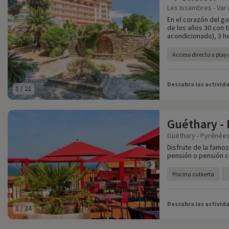
Les Issambres - Var 
En el corazón del go
de los años 30 con 
acondicionado), 3 h
Acceso directo a play
Descubra las activid
1
/
21
Guéthary -
Guéthary - Pyrénées
Disfrute de la famo
pensión o pensión co
Piscina cubierta
Descubra las activid
1
/
24