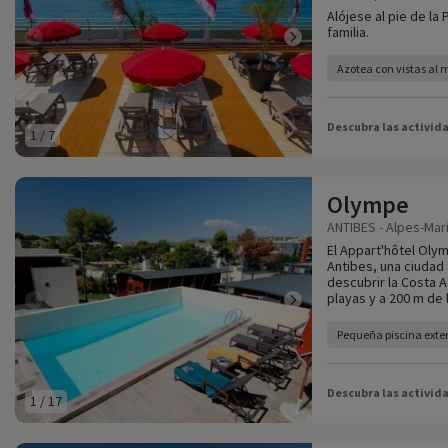
Alójese al pie de la
familia.
Azotea con vistas al 
Descubra las activid
1
/
7
Olympe
ANTIBES - Alpes-Mari
El Appart'hôtel Olym
Antibes, una ciudad 
descubrir la Costa A
playas y a 200 m de
Pequeña piscina exter
Descubra las activid
1
/
17