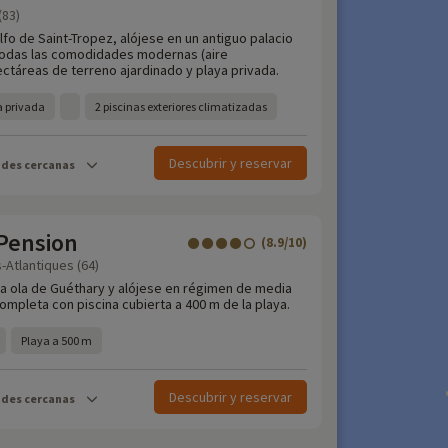
(83)
lfo de Saint-Tropez, alójese en un antiguo palacio
todas las comodidades modernas (aire
ectáreas de terreno ajardinado y playa privada.
a privada
2 piscinas exteriores climatizadas
Descubrir y reservar
ades cercanas
 Pension
(8.9/10)
-Atlantiques (64)
sa ola de Guéthary y alójese en régimen de media
mpleta con piscina cubierta a 400 m de la playa.
Playa a 500 m
Descubrir y reservar
ades cercanas