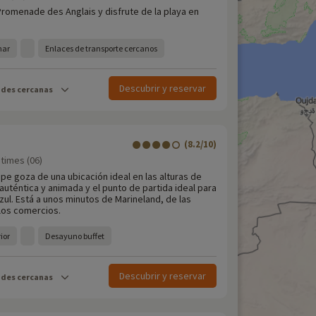
 Promenade des Anglais y disfrute de la playa en
mar
Enlaces de transporte cercanos
Descubrir y reservar
ades cercanas
(8.2/10)
times (06)
pe goza de una ubicación ideal en las alturas de
auténtica y animada y el punto de partida ideal para
zul. Está a unos minutos de Marineland, de las
 los comercios.
ior
Desayuno buffet
Descubrir y reservar
ades cercanas