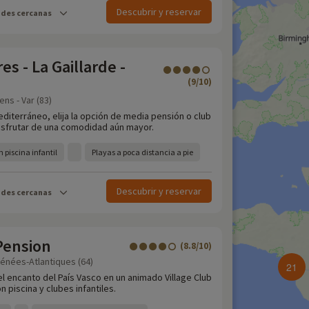
Descubrir y reservar
ades cercanas
es - La Gaillarde -
(9/10)
ns - Var (83)
editerráneo, elija la opción de media pensión o club
disfrutar de una comodidad aún mayor.
n piscina infantil
Playas a poca distancia a pie
Descubrir y reservar
ades cercanas
Pension
(8.8/10)
énées-Atlantiques (64)
21
l encanto del País Vasco en un animado Village Club
n piscina y clubes infantiles.