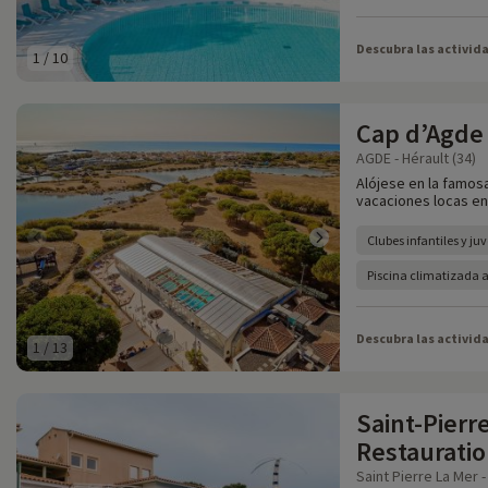
Descubra las activid
1
/
10
Cap d’Agde 
AGDE - Hérault (34)
Alójese en la famos
vacaciones locas en
Clubes infantiles y ju
Piscina climatizada a
Descubra las activid
1
/
13
Saint-Pierre
Restaurati
Saint Pierre La Mer -