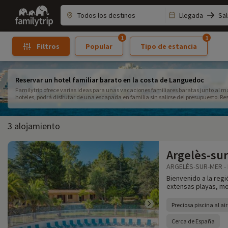
Family
Llegada
Sal
trip
1
1
Popular
Tipo de estancia
Filtros
Reservar un hotel familiar barato en la costa de Languedoc
Familytrip ofrece varias ideas para unas vacaciones familiares baratas junto al ma
hoteles, podrá disfrutar de una escapada en familia sin salirse del presupuesto. R
a bajo precio y despegue con sus hijos con toda tranquilidad.
3 alojamiento
Argelès-sur
ARGELÈS-SUR-MER - 
Bienvenido a la regi
extensas playas, mo
Preciosa piscina al air
Cerca de España