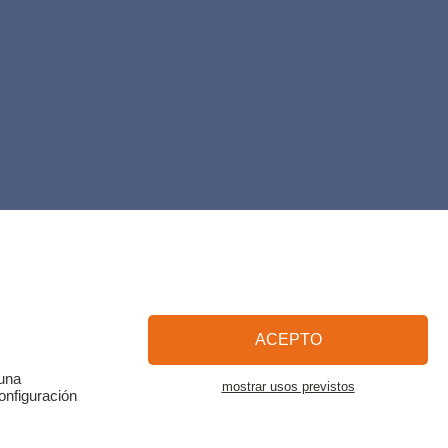
ACEPTO
 una
mostrar usos previstos
onfiguración
esta zona
MapLibre
|
OpenFreeMap
© OpenMapTiles
Data from
OpenStreetMap