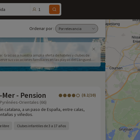
1
ida
Ordenar por :
r. Gracias a nuestra amplia oferta de hoteles y clubes de
eserve sus vacaciones familiares en las playas del Languedoc
-Mer - Pension
(8.2/10)
Pyrénées-Orientales (66)
ón catalana, a un paso de España, entre calas,
ntañas y viñedos.
e libre
Clubes infantiles de 3 a 17 años