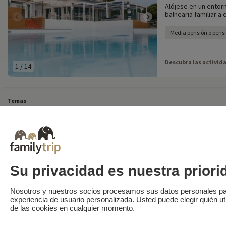
Alójese en un entorn
balnearia familiar a
Media pensión o pens
Descubra las activid
1
/
14
Temas
Todos nuestros fines de semana familiares
Vacaciones de última hora en Francia
Todas nuestras vacaciones familiares en Francia
Escapada insólita
Vacacione
Destinos
Vacaciones de esquí en Francia
Familytrip
Su privacidad es nuestra priori
© 2026 Familytrip
¿Quiénes somos?
Condiciones generales y política de privacidad
Lo que la pre
Nosotros y nuestros socios procesamos sus datos personales par
Mapa del sitio
experiencia de usuario personalizada. Usted puede elegir quién ut
de las cookies en cualquier momento.
Pago seguro