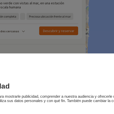
o verde con vistas al mar, en una estación
 escala humana
ión completa
Preciosa ubicación frente al mar
Descubrir y reservar
ades cercanas
Escapadas de última hora
s en camping en Francia
dad
nsa dice de nosotros
Socios
FAQ
Blog
a mostrarle publicidad, comprender a nuestra audiencia y ofrecerle
iliza sus datos personales y con qué fin. También puede cambiar la c
Buscar en 
dirigido por Sooyoos