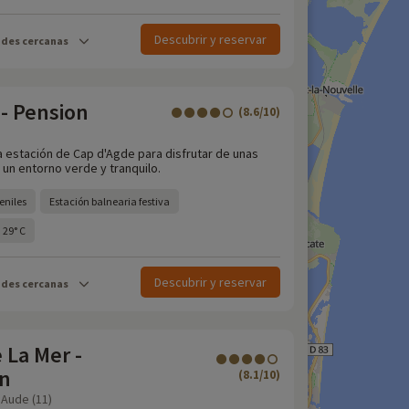
Descubrir y reservar
ades cercanas
- Pension
(8.6/10)
a estación de Cap d'Agde para disfrutar de unas
 un entorno verde y tranquilo.
veniles
Estación balnearia festiva
 29° C
Descubrir y reservar
ades cercanas
 La Mer -
on
(8.1/10)
 Aude (11)