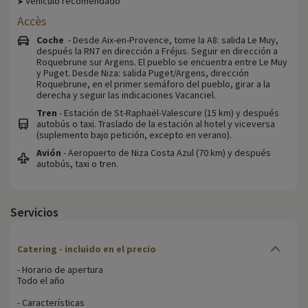
Vehículo recomendado
➤
Accès
Coche
- Desde Aix-en-Provence, tome la A8: salida Le Muy,
después la RN7 en dirección a Fréjus. Seguir en dirección a
Roquebrune sur Argens. El pueblo se encuentra entre Le Muy
y Puget. Desde Niza: salida Puget/Argens, dirección
Roquebrune, en el primer semáforo del pueblo, girar a la
derecha y seguir las indicaciones Vacanciel.
Tren
- Estación de St-Raphaël-Valescure (15 km) y después
autobús o taxi. Traslado de la estación al hotel y viceversa
(suplemento bajo petición, excepto en verano).
Avión
- Aeropuerto de Niza Costa Azul (70 km) y después
autobús, taxi o tren.
Servicios
Catering - incluido en el precio
- Horario de apertura
Todo el año
- Características