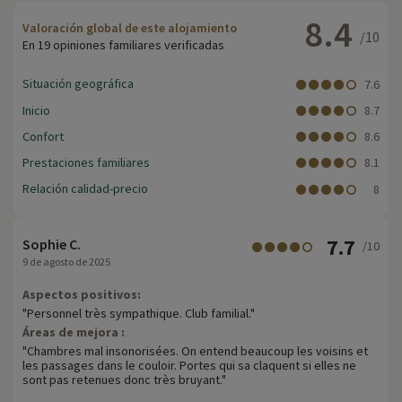
8.4
Valoración global de este alojamiento
/10
En 19 opiniones familiares verificadas
Situación geográfica
7.6
Inicio
8.7
Confort
8.6
Prestaciones familiares
8.1
Relación calidad-precio
8
7.7
Sophie C.
/10
9 de agosto de 2025
Aspectos positivos:
"Personnel très sympathique. Club familial."
Áreas de mejora :
"Chambres mal insonorisées. On entend beaucoup les voisins et
les passages dans le couloir. Portes qui sa claquent si elles ne
sont pas retenues donc très bruyant."