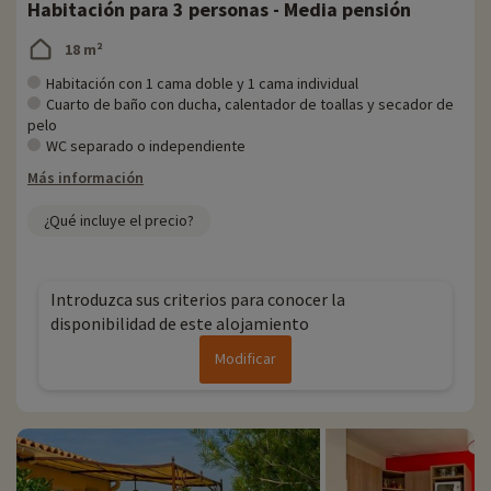
Habitación para 3 personas - Media pensión
encontrará algo para toda la familia: los más pequeños podrán
divertirse en las zonas de juegos acuáticos, los adolescentes podrán
18 m²
disfrutar de la emoción de los vertiginosos toboganes y los padres
podrán tomar el sol junto a la piscina.
Habitación con 1 cama doble y 1 cama individual
Cuarto de baño con ducha, calentador de toallas y secador de
En Familytrip descubrimos cada año nuevas actividades familiares
pelo
cerca de nuestros alojamientos: zoológicos, acuarios, etc. Si ya
WC separado o independiente
hemos negociado actividades, puede reservarlas con descuento
Más información
directamente en línea una vez elegido su alojamiento,
¡haciendo clic
aquí!
¿Qué incluye el precio?
Para más información
- Se admiten mascotas en la villa, con coste adicional
Introduzca sus criterios para conocer la
- Las personas con movilidad reducida deben ir acompañadas
disponibilidad de este alojamiento
Modificar