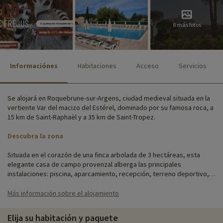
8 más fotos
Informaciónes
Habitaciones
Acceso
Servicios
Se alojará en Roquebrune-sur-Argens, ciudad medieval situada en la
vertiente Var del macizo del Estérel, dominado por su famosa roca, a
15 km de Saint-Raphaël y a 35 km de Saint-Tropez.
Descubra la zona
Situada en el corazón de una finca arbolada de 3 hectáreas, esta
elegante casa de campo provenzal alberga las principales
instalaciones: piscina, aparcamiento, recepción, terreno deportivo,
restaurante y zona de bienestar. Disfrute de la tranquilidad, a sólo 10
km de la playa, encaramado en la ciudad medieval de Roquebrune-
Más información sobre el alojamiento
sur-Argens.
Elija su habitación y paquete
La ciudad de vacaciones ofrece villas de una sola planta con aire