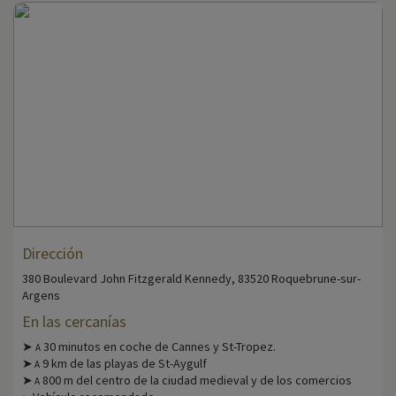
Dirección
380 Boulevard John Fitzgerald Kennedy, 83520 Roquebrune-sur-
Argens
En las cercanías
➤
30 minutos en coche de Cannes y St-Tropez.
A
➤
9 km de las playas de St-Aygulf
A
➤
800 m del centro de la ciudad medieval y de los comercios
A