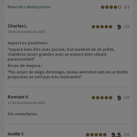
Relación calidad-precio
8.9
9
Charles L.
/10
19 de diciembre de 2024
Aspectos positivos:
"espace bien-être avec piscine, bon matériel de ski prêté,
chambres assez grandes avec un espace bien séparé
parent/enfant"
Áreas de mejora :
"Pas assez de neige dommage, niveau animation ado les activités
proposées ne sont pas très motivantes"
9
Romain V.
/10
17 de diciembre de 2024
Sin comentarios
9.5
Axelle Y.
/10