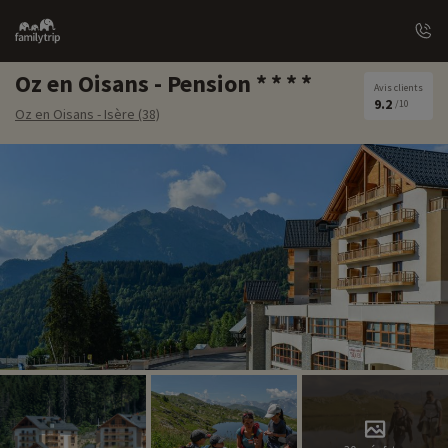
Family
trip
Oz en Oisans - Pension
Avis clients
9.2
/10
Oz en Oisans - Isère (38)