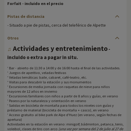
Forfait - incluido en el precio
Pistas de distancia
- Situado a pie de pistas, cerca del teleférico de Alpette
Otros
Actividades y entretenimiento
♫
-
.
incluido o extra a pagar in situ
' Bar - abierto de 11:30 a 14:00 y de 16:00 hasta el final de las actividades.
' Juegos de aperitivo, veladas festivas
' Veladas temáticas: baile, cabaret, café-teatro, etc.
' Visitas para descubrir la estación y sus monumentos
' Excursiones de media jornada con raquetas de nieve para niños
mayores de 12 años en invierno
' Excursiones familiares con niños a partir de 8 años y guías, en verano
' Paseos por la naturaleza y orientación en verano
' Salidas en bicicleta de montaña para todos los niveles con guías y
préstamo de material (bicicleta de montaña + casco), en verano
' Acceso gratuito al bike park de Alpe d'Huez (en verano, según fechas de
apertura)
Actividades en la estación en verano: minigolf, bádminton, petanca, tenis,
voleibol, clases de tiro con arco
(una vez por semana del 2 de julio al 27 de