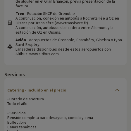
de alquiler en el Gran Briançon, previa presentación de la
factura.
Tren
- Estación SNCF de Grenoble
A continuación, conexión en autobús a Rochetaillée u Oz en
Oisans por Transisère (www.transisere.fr).
A continuación, autobuses lanzadera entre Allemont y la
estación de Oz en Oisans.
Avión
- Aeropuertos de Grenoble, Chambéry, Ginebra o Lyon
Saint-Exupéry.
Lanzaderas disponibles desde estos aeropuertos con
Altibus: www.altibus.com
Servicios
Catering - incluido en el precio
- Horario de apertura
Todo el año
- Servicios
Pensión completa para desayuno, comida y cena
Buffet libre
Cenas temáticas