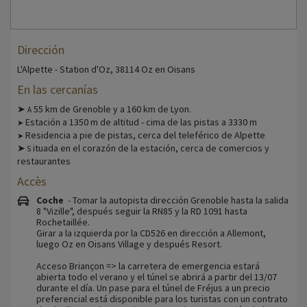
Dirección
L'Alpette - Station d'Oz, 38114 Oz en Oisans
En las cercanías
➤
55 km de Grenoble y a 160 km de Lyon.
A
Estación a 1350 m de altitud - cima de las pistas a 3330 m
➤
Residencia a pie de pistas, cerca del teleférico de Alpette
➤
➤
ituada en el corazón de la estación, cerca de comercios y
S
restaurantes
Accès
Coche
- Tomar la autopista dirección Grenoble hasta la salida
8 "Vizille", después seguir la RN85 y la RD 1091 hasta
Rochetaillée.
Girar a la izquierda por la CD526 en dirección a Allemont,
luego Oz en Oisans Village y después Resort.
Acceso Briançon => la carretera de emergencia estará
abierta todo el verano y el túnel se abrirá a partir del 13/07
durante el día. Un pase para el túnel de Fréjus a un precio
preferencial está disponible para los turistas con un contrato