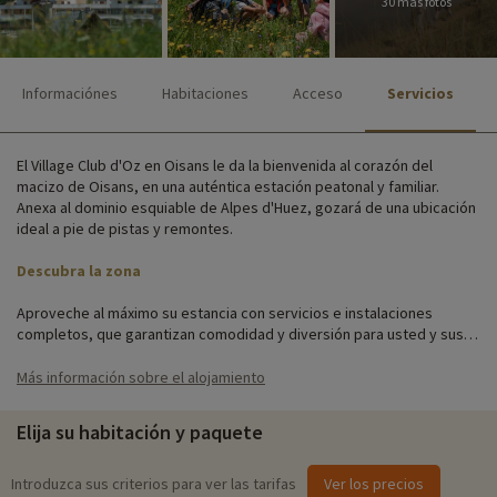
30 más fotos
Informaciónes
Habitaciones
Acceso
Servicios
El Village Club d'Oz en Oisans le da la bienvenida al corazón del
macizo de Oisans, en una auténtica estación peatonal y familiar.
Anexa al dominio esquiable de Alpes d'Huez, gozará de una ubicación
ideal a pie de pistas y remontes.
Descubra la zona
Aproveche al máximo su estancia con servicios e instalaciones
completos, que garantizan comodidad y diversión para usted y sus
hijos. En primer lugar, un restaurante con terraza con vistas a la
montaña, una piscina y un espacio de relajación para descansar. Una
Más información sobre el alojamiento
selección de actividades/entretenimientos y, para mayor
practicidad, acceso Wi-Fi, aparcamiento y préstamo de material de
Elija su habitación y paquete
puericultura. Y no olvide que su paquete todo incluido incluye forfaits
y material de esquí.
Introduzca sus criterios para ver las tarifas
Ver los precios