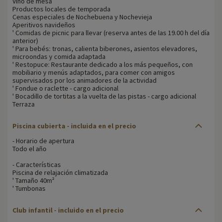
Vino de mesa
Productos locales de temporada
Cenas especiales de Nochebuena y Nochevieja
Aperitivos navideños
' Comidas de picnic para llevar (reserva antes de las 19.00 h del día
anterior)
' Para bebés: tronas, calienta biberones, asientos elevadores,
microondas y comida adaptada
' Restopuce: Restaurante dedicado a los más pequeños, con
mobiliario y menús adaptados, para comer con amigos
supervisados por los animadores de la actividad
' Fondue o raclette - cargo adicional
' Bocadillo de tortitas a la vuelta de las pistas - cargo adicional
Terraza
Piscina cubierta - incluida en el precio
- Horario de apertura
Todo el año
- Características
Piscina de relajación climatizada
' Tamaño 40m²
' Tumbonas
Club infantil - incluido en el precio