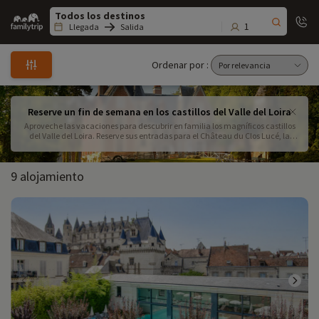
Family
trip
1
Llegada
Salida
Ordenar por :
Reserve un fin de semana en los castillos del Valle del Loira
Aproveche las vacaciones para descubrir en familia los magníficos castillos
del Valle del Loira. Reserve sus entradas para el Château du Clos Lucé, la
última morada de Leonardo da Vinci, o el famoso Château de Chambord al
mismo tiempo que su alojamiento para beneficiarse de tarifas reducidas.
9 alojamiento