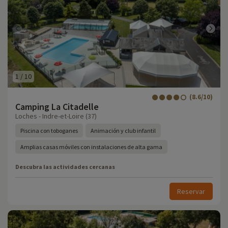
1
/
10
(8.6/10)
Camping La Citadelle
Loches - Indre-et-Loire (37)
Piscina con toboganes
Animación y club infantil
Amplias casas móviles con instalaciones de alta gama
Descubra las actividades cercanas
Reservar