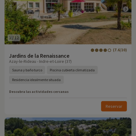
1
/
12
(7.6/10)
Jardins de la Renaissance
Azay-le-Rideau - Indre-et-Loire (37)
Sauna y baño turco
Piscina cubierta climatizada
Residencia idealmente situada
Descubra las actividades cercanas
Reservar