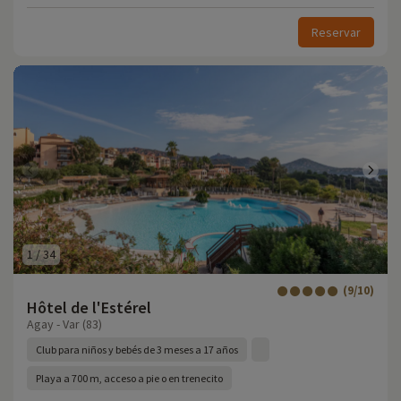
Reservar
1
/
34
(9/10)
Hôtel de l'Estérel
Agay - Var (83)
Club para niños y bebés de 3 meses a 17 años
Playa a 700 m, acceso a pie o en trenecito