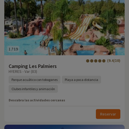
1
/
19
(9.4/10)
Camping Les Palmiers
HYERES - Var (83)
Parque acuático con toboganes
Playa a poca distancia
Clubes infantiles y animación
Descubra las actividades cercanas
Reservar