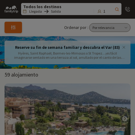
Family
trip
1
Llegada
Salida
Ordenar por :
Reserve su fin de semana familiar y descubra el Var (83)
Hyères, Saint Raphaël, Bormes-les-Mimosas o St Tropez... ¡es fácil
imaginarse sentado en una terraza al sol, arrullado por el canto de las
cigarras! Los atractivos de la región están fuera de toda duda. Un fin de
semana en una residencia con encanto, un camping con parque acuático o
un todo incluido... usted elige.
59 alojamiento