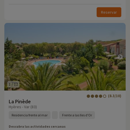
Reservar
1
/
12
(8.3/10)
La Pinède
Hyères - Var (83)
Residencia frente al mar
Frente a las Iles d'Or
Descubra las actividades cercanas