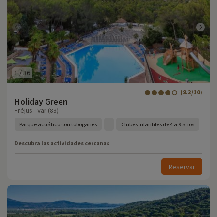
1
/
36
(8.3/10)
Holiday Green
Fréjus - Var (83)
Parque acuático con toboganes
Clubes infantiles de 4 a 9 años
Descubra las actividades cercanas
Reservar