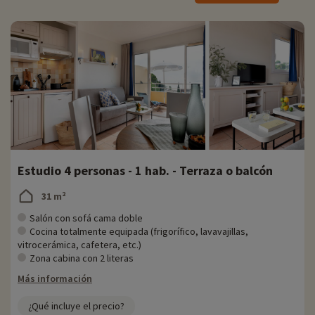
Actividades familiares in situ
Para obtener información precisa sobre las actividades disponibles in
situ (fechas de apertura, edades de los clubes, contenido de los
paquetes para bebés, etc.),
¡haga clic aquí!
Disfrute del acceso a la piscina exterior de abril a noviembre. Podrá
relajarse en un precioso entorno verde a la sombra de las sombrillas
y frente a las palmeras que rodean la piscina.
También tiene acceso al centro de talasoterapia de 1000 m² situado
en la residencia, frente a la bahía de St Tropez. Aquí encontrará una
Estudio 4 personas - 1 hab. - Terraza o balcón
piscina cubierta climatizada, un hammam y bañeras de hidromasaje.
Descubra una sala de relajación, así como tratamientos, masajes y
31 m²
curas de talasoterapia y/o balneoterapia.
Salón con sofá cama doble
El restaurante
Cocina totalmente equipada (frigorífico, lavavajillas,
vitrocerámica, cafetera, etc.)
La residencia dispone de un servicio de restaurante para esos
Zona cabina con 2 literas
momentos en los que desea mimarse pero no quiere preparar su
Más información
propia comida. El servicio de catering in situ o de comida para llevar
está disponible todo el año.
¿Qué incluye el precio?