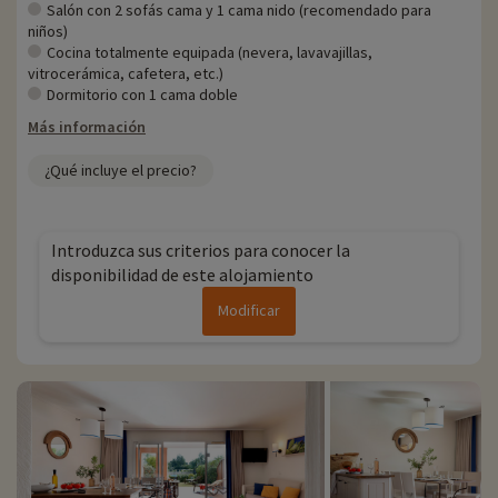
Para más información
Salón con 2 sofás cama y 1 cama nido (recomendado para
niños)
- Se aceptan mascotas, con suplemento
Cocina totalmente equipada (nevera, lavavajillas,
- Residencia gestionada por el grupo Pierre & Vacances
vitrocerámica, cafetera, etc.)
Dormitorio con 1 cama doble
Más información
¿Qué incluye el precio?
Introduzca sus criterios para conocer la
disponibilidad de este alojamiento
Modificar