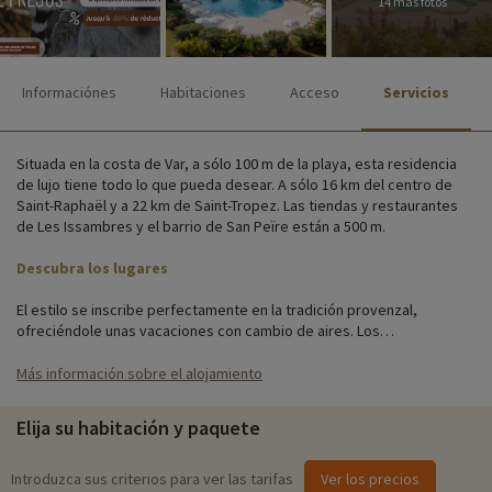
14 más fotos
Informaciónes
Habitaciones
Acceso
Servicios
Situada en la costa de Var, a sólo 100 m de la playa, esta residencia
de lujo tiene todo lo que pueda desear. A sólo 16 km del centro de
Saint-Raphaël y a 22 km de Saint-Tropez. Las tiendas y restaurantes
de Les Issambres y el barrio de San Peïre están a 500 m.
Descubra los lugares
El estilo se inscribe perfectamente en la tradición provenzal,
ofreciéndole unas vacaciones con cambio de aires. Los
apartamentos son espaciosos, están climatizados y decorados con
esmero. Los paseos por los jardines arbolados son especialmente
Más información sobre el alojamiento
agradables en las mañanas de verano.
Elija su habitación y paquete
Alójese en un estudio o en un apartamento durante sus vacaciones
en la Costa Azul. Elija un alojamiento con vistas al mar para disfrutar
de un cambio de aires.
Introduzca sus criterios para ver las tarifas
Ver los precios