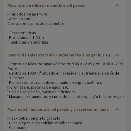
Piscina al aire libre - incluida en el precio
- Periodos de apertura
' Abre en abril
Cierra a principios de noviembre
- Características
' Profundidad: 1,50 m
' Tumbonas y sombrillas
Centro de talasoterapia
- suplemento a pagar in situ
- Centro de talasoterapia:
abierto de 9.00 a 12.45 y de 14.00 a 17.00
horas
' Centro de 1000 m² situado en la residencia, frente a la bahía de
St Tropez
' Piscina cubierta climatizada, baño de vapor, bañera de
hidromasaje, piscinas de agua, etc.
' Sala de relajación, salón de infusiones
' Masajes, tratamientos y curas de talasoterapia y/o balneoterapia
Pack bebé
- incluido en el precio y a reservar en línea
- Pack bebé completo gratuito
' Cuna plegable sin colchón ni sábana bajera
' Cambiador