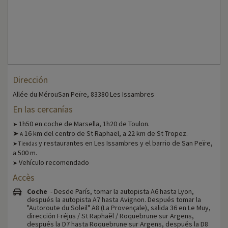
Dirección
Allée du MérouSan Peïre, 83380 Les Issambres
En las cercanías
1h50 en coche de Marsella, 1h20 de Toulon.
➤
➤
16 km del centro de St Raphaël, a 22 km de St Tropez.
A
y restaurantes en Les Issambres y el barrio de San Peïre,
➤ Tiendas
a 500 m.
Vehículo recomendado
➤
Accès
Coche
- Desde París, tomar la autopista A6 hasta Lyon,
después la autopista A7 hasta Avignon. Después tomar la
"Autoroute du Soleil" A8 (La Provençale), salida 36 en Le Muy,
dirección Fréjus / St Raphaël / Roquebrune sur Argens,
después la D7 hasta Roquebrune sur Argens, después la D8