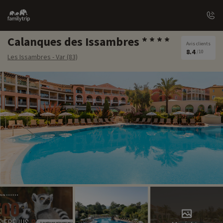
Family
trip
Calanques des Issambres
Avis clients
8.4
/10
Les Issambres - Var (83)