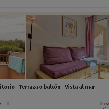
orio - Terraza o balcón - Vista al mar
ra
Coc
etc.)