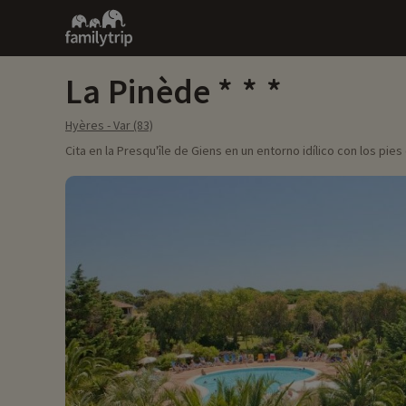
Family
trip
La Pinède
Hyères - Var (83)
Cita en la Presqu'île de Giens en un entorno idílico con los pies