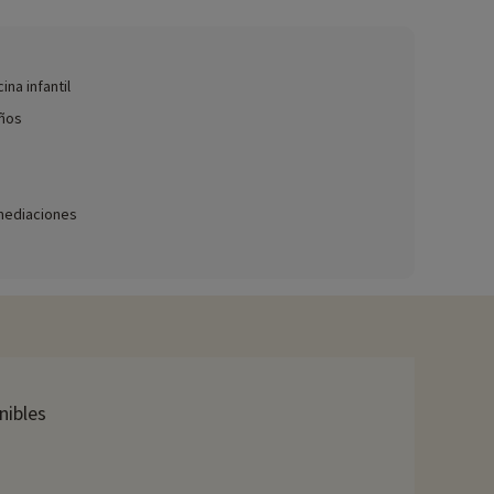
paquetes para bebés, etc.),
¡haga clic aquí!
ina infantil
pléndido pinar. Aproveche las tumbonas para un momento de
iños
 juegos de muelle, un rocódromo y un tobogán, así como
ás memorable.
nmediaciones
en barco, y luego recorra los pintorescos senderos en
s, lo que garantiza la diversión de todos.
ciado actividades, se pueden reservar con descuento
nibles