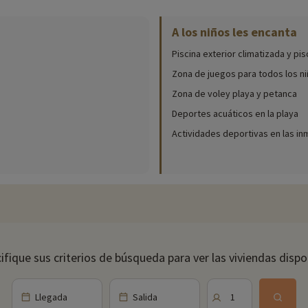
A los niños les encanta
ibles in situ (fechas de apertura, edades de los clubes, contenido de los 
Piscina exterior climatizada y pisc
a piscina climatizada de la residencia, enclavada en el corazón de un es
Zona de juegos para todos los n
Zona de voley playa y petanca
ece diversas instalaciones de ocio, como una zona de juegos con casitas,
ién se han previsto animaciones familiares para que su estancia sea aún m
Deportes acuáticos en la playa
Actividades deportivas en las i
ir. Láncese a la aventura y explore las aguas del océano en una excursión 
s, desde equitación a karting, pasando por tenis. Hay para todos los gusto
iares cerca de nuestros alojamientos: zoo, acuario, etc. Si ya hemos nego
o, ¡y puede descubrirlas
haciendo clic aquí!
ifique sus criterios de búsqueda para ver las viviendas dispo
Llegada
Salida
1