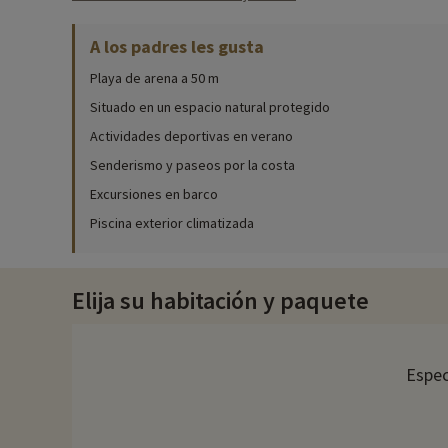
Actividades familiares in situ
A los padres les gusta
Para obtener información precisa sobre las actividades dispon
Playa de arena a 50 m
Aproveche el soleado clima de Var para darse un chapuzón en l
relax.
Situado en un espacio natural protegido
Actividades deportivas en verano
Porque la diversión es esencial en vacaciones, el camping ofr
terrenos deportivos para realizar diversas actividades. Tamb
Senderismo y paseos por la costa
Excursiones en barco
Descubra la región y las actividades familiares
Piscina exterior climatizada
El Var ofrece multitud de oportunidades para pasear y descubr
inolvidables caminatas.
Elija su habitación y paquete
En los alrededores, le esperan numerosas actividades familiare
Cada año, en Familytrip descubrimos nuevas actividades famil
directamente en línea después de haber elegido su alojamient
Espec
Para más información
- Se aceptan mascotas, con coste adicional