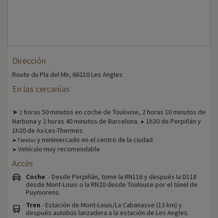
Dirección
Route du Pla del Mir, 66210 Les Angles
En las cercanías
➤
horas 50 minutos en coche de Toulouse, 2 horas 10 minutos de
2
Narbona y 2 horas 40 minutos de Barcelona.
1h30 de Perpiñán y
➤
1h20 de Ax-Les-Thermes
y minimercado en el centro de la ciudad
➤ Tiendas
Vehículo muy recomendable
➤
Accès
Coche
- Desde Perpiñán, tome la RN116 y después la D118
desde Mont-Louis o la RN20 desde Toulouse por el túnel de
Puymorens.
Tren
- Estación de Mont-Louis/La Cabanasse (13 km) y
después autobús lanzadera a la estación de Les Angles.