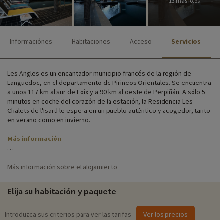
13 más fotos
Informaciónes
Habitaciones
Acceso
Servicios
Les Angles es un encantador municipio francés de la región de
Languedoc, en el departamento de Pirineos Orientales. Se encuentra
a unos 117 km al sur de Foix y a 90 km al oeste de Perpiñán. A sólo 5
minutos en coche del corazón de la estación, la Residencia Les
Chalets de l'Isard le espera en un pueblo auténtico y acogedor, tanto
en verano como en invierno.
Más información
Situada a la entrada de la estación de Les Angles, al borde de las
pistas, venga a alojarse con su familia en uno de los bonitos chalets
Más información sobre el alojamiento
comunitarios de la estación. Combinando madera y pizarra, los 82
chalets son muy confortables y todos disponen de las siguientes
Elija su habitación y paquete
comodidades: nevera, microondas, terraza o balcón.
La residencia dispone de consigna y guardaesquís para su
Introduzca sus criterios para ver las tarifas
Ver los precios