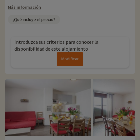
1 snowpark con diferentes niveles (fácil, medio, muy difícil,
extremadamente difícil)
Más información
¿Qué incluye el precio?
Introduzca sus criterios para conocer la
disponibilidad de este alojamiento
Modificar
Para más información
- Se admiten animales, con suplemento