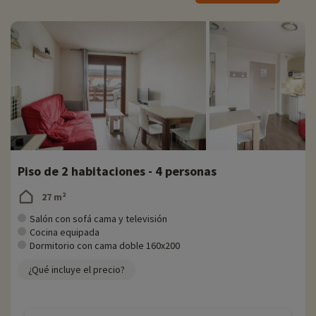
comodidad durante las vacaciones. En recepción podrá tomar
prestadas máquinas de raclette, juegos de mesa y trineos.
Actividades familiares in situ
Para obtener información precisa sobre las actividades disponibles in
situ (fecha de apertura, edad del club, contenido de los paquetes
para bebés, etc.),
haga clic aquí.
Como en muchas residencias de montaña, las actividades se
concentran en el complejo, pero tendrá acceso a la piscina
climatizada y a la zona de relajación de la residencia. El hammam y el
jacuzzi de la residencia le ayudarán a relajarse después de un día en
Piso de 2 habitaciones - 4 personas
las pistas. ¿Qué tal una noche de juegos en familia? No olvide pedir
juegos en recepción.
27 m²
Descubra la región y las actividades familiares
Salón con sofá cama y televisión
Cocina equipada
El Domaine des Angles es un destino polivalente que ofrece una gran
Dormitorio con cama doble 160x200
variedad de opciones de ocio en la montaña, tanto en invierno como
¿Qué incluye el precio?
en verano. Les Angles dispone de pistas para todos los niveles de
esquiadores, desde principiantes hasta expertos. La estación cuenta
con rutas de esquí de fondo e instalaciones de snowboard para los
esquiadores más activos. También hay senderos señalizados para