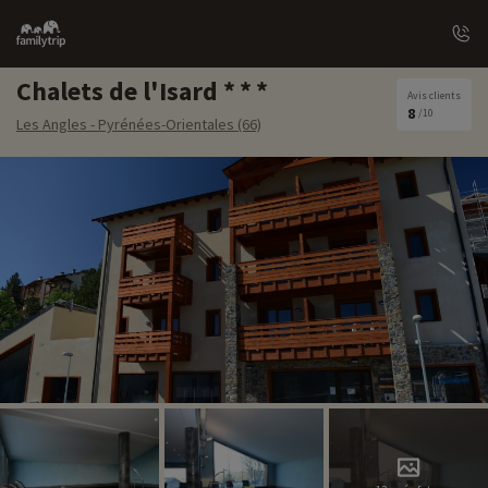
Family
trip
Chalets de l'Isard
Avis clients
8
/10
Les Angles - Pyrénées-Orientales (66)