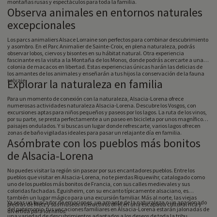
montañas rusas y espectáculos para toda la familia.
Observa animales en entornos naturales
excepcionales
Los parcs animaliers Alsace Lorraine son perfectos para combinar descubrimiento
y asombro. En el Parc Animalier de Sainte-Croix, en plena naturaleza, podrás
observar lobos, ciervos y bisontes en su hábitat natural. Otra experiencia
fascinante es la visita a la Montaña de los Monos, donde podrás acercarte a una
colonia de macacos en libertad. Estas experiencias únicas harán las delicias de
los amantes de los animales y enseñarán a tus hijos la conservación de la fauna
salvaje.
Explorar la naturaleza en familia
Para un momento de conexión con la naturaleza, Alsacia-Lorena ofrece
numerosas actividades naturaleza Alsacia-Lorena. Descubre los Vosgos, con
excursiones aptas para niños pequeños y paseos por los lagos. La ruta de los vinos,
por su parte, se presta perfectamente a un paseo en bicicleta por unos magníficos
paisajes ondulados. Y si buscas un lugar donde refrescarte, varios lagos ofrecen
zonas de baño vigiladas ideales para pasar un relajante día en familia.
Asómbrate con los pueblos más bonitos
de Alsacia-Lorena
No puedes visitar la región sin pasear por sus encantadores pueblos. Entre los
pueblos que visitar en Alsacia-Lorena, no te pierdas Riquewihr, catalogado como
uno de los pueblos más bonitos de Francia, con sus calles medievales y sus
coloridas fachadas. Eguisheim, con su encanto típicamente alsaciano, es
también un lugar mágico para una excursión familiar. Más al norte, las viejas
Ya seas un buscador de emociones, un amante de la naturaleza o un apasionado
piedras de Metz y sus museos interactivos ofrecen una escapada cultural rica y
del patrimonio, tus vacaciones familiares en Alsacia-Lorena estarán jalonadas de
divertida para los niños.
una variedad de descubrimientos adaptados a los deseos de toda la tribu.