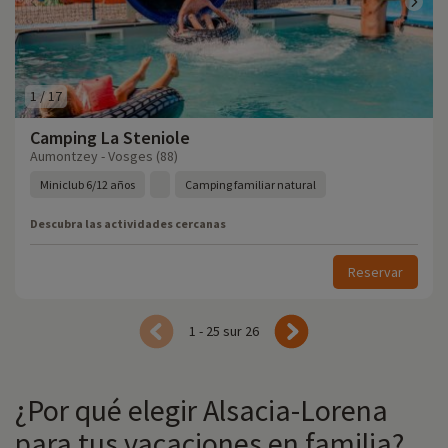
1
/
17
Camping La Steniole
Aumontzey - Vosges (88)
Miniclub 6/12 años
Camping familiar natural
Descubra las actividades cercanas
Reservar
1 - 25 sur 26
¿Por qué elegir Alsacia-Lorena
para tus vacaciones en familia?