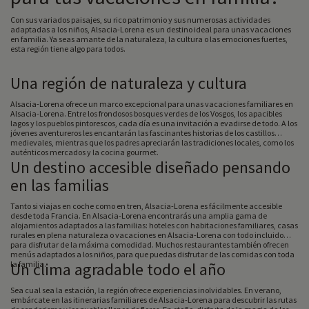
Con sus variados paisajes, su rico patrimonio y sus numerosas actividades
adaptadas a los niños, Alsacia-Lorena es un destino ideal para unas vacaciones
en familia. Ya seas amante de la naturaleza, la cultura o las emociones fuertes,
esta región tiene algo para todos.
Una región de naturaleza y cultura
Alsacia-Lorena ofrece un marco excepcional para unas vacaciones familiares en
Alsacia-Lorena. Entre los frondosos bosques verdes de los Vosgos, los apacibles
lagos y los pueblos pintorescos, cada día es una invitación a evadirse de todo. A los
jóvenes aventureros les encantarán las fascinantes historias de los castillos
medievales, mientras que los padres apreciarán las tradiciones locales, como los
auténticos mercados y la cocina gourmet.
Un destino accesible diseñado pensando
en las familias
Tanto si viajas en coche como en tren, Alsacia-Lorena es fácilmente accesible
desde toda Francia. En Alsacia-Lorena encontrarás una amplia gama de
alojamientos adaptados a las familias: hoteles con habitaciones familiares, casas
rurales en plena naturaleza o vacaciones en Alsacia-Lorena con todo incluido
para disfrutar de la máxima comodidad. Muchos restaurantes también ofrecen
menús adaptados a los niños, para que puedas disfrutar de las comidas con toda
la familia.
Un clima agradable todo el año
Sea cual sea la estación, la región ofrece experiencias inolvidables. En verano,
embárcate en las itinerarias familiares de Alsacia-Lorena para descubrir las rutas