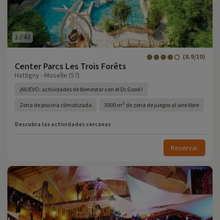
1
/
43
(8.9/10)
Center Parcs Les Trois Forêts
Hattigny - Moselle (57)
¡NUEVO: actividades de bienestar con el Dr.Good !
Zona de piscina climatizada
3000 m² de zona de juegos al aire libre
Descubra las actividades cercanas
Reservar