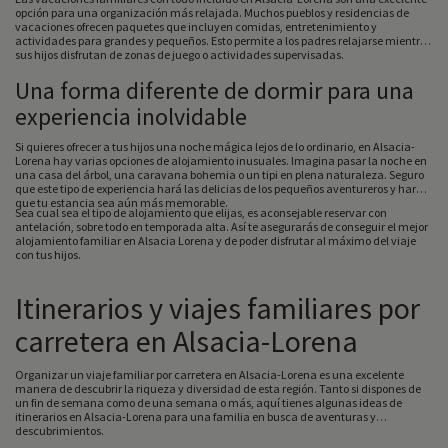
opción para una organización más relajada. Muchos pueblos y residencias de
vacaciones ofrecen paquetes que incluyen comidas, entretenimiento y
actividades para grandes y pequeños. Esto permite a los padres relajarse mientras
sus hijos disfrutan de zonas de juego o actividades supervisadas.
Una forma diferente de dormir para una
experiencia inolvidable
Si quieres ofrecer a tus hijos una noche mágica lejos de lo ordinario, en Alsacia-
Lorena hay varias opciones de alojamiento inusuales. Imagina pasar la noche en
una casa del árbol, una caravana bohemia o un tipi en plena naturaleza. Seguro
que este tipo de experiencia hará las delicias de los pequeños aventureros y hará
que tu estancia sea aún más memorable.
Sea cual sea el tipo de alojamiento que elijas, es aconsejable reservar con
antelación, sobre todo en temporada alta. Así te asegurarás de conseguir el mejor
alojamiento familiar en Alsacia Lorena y de poder disfrutar al máximo del viaje
con tus hijos.
Itinerarios y viajes familiares por
carretera en Alsacia-Lorena
Organizar un viaje familiar por carretera en Alsacia-Lorena es una excelente
manera de descubrir la riqueza y diversidad de esta región. Tanto si dispones de
un fin de semana como de una semana o más, aquí tienes algunas ideas de
itinerarios en Alsacia-Lorena para una familia en busca de aventuras y
descubrimientos.