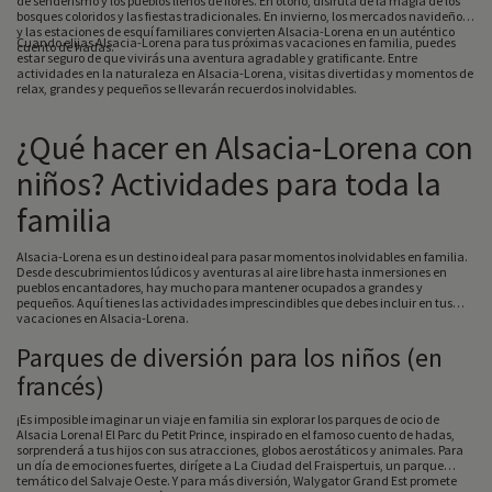
de senderismo y los pueblos llenos de flores. En otoño, disfruta de la magia de los
bosques coloridos y las fiestas tradicionales. En invierno, los mercados navideños
y las estaciones de esquí familiares convierten Alsacia-Lorena en un auténtico
Cuando elijas Alsacia-Lorena para tus próximas vacaciones en familia, puedes
cuento de hadas.
estar seguro de que vivirás una aventura agradable y gratificante. Entre
actividades en la naturaleza en Alsacia-Lorena, visitas divertidas y momentos de
relax, grandes y pequeños se llevarán recuerdos inolvidables.
¿Qué hacer en Alsacia-Lorena con
niños? Actividades para toda la
familia
Alsacia-Lorena es un destino ideal para pasar momentos inolvidables en familia.
Desde descubrimientos lúdicos y aventuras al aire libre hasta inmersiones en
pueblos encantadores, hay mucho para mantener ocupados a grandes y
pequeños. Aquí tienes las actividades imprescindibles que debes incluir en tus
vacaciones en Alsacia-Lorena.
Parques de diversión para los niños (en
francés)
¡Es imposible imaginar un viaje en familia sin explorar los parques de ocio de
Alsacia Lorena! El Parc du Petit Prince, inspirado en el famoso cuento de hadas,
sorprenderá a tus hijos con sus atracciones, globos aerostáticos y animales. Para
un día de emociones fuertes, dirígete a La Ciudad del Fraispertuis, un parque
temático del Salvaje Oeste. Y para más diversión, Walygator Grand Est promete