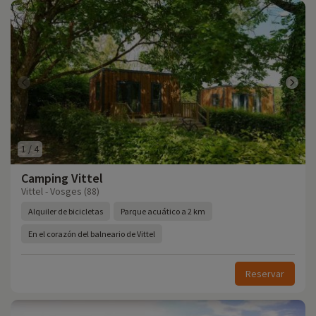
1
/
4
Camping Vittel
Vittel - Vosges (88)
Alquiler de bicicletas
Parque acuático a 2 km
En el corazón del balneario de Vittel
Reservar