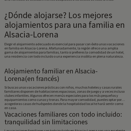
¿Dónde alojarse? Los mejores
alojamientos para una familia en
Alsacia-Lorena
Elegir el alojamiento adecuado es esencial para pasar con éxito unas vacaciones
en familia en Alsacia-Lorena. Afortunadamente, la región ofrece una amplia
gama de alojamientos para familias, tanto si prefieres la comodidad de un hotel,
una residencia con todo incluido o una experiencia insólita en plena naturaleza.
Alojamiento familiar en Alsacia-
Lorena(en francés)
Si buscas unas vacaciones prácticas con niños, muchos hoteles y casas rurales
familiares disponen de habitaciones espaciosas, zonas de juego y a veces incluso
clubes infantiles. Algunos ofrecen menús especiales para los más pequeños y
equipamientos como cunas y tronas. Para mayor comodidad, puedes optar por
acogedoras casas de huéspedes donde la hospitalidad local te hará sentir como
en casa.
Vacaciones familiares con todo incluido:
tranquilidad sin limitaciones
Las vacaciones familiares con todo incluido en Alsacia-Lorena son una excelente