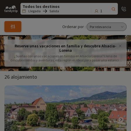
Family
trip
1
Llegada
Salida
Ordenar por :
Reserve unas vacaciones en familia y descubra Alsacia-
Lorena
¿Sueñas con unas vacaciones en familia en Alsacia Lorena? Llena de
descubrimientos y aventuras, esta región es ideal para pasar una estancia
inolvidable con tus hijos. Entre naturaleza y cultura, explora los pueblos que
visitar en Alsacia Lorena, como Riquewihr y Eguisheim, sumérgete en la
historia y diviértete en los numerosos parques de ocio de Alsacia Lorena,
26 alojamiento
como el Parque del Pequeño Príncipe o la Ciudad de Fraispertuis Para los
amantes de los animales, una escapada a un parque de animales de
Alsacia-Lorena, como el Parque de Sainte-Croix, sorprenderá a grandes y
pequeños Regálate una escapada a la naturaleza con excursiones
accesibles para los niños, paseos en bicicleta o momentos de relax junto a los
lagos Encuentra los mejores alojamientos familiares de Alsacia-Lorena,
desde hoteles adaptados a casas en los árboles o escapadas familiares con
todo incluido en Alsacia-Lorena Anímate a un viaje familiar por carretera
por Alsacia-Lorena Sigue nuestros itinerarios familiares de Alsacia-Lorena y
organiza unas vacaciones con recuerdos inolvidables