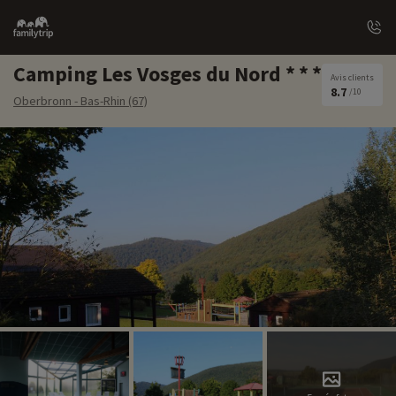
Family
trip
Camping Les Vosges du Nord
Avis clients
8.7
/10
Oberbronn - Bas-Rhin (67)