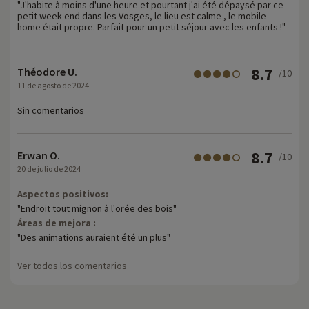
"J'habite à moins d'une heure et pourtant j'ai été dépaysé par ce
petit week-end dans les Vosges, le lieu est calme , le mobile-
home était propre. Parfait pour un petit séjour avec les enfants !"
8.7
Théodore U.
/10
11 de agosto de 2024
Sin comentarios
8.7
Erwan O.
/10
20 de julio de 2024
Aspectos positivos:
"Endroit tout mignon à l'orée des bois"
Áreas de mejora :
"Des animations auraient été un plus"
Ver todos los comentarios