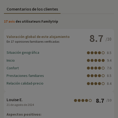
Comentarios de los clientes
17 avis
des utilisateurs Familytrip
8.7
Valoración global de este alojamiento
/10
En 17 opiniones familiares verificadas
Situación geográfica
8.5
Inicio
9.4
Confort
7.6
Prestaciones familiares
8.5
Relación calidad-precio
8.4
8.7
Louise E.
/10
21 de agosto de 2024
Aspectos positivos: