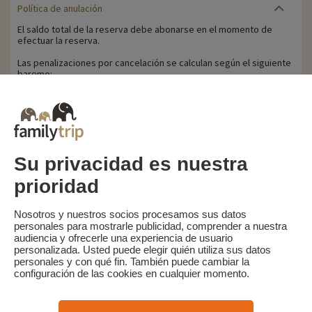
Política de anulación
El saldo total de la reserva debe abonarse en el momento de
efectuar la reserva.
Las penalizaciones por cancelación se calculan según el siguiente
baremo:
- 100% de penalización: reserva no reembolsable
Familytrip le recomienda contratar un seguro de anulación con su
socio AREAS Assurances. Suscribir en el momento de la reserva o
en las 24 horas siguientes a la reserva por teléfono.
Su privacidad es nuestra
prioridad
Familytrip
© 2026 Familytrip
¿Quiénes somos?
Condiciones generales y política de privacidad
Nosotros y nuestros socios procesamos sus datos
personales para mostrarle publicidad, comprender a nuestra
Lo que la prensa dice de nosotros
Socios
FAQ
Blog
Mapa del sitio
audiencia y ofrecerle una experiencia de usuario
personalizada. Usted puede elegir quién utiliza sus datos
personales y con qué fin. También puede cambiar la
Pago seguro
dirigido por Sooyoos
configuración de las cookies en cualquier momento.
Llámenos al