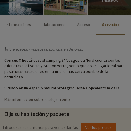
5 más fotos
Informaciónes
Habitaciones
Acceso
Servicios
🐩 S
e aceptan
mascotas, con coste adicional.
Con sus 8 hectáreas, el camping 3* Vosges du Nord cuenta con las
etiquetas Clef Verte y Station Verte, por lo que es un lugar ideal para
pasar unas vacaciones en familia lo más cerca posible de la
naturaleza.
Situado en un espacio natural protegido, este alojamiento le da la
bienvenida para unas vacaciones ecológicas. Se alojará en chalés
totalmente equipados con capacidad para 4 personas. Una piscina
Más información sobre el alojamiento
cubierta, juegos para niños, campos deportivos y un servicio de
reparto de pan le facilitarán su estancia.
Elija su habitación y paquete
Arraigada en la tradición alsaciana, la región de los Vosgos del Norte
está llena de placeres para todos los gustos: historia, deporte,
Introduzca sus criterios para ver las tarifas
Ver los precios