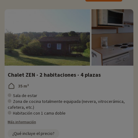
gastronomía, bienestar, cultura, sin olvidar sus excepcionales
paisajes.
Nuestra actividad favorita
♥i
- Natura Parc
: abierto del 04/04 al 31/10
' Situado a 1 hora de la residencia
' Accrobranche, tirolinas gigantes, lasergame forestal, tiro con arco
' Precios del recorrido de aventura (clásico) : Adultos: a partir de 24 euros,
niños de 7 a 11 años: a partir de 16 euros, niños de 3 a 6 años: a partir de 14
euros
Chalet ZEN - 2 habitaciones - 4 plazas
35 m²
Sala de estar
Zona de cocina totalmente equipada (nevera, vitrocerámica,
cafetera, etc.)
Habitación con 1 cama doble
Más información
¿Qué incluye el precio?