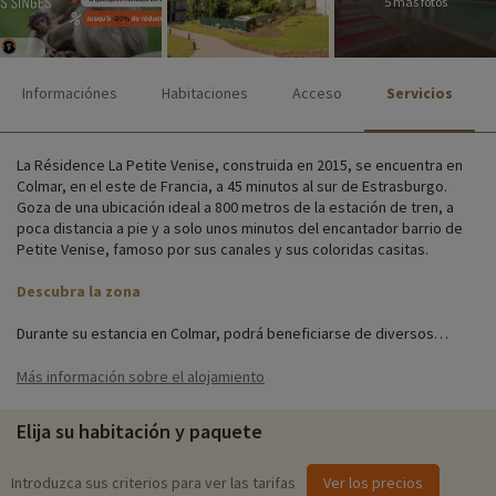
5 más fotos
Informaciónes
Habitaciones
Acceso
Servicios
La Résidence La Petite Venise, construida en 2015, se encuentra en
Colmar, en el este de Francia, a 45 minutos al sur de Estrasburgo.
Goza de una ubicación ideal a 800 metros de la estación de tren, a
poca distancia a pie y a solo unos minutos del encantador barrio de
Petite Venise, famoso por sus canales y sus coloridas casitas.
Descubra la zona
Durante su estancia en Colmar, podrá beneficiarse de diversos
servicios e instalaciones, como un aparcamiento cubierto, acceso Wi-
Fi, préstamo de kits para bebés y una lavandería. También hay una
Más información sobre el alojamiento
sala de desayunos con terraza.
Elija su habitación y paquete
Cada apartamento tiene capacidad para 5 personas y está
totalmente equipado con televisión, cocina y ducha o baño. Algunos
también tienen balcón o terraza. Para su comodidad, la ropa de cama,
Introduzca sus criterios para ver las tarifas
Ver los precios