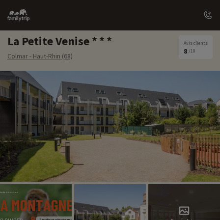
Family
trip
La Petite Venise
Avis clients
8
/10
Colmar - Haut-Rhin (68)