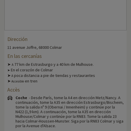
Dirección
11 avenue Joffre, 68000 Colmar
En las cercanías
➤
77 km de Estrasburgo y a 40 km de Mulhouse.
A
En el corazón de Colmar
➤
➤
poca distancia a pie de tiendas y restaurantes
A
➤
en tren
Accesible
Accès
Coche
- Desde París, tome la A4 en dirección Metz/Nancy. A
continuación, tome la A35 en dirección Estrasburgo/Bischeim,
tome la salida nº 9 (Obernai / Innenheim) y continúe por la
N422 (1,9 km). A continuación, tome la A35 en dirección
Mulhouse/Colmar y continúe por la RN83. Tome la salida 23
hacia Colmar-Houssen-Munster. Siga por la RN83 Colmar y siga
por la Avenue d'Alsace.