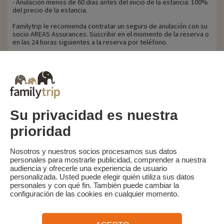
- Anulación menos de 60 días antes del inicio de la estancia: 100%
del precio de la estancia.
Familytrip le recomienda contratar un seguro de anulación con su
socio AREAS Assurances. Suscribir en el momento de la reserva o
en las 24 horas siguientes a la reserva por teléfono.
Para los clientes beneficiarios de la ayuda VACAF, en caso de
anulación, VACAF retirará su ayuda y se aplicarán las
penalizaciones por anulación anteriormente mencionadas sobre
el importe total de la estancia.
Su privacidad es nuestra
prioridad
Familytrip
© 2026 Familytrip
¿Quiénes somos?
Condiciones generales y política de privacidad
Nosotros y nuestros socios procesamos sus datos
personales para mostrarle publicidad, comprender a nuestra
Lo que la prensa dice de nosotros
Socios
FAQ
Blog
Mapa del sitio
audiencia y ofrecerle una experiencia de usuario
personalizada. Usted puede elegir quién utiliza sus datos
personales y con qué fin. También puede cambiar la
Pago seguro
dirigido por Sooyoos
configuración de las cookies en cualquier momento.
Llámenos al