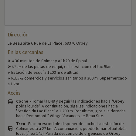
Dirección
Le Beau Site 6 Rue de La Place, 68370 Orbey
En las cercanías
➤
30 minutos de Colmar y a 1h20 de Épinal.
A
➤
de las pistas de esquí, en la estación del Lac Blanc
A 7 km
Estación de esquí a 1200 m de altitud
➤
comercios y servicios sanitarios a 300 m. Supermercado
➤ Todos los
a 1 km.
Accès
Coche
- Tomar la D48 y seguir las indicaciones hacia "Orbey
poids lourds". A continuación, siga las indicaciones hacia
"Station du Lac Blanc" a 1.200 m. Por último, gire a la derecha
hacia Remomont " Village Vacances Le Beau Site.
Tren
- Es imprescindible disponer de coche. La estación de
Colmar está a 27 km. A continuación, puede tomar el autobús
local (línea 145). Parada del centro de urgencias de Orbey