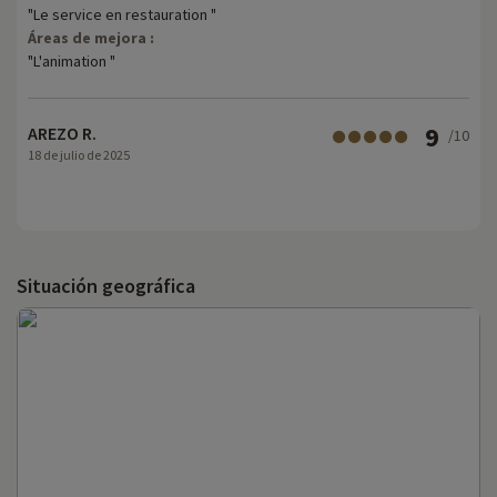
"Le service en restauration "
Áreas de mejora :
"L'animation "
9
AREZO R.
/10
18 de julio de 2025
Situación geográfica