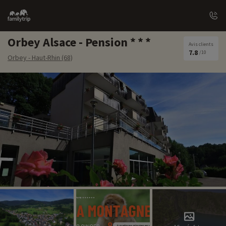
Family
trip
Orbey Alsace - Pension
Avis clients
7.8
/10
Orbey - Haut-Rhin (68)