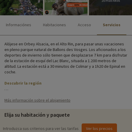
16 más fotos
Informaciónes
Habitaciones
Acceso
Servicios
Alójese en Orbey Alsacia, en el Alto Rin, para pasar unas vacaciones
en pleno parque natural de Ballons des Vosges. Los aficionados a los
deportes de invierno sólo tienen que desplazarse 7 km para disfrutar
de la estación de esquí del Lac Blanc, situada a 1.200 metros de
altitud. La estación está a 30 minutos de Colmar y a 1h20 de Epinal en
coche.
Descubrir la región
La villa le abre sus puertas en una gran propiedad privada con vistas
al pueblo de Orbey, entre montañas y viñedos. Alójese en una de las
Más información sobre el alojamiento
numerosas habitaciones de la residencia, todas comunicadas por
ascensores.
Elija su habitación y paquete
En el lugar, encontrará todos los servicios e instalaciones necesarios
para su estancia: un aparcamiento exterior, un restaurante, una
Introduzca sus criterios para ver las tarifas
Ver los precios