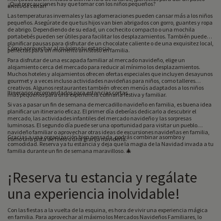
¿Qué precauciones hay que tomar con los niños pequeños?
antes de cenar!
Las temperaturas invernales y las aglomeraciones pueden cansar más a los niños
pequeños. Asegúrate de que tus hijos van bien abrigados con gorro, guantes y ropa
de abrigo. Dependiendo de su edad, un cochecito compacto o una mochila
portabebés pueden ser útiles para facilitar los desplazamientos. También puedes
planificar pausas para disfrutar de un chocolate caliente o de una exquisitez local,
Cómo aprovechar al máximo tu estancia
perfectas para un momento amistoso en familia.
Para disfrutar de una escapada familiar al mercado navideño, elige un
alojamiento cerca del mercado para reducir al mínimo los desplazamientos.
Muchos hoteles y alojamientos ofrecen ofertas especiales que incluyen desayunos
gourmet y a veces incluso actividades navideñas para niños, como talleres
creativos. Algunos restaurantes también ofrecen menús adaptados a los niños
Itinerarios recomendados para estancias cortas
más pequeños para una experiencia culinaria festiva y familiar.
Si vas a pasar un fin de semana de mercadillo navideño en familia, es buena idea
planificar un itinerario eficaz. El primer día deberías dedicarlo a descubrir el
mercado, las actividades infantiles del mercado navideño y las sorpresas
luminosas. El segundo día puede ser una oportunidad para visitar un pueblo
navideño familiar o aprovechar otras ideas de excursiones navideñas en familia,
Gracias a una organización bien pensada, podrás combinar asombro y
como una pista de hielo o una granja navideña.
comodidad. Reserva ya tu estancia y deja que la magia de la Navidad invada a tu
familia durante un fin de semana maravilloso. 🎄
¡Reserva tu estancia y regálate
una experiencia inolvidable!
Con las fiestas a la vuelta de la esquina, es hora de vivir una experiencia mágica
en familia. Para aprovechar al máximo los Mercados Navideños Familiares, lo