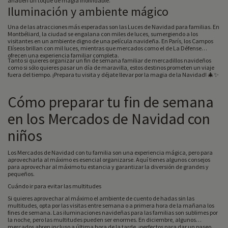
añaden un toque de magia inolvidable.
Iluminación y ambiente mágico
Una de las atracciones más esperadas son las Luces de Navidad para familias. En
Montbéliard, la ciudad se engalana con miles de luces, sumergiendo a los
visitantes en un ambiente digno de una película navideña. En París, los Campos
Elíseos brillan con mil luces, mientras que mercados como el de La Défense
ofrecen una experiencia familiar completa.
Tanto si quieres organizar un fin de semana familiar de mercadillos navideños
como si sólo quieres pasar un día de maravilla, estos destinos prometen un viaje
fuera del tiempo. ¡Prepara tu visita y déjate llevar por la magia de la Navidad! 🎄✨
Cómo preparar tu fin de semana
en los Mercados de Navidad con
niños
Los Mercados de Navidad con tu familia son una experiencia mágica, pero para
aprovecharla al máximo es esencial organizarse. Aquí tienes algunos consejos
para aprovechar al máximo tu estancia y garantizar la diversión de grandes y
pequeños.
Cuándo ir para evitar las multitudes
Si quieres aprovechar al máximo el ambiente de cuento de hadas sin las
multitudes, opta por las visitas entre semana o a primera hora de la mañana los
fines de semana. Las iluminaciones navideñas para las familias son sublimes por
la noche, pero las multitudes pueden ser enormes. En diciembre, algunos
mercados abren incluso a última hora de la tarde, ¡perfectos para dar un paseo