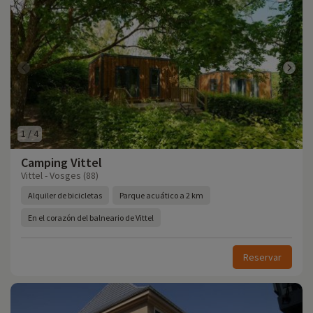
1
/
4
Camping Vittel
Vittel - Vosges (88)
Alquiler de bicicletas
Parque acuático a 2 km
En el corazón del balneario de Vittel
Reservar