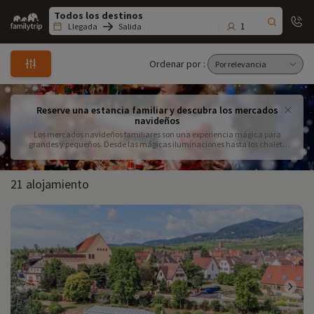
Family
trip
1
Llegada
Salida
Ordenar por :
Reserve una estancia familiar y descubra los mercados
navideños
Los mercados navideños familiares son una experiencia mágica para
grandes y pequeños. Desde las mágicas iluminaciones hasta los chalets
gastronómicos y la animación infantil de los mercados navideños, cada
visita es una inmersión en el espíritu festivo. Para aprovechar al máximo la
temporada, hemos seleccionado los mejores mercados navideños de
21 alojamiento
Francia, perfectos para un fin de semana de mercado navideño en familia.
De Estrasburgo a Colmar, pasando por Lyon, estos destinos ofrecen pueblos
navideños familiares donde reina el ambiente festivo. En el programa:
degustaciones, encuentros con Papá Noel y actividades navideñas para los
niños. Para disfrutar en familia de los mercados navideños, consulta
nuestros consejos prácticos sobre alojamiento, itinerarios y las mejores
horas para evitar las aglomeraciones. Regálate un interludio encantado y
crea recuerdos inolvidables con tus hijos explorando nuestras ideas de
excursiones navideñas en familia y las iluminaciones navideñas más
bonitas para familias.