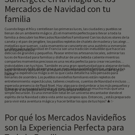
Mercados de Navidad con tu
familia
Cuando llega el frío y centellean las primeras luces, las ciudades y pueblos se
llenan de un ambiente mágico. ¡Es el momento perfecto para llevar a toda la
familia a descubrir los Mercados Navideños Familiares! Con los dulces olores de la
canela y el pan de jengibre, los pasillos repletos de chalets de madera y las alegres
melodías que suenan, cada momento se convierte en una auténtica inmersión
Los Mercados de Navidad en Francia son una tradición ineludible que hace las
en el espíritu festivo.
delicias de grandes y pequeños. Pasear entre los artesanos locales, admirar las
luces de Navidad para familias y disfrutar de una bebida caliente mientras
compartes momentos preciosos es una receta perfecta para crear recuerdos
inolvidables con tus hijos. También es una gran oportunidad para alejarse de todo,
Cuando te vas de fin de semana a un mercado navideño familiar, regalas a tus
bajar el ritmo y aprovechar al máximo este momento mágico antes de la gran
hijos una experiencia mágica en la que cada detalle ha sido pensado para
noche.
llenarles de asombro. Los pueblos navideños familiares están repletos de
entretenimiento: espectáculos, talleres creativos, cuentos de Navidad e incluso la
esperada presencia de Papá Noel. Hay algo para deslumbrar a los más pequeños y
Preparar una escapada familiar al mercado navideño es mucho más que una
sumergir a los adultos en la magia de su propia infancia.
simple excursión. Es una inmersión total en un universo encantador donde el
espíritu de la Navidad cobra vida ante sus propios ojos. Entonces, ¿estás preparado
para vivir esta aventura mágica y hacer brillar los ojos de tus hijos? 🎄✨
Por qué los Mercados Navideños
son la Experiencia Perfecta para