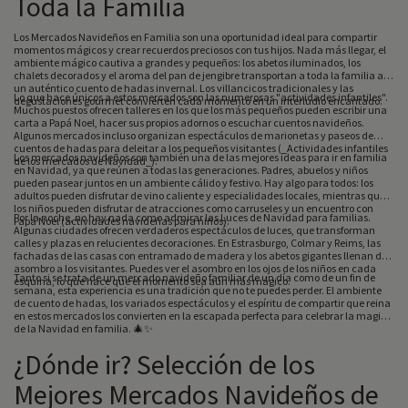
Toda la Familia
Los Mercados Navideños en Familia son una oportunidad ideal para compartir
momentos mágicos y crear recuerdos preciosos con tus hijos. Nada más llegar, el
ambiente mágico cautiva a grandes y pequeños: los abetos iluminados, los
chalets decorados y el aroma del pan de jengibre transportan a toda la familia a
un auténtico cuento de hadas invernal. Los villancicos tradicionales y las
Lo que hace únicos a estos mercados son las numerosas "actividades infantiles".
degustaciones gourmet convierten cada momento en un interludio encantado.
Muchos puestos ofrecen talleres en los que los más pequeños pueden escribir una
carta a Papá Noel, hacer sus propios adornos o escuchar cuentos navideños.
Algunos mercados incluso organizan espectáculos de marionetas y paseos de
cuentos de hadas para deleitar a los pequeños visitantes (_Actividades infantiles
Los mercados navideños son también una de las mejores ideas para ir en familia
de los mercados de Navidad_).
en Navidad, ya que reúnen a todas las generaciones. Padres, abuelos y niños
pueden pasear juntos en un ambiente cálido y festivo. Hay algo para todos: los
adultos pueden disfrutar de vino caliente y especialidades locales, mientras que
los niños pueden disfrutar de atracciones como carruseles y un encuentro con
Por la noche, no hay nada como admirar las Luces de Navidad para familias.
Papá Noel (actividades navideñas para niños).
Algunas ciudades ofrecen verdaderos espectáculos de luces, que transforman
calles y plazas en relucientes decoraciones. En Estrasburgo, Colmar y Reims, las
fachadas de las casas con entramado de madera y los abetos gigantes llenan de
asombro a los visitantes. Puedes ver el asombro en los ojos de los niños en cada
Tanto si se trata de un mercado navideño familiar de un día como de un fin de
esquina, lo que hace que el momento sea aún más mágico.
semana, esta experiencia es una tradición que no te puedes perder. El ambiente
de cuento de hadas, los variados espectáculos y el espíritu de compartir que reina
en estos mercados los convierten en la escapada perfecta para celebrar la magia
de la Navidad en familia. 🎄✨
¿Dónde ir? Selección de los
Mejores Mercados Navideños de