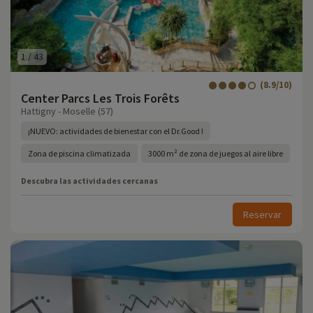
1
/
43
(8.9/10)
Center Parcs Les Trois Forêts
Hattigny - Moselle (57)
¡NUEVO: actividades de bienestar con el Dr.Good !
Zona de piscina climatizada
3000 m² de zona de juegos al aire libre
Descubra las actividades cercanas
Reservar