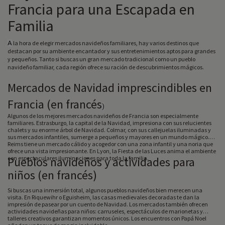
Francia para una Escapada en
Familia
A
la hora de elegir mercados navideños familiares, hay varios destinos que
destacan por su ambiente encantador y sus entretenimientos aptos para grandes
y pequeños. Tanto si buscas un gran mercado tradicional como un pueblo
navideño familiar, cada región ofrece su ración de descubrimientos mágicos.
Mercados de Navidad imprescindibles en
Francia (en francés
)
Algunos de los mejores mercados navideños de Francia son especialmente
familiares. Estrasburgo, la capital de la Navidad, impresiona con sus relucientes
chalets y su enorme árbol de Navidad. Colmar, con sus callejuelas iluminadas y
sus mercados infantiles, sumerge a pequeños y mayores en un mundo mágico.
Reims tiene un mercado cálido y acogedor con una zona infantil y una noria que
ofrece una vista impresionante. En Lyon, la Fiesta de las Luces anima el ambiente
con espectaculares iluminaciones para toda la familia.
Pueblos navideños y actividades para
niños (en francés)
Si buscas una inmersión total, algunos pueblos navideños bien merecen una
visita. En Riquewihr o Eguisheim, las casas medievales decoradas te dan la
impresión de pasear por un cuento de Navidad. Los mercados también ofrecen
actividades navideñas para niños: carruseles, espectáculos de marionetas y
talleres creativos garantizan momentos únicos. Los encuentros con Papá Noel