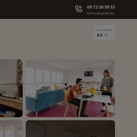
09 72 26 99 33
llamada gratuita
Avis clients
8.3
/10