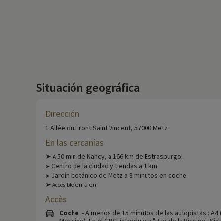
Situación geográfica
Dirección
1 Allée du Front Saint Vincent, 57000 Metz
En las cercanías
➤
50 min de Nancy, a 166 km de Estrasburgo.
A
Centro de la ciudad y tiendas a 1 km
➤
Jardín botánico de Metz a 8 minutos en coche
➤
➤
en tren
Accesible
Accès
Coche
- A menos de 15 minutos de las autopistas : A4 (
Messine). En el GPS, introduzca "Rue de la Piscine". Sig