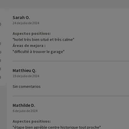
Sarah O.
24 de julio de 2024
0
Aspectos positivos:
"hotel très bien situé et très calme"
8
Áreas de mejora :
"difficulté à trouver le garage"
9
3
3
Matthieu Q.
19 de julio de 2024
3
Sin comentarios
Mathilde D.
6 de julio de 2024
Aspectos positivos:
"étape bien agréble centre historique tout proche"