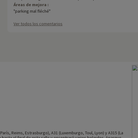
Áreas de mejora :
"parking mal fléché"
Ver todos los comentarios
París, Reims, Estrasburgo), A31 (Luxemburgo, Toul, Lyon) y A315 (La
a hasta el final de esta calle y encontrará varios bolardos. Aparque