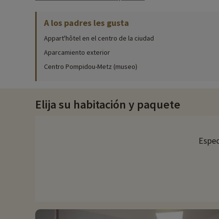
A los padres les gusta
Nuestras actividades favoritas
♥i
- Haras du Mille - Ce
' Situado a 150 km de la residencia
Appart'hôtel en el centro de la ciudad
' Pony club para todos los niveles
Aparcamiento exterior
' A partir de 4 años
Centro Pompidou-Metz (museo)
Elija su habitación y paquete
Espec