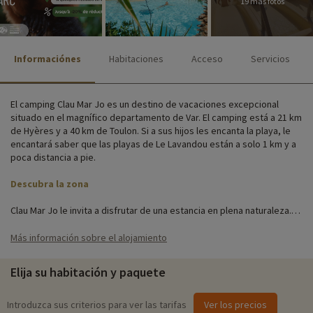
19 más fotos
Informaciónes
Habitaciones
Acceso
Servicios
El camping Clau Mar Jo es un destino de vacaciones excepcional
situado en el magnífico departamento de Var. El camping está a 21 km
de Hyères y a 40 km de Toulon. Si a sus hijos les encanta la playa, le
encantará saber que las playas de Le Lavandou están a solo 1 km y a
poca distancia a pie.
Descubra la zona
Clau Mar Jo le invita a disfrutar de una estancia en plena naturaleza.
Sus exuberantes jardines le garantizan un ambiente tranquilo y un
cambio total de aires, ¡a menos de 10 minutos en coche del centro de
Más información sobre el alojamiento
Bormes-les-Mimosas! Las encantadoras casitas con tejados de tejas
rosas, las antiguas murallas y las calles adornadas con flores son una
Elija su habitación y paquete
auténtica delicia.
Todo está pensado para facilitar al máximo las vacaciones en familia.
Introduzca sus criterios para ver las tarifas
Ver los precios