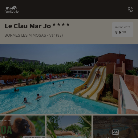
Family
trip
Le Clau Mar Jo
Avis clients
8.6
/10
BORMES LES MIMOSAS - Var (83)