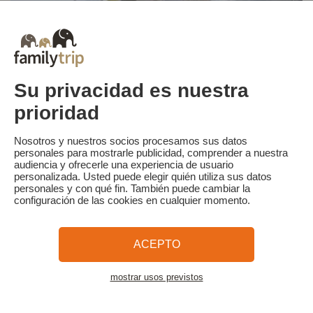
Water Glisse Passion Les Issambres
Su privacidad es nuestra
35 km del alojamiento
prioridad
Ski nautique, wakeboard, baby-ski, bouées tractées, bateaux
sans permis, pédalo… sur le dynamique port des Issambres! De
quoi faire le bonheur des plus petits comme des plus grands.
Nosotros y nuestros socios procesamos sus datos
personales para mostrarle publicidad, comprender a nuestra
Réservez avec votre hébergement !
audiencia y ofrecerle una experiencia de usuario
personalizada. Usted puede elegir quién utiliza sus datos
personales y con qué fin. También puede cambiar la
configuración de las cookies en cualquier momento.
ACEPTO
mostrar usos previstos
Water Glisse Passion Pampelonne
Ver el alojamiento
27 km del alojamiento