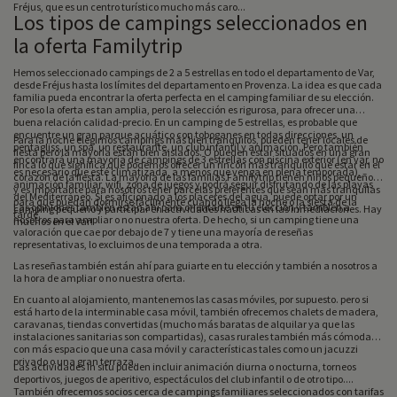
Fréjus, que es un centro turístico mucho más caro...
Los tipos de campings seleccionados en
la oferta Familytrip
Hemos seleccionado campings de 2 a 5 estrellas en todo el departamento de Var,
desde Fréjus hasta los límites del departamento en Provenza. La idea es que cada
familia pueda encontrar la oferta perfecta en el camping familiar de su elección.
Por eso la oferta es tan amplia, pero la selección es rigurosa, para ofrecer una
buena relación calidad-precio. En un camping de 5 estrellas, es probable que
encuentre un gran parque acuático con toboganes en todas direcciones, un
Para la noche elegimos campings más bien tranquilos, pueden tener locales de
pentagliss, un spa, un restaurante, un club infantil y animación. Pero también
fiesta pero la mayoría están bien aislados. O pueden estar situados en una gran
encontrará una mayoría de campings de 3 estrellas con piscina exterior (en var, no
finca lo que significa que podemos ofrecer un rincón más tranquilo que estar en el
es necesario que esté climatizada, a menos que venga en plena temporada),
corazón de la fiesta. La mayoría de las familias Familytrip tienen niños pequeños
animación familiar, wifi, zona de juegos y podrá seguir disfrutando de las playas
y es importante para nosotros tener parcelas preferentes que sean más tranquilas
del Mediterráneo. Si es aficionado a los placeres del agua, puede optar por un
para que puedan dormirse fácilmente cuando llega la noche o la siesta de la
Las opiniones también están ahí para orientarte en tu elección y también a
camping pequeño y participar en actividades náuticas en las inmediaciones. Hay
tarde.
nosotros para ampliar o no nuestra oferta. De hecho, si un camping tiene una
muchos en el Var!
valoración que cae por debajo de 7 y tiene una mayoría de reseñas
representativas, lo excluimos de una temporada a otra.
Las reseñas también están ahí para guiarte en tu elección y también a nosotros a
la hora de ampliar o no nuestra oferta.
En cuanto al alojamiento, mantenemos las casas móviles, por supuesto. pero si
está harto de la interminable casa móvil, también ofrecemos chalets de madera,
caravanas, tiendas convertidas (mucho más baratas de alquilar ya que las
instalaciones sanitarias son compartidas), casas rurales también más cómodas
con más espacio que una casa móvil y características tales como un jacuzzi
privado o una gran terraza.
Las actividades in situ pueden incluir animación diurna o nocturna, torneos
deportivos, juegos de aperitivo, espectáculos del club infantil o de otro tipo....
También ofrecemos socios cerca de campings familiares seleccionados con tarifas