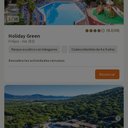
1
/
36
(8.3/10)
Holiday Green
Fréjus - Var (83)
Parque acuático con toboganes
Clubes infantiles de 4 a 9 años
Descubra las actividades cercanas
Reservar