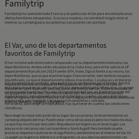
Familytrip
Familytrip ha rastreado toda Francia y en particular el Var para encontrarle unas
ofertas familiares estupendas. Gracias a nosotros, no cometerá ningún error al
reservar su camping para sus próximas vacaciones con sus hijos
.
El Var, uno de los departamentos
favoritos de Familytrip
El Var no tiene suficiente lustre comparado con su departamento hermano, los
Alpes Marítimos. Ambos están situados en la Costa Azul, pero el Var solo es el 14º
departamento francés (en 2013 Fuente: EFH, Insee, Dgcis) frente a su vecino, los
Alpes Marítimos, que ocupa el primer lugar. Francamente, este desfase nos parece
injustificado, ya que el departamento rebosa maravillas. Las playas y el litoral le
Aún no estamos en los Alpes, pero podrá hacer senderismo por el interior. Tendrá
resultarán familiares (la playa de Pampelonne en Saint-Tropez o la cala de
más espacio que en la costa y encontrará abrevaderos para refrescarse, ya que en
Maubois en Saint Raphaël), pero las zonas del interior del Var, hasta la entrada de
verano puede hacer mucho calor. El lago de Sainte Croix, en el extremo norte del
las gargantas del Verdon, son menos conocidas. Allí se encuentra el parque
departamento, está alimentado por el río Verdon y cuenta con una gran playa
natural regional de Sainte Baume, así como algunos de los pueblos más bonitos de
urbanizada, pero también con playas más pequeñas y salvajes.
Francia: Seillans, Cotignac y Bargème.
Por lo tanto, para elegir la mejor playa, hay que tener en cuenta las condiciones
climáticas.
Para elegir la mejor ubicación de su lugar de vacaciones, le recomendamos un
camping alejado del mar. Puede estar cerca de las playas pero no ir todos los días,
ya que hay mucho por descubrir. Roquebune sur Argens es un buen lugar. Las
playas más cercanas son Les Issambres y Saint Aygulf. Pero también puede
practicar deportes náuticos en el lago Perrin y senderismo en el interior de Var. En
Le puget sur Argens la diferencia es flagrante, ya que esta localidad limita con