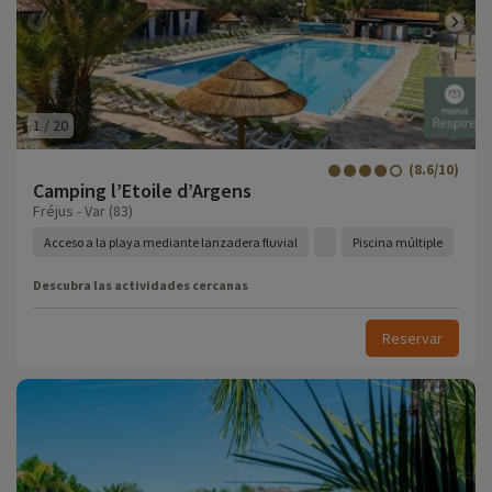
1
/
20
(8.6/10)
Camping l’Etoile d’Argens
Fréjus - Var (83)
Acceso a la playa mediante lanzadera fluvial
Piscina múltiple
Descubra las actividades cercanas
Reservar