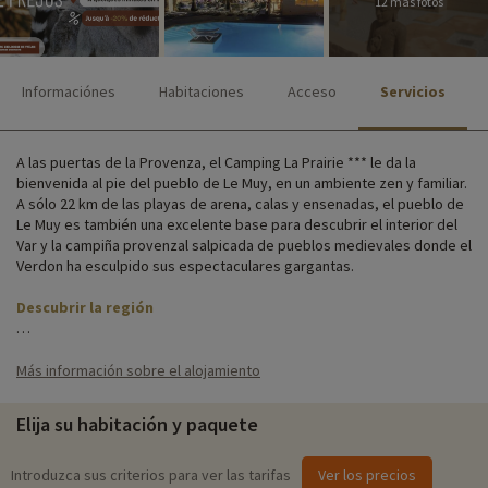
12 más fotos
Informaciónes
Habitaciones
Acceso
Servicios
A las puertas de la Provenza, el Camping La Prairie *** le da la
bienvenida al pie del pueblo de Le Muy, en un ambiente zen y familiar.
A sólo 22 km de las playas de arena, calas y ensenadas, el pueblo de
Le Muy es también una excelente base para descubrir el interior del
Var y la campiña provenzal salpicada de pueblos medievales donde el
Verdon ha esculpido sus espectaculares gargantas.
Descubrir la región
Todo está pensado para que no le falte de nada. El camping dispone
de un restaurante/cafetería/bar, un magnífico parque acuático, una
Más información sobre el alojamiento
zona de juegos, un aparcamiento, animaciones para todas las edades
y acceso Wi-Fi.
Elija su habitación y paquete
Te alojarás en uno de los mobil-homes del camping, cada uno con su
propio nombre: el Colorado Loisir, el Texas Loisir, el Arkansas Classic...
Introduzca sus criterios para ver las tarifas
Ver los precios