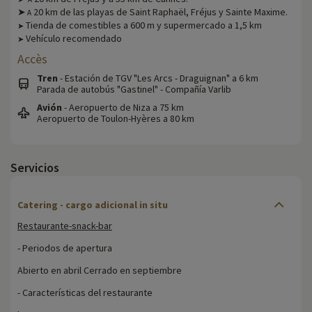
➤
20 km de las playas de Saint Raphaël, Fréjus y Sainte Maxime.
A
Tienda de comestibles a 600 m y supermercado a 1,5 km
➤
Vehículo recomendado
➤
Accès
Tren
- Estación de TGV "Les Arcs - Draguignan" a 6 km
Parada de autobús "Gastinel" - Compañía Varlib
Avión
- Aeropuerto de Niza a 75 km
Aeropuerto de Toulon-Hyères a 80 km
Servicios
Catering - cargo adicional in situ
Restaurante-snack-bar
- Periodos de apertura
Abierto en abril Cerrado en septiembre
- Características del restaurante