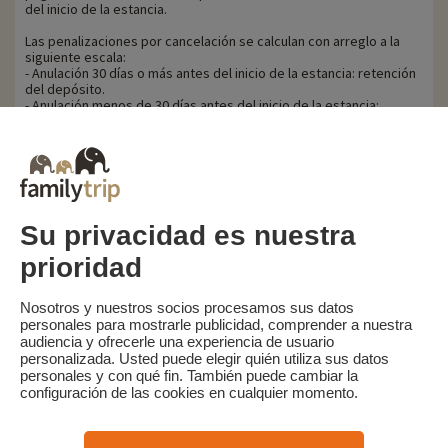
del inicio de la estancia.
Las penalizaciones por cancelación se calculan con arreglo a la
siguiente escala:
- Anulación 30 días o más antes del inicio de la estancia: retención
del depósito.
- Anulación menos de 30 días antes del inicio de la estancia:
retención del 100% del precio de la estancia.
Familytrip le recomienda contratar un seguro de anulación con su
socio AREAS Assurances. Contrátelo en el momento de la reserva
o en las 24 horas siguientes por teléfono.
Su privacidad es nuestra
prioridad
Familytrip
© 2026 Familytrip
¿Quiénes somos?
Condiciones generales y política de privacidad
Nosotros y nuestros socios procesamos sus datos
personales para mostrarle publicidad, comprender a nuestra
Lo que la prensa dice de nosotros
Socios
FAQ
Blog
Mapa del sitio
audiencia y ofrecerle una experiencia de usuario
personalizada. Usted puede elegir quién utiliza sus datos
personales y con qué fin. También puede cambiar la
Pago seguro
dirigido por Sooyoos
configuración de las cookies en cualquier momento.
Llámenos al