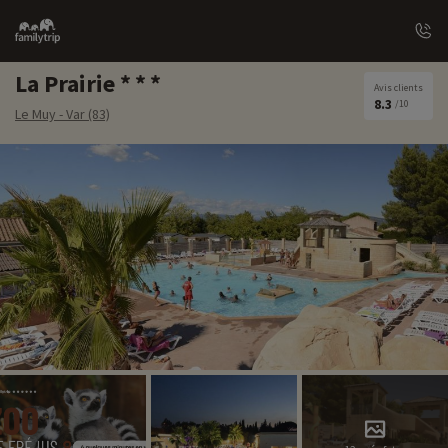
Family
trip
La Prairie
Avis clients
8.3
/10
Le Muy - Var (83)