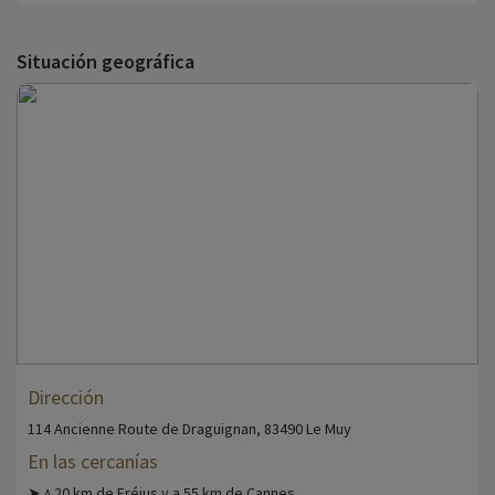
Situación geográfica
Dirección
114 Ancienne Route de Draguignan, 83490 Le Muy
En las cercanías
➤
20 km de Fréjus y a 55 km de Cannes.
A