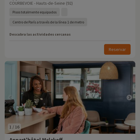
COURBEVOIE - Hauts-de-Seine (92)
Pisos totalmente equipados
Centro de París a través de la línea 1 de metro
Descubra las actividades cercanas
Reservar
1
/
16
Appart'hôtel Malakoff