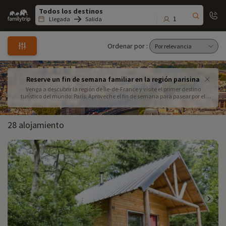
Family
trip
1
Llegada
Salida
Ordenar por :
Reserve un fin de semana familiar en la región parisina
Venga a descubrir la región de Île-de-France y visite el primer destino
turístico del mundo: París. Aproveche el fin de semana para pasear por el
barrio artístico más famoso de la capital, Montmartre, sin olvidar la Torre
Eiffel y Notre Dame de París.
28 alojamiento