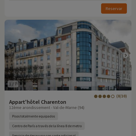
Reservar
1
/
7
(8/10)
Appart'hôtel Charenton
12ème arondissement - Val-de-Marne (94)
Pisos totalmente equipados
Centro de París a través de la línea 8 de metro
Servicio de desayuno con coste adicional