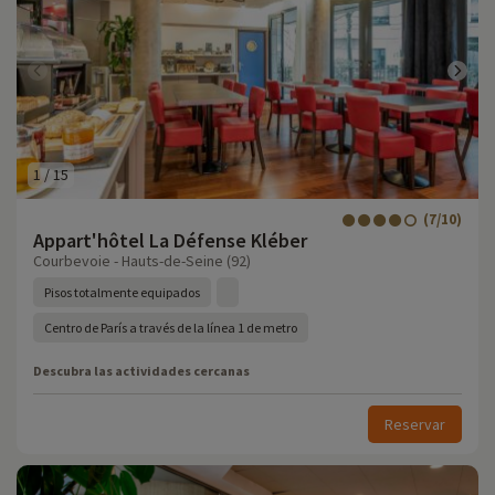
1
/
15
(7/10)
Appart'hôtel La Défense Kléber
Courbevoie - Hauts-de-Seine (92)
Pisos totalmente equipados
Centro de París a través de la línea 1 de metro
Descubra las actividades cercanas
Reservar