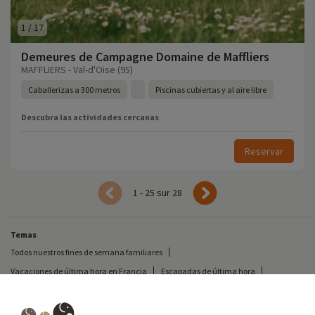
1
/
17
Demeures de Campagne Domaine de Maffliers
MAFFLIERS - Val-d'Oise (95)
Caballerizas a 300 metros
Piscinas cubiertas y al aire libre
Descubra las actividades cercanas
Reservar
1 - 25 sur 28
Temas
Todos nuestros fines de semana familiares
Vacaciones de última hora en Francia
Escapadas de última hora
Todas nuestras vacaciones familiares en Francia
Escapada insólita
Vacaciones en camping en Francia