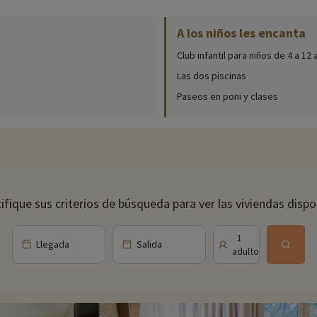
A los niños les encanta
nibles in situ (fechas de apertura, edades de los clubes, contenido de lo
Club infantil para niños de 4 a 12
en el centro del parque y la piscina cubierta, de la que puede disfrutar todo e
 sea cual sea la estación.
Las dos piscinas
Paseos en poni y clases
omo una pista de petanca, una pista de bádminton y un parque infantil dond
 talleres de naturaleza y manualidades, grandes juegos en el parque... Sus 
.
s de yoga que se celebran todos los domingos por la mañana. O pruebe un 
aire puro que un paseo en bicicleta por el Domaine de Maffliers! Diríjase a 
ifique sus criterios de búsqueda para ver las viviendas dispo
ina local en un marco excepcional. La Table d'Augustine, restaurante gastr
Llegada
Salida
1
situadas al borde del bosque de Montmorency, en un entorno majestuoso y r