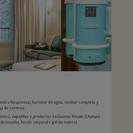
s aventuras de Astérix y Obélix. Descubra el Mer de Sable, otro
iado actividades, se pueden reservar con descuento
etera Nespresso, hervidor de agua, minibar completo y
a de cortesía
ornoz, zapatillas y productos exclusivos Rituals (champú
dicionador, loción corporal + gel de manos)