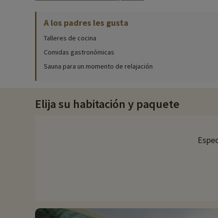
Actividades familiares in situ
A los padres les gusta
Para obtener información detallada sobre las actividades dispo
Talleres de cocina
Hay varias zonas de baño en el recinto: la piscina al aire libre 
Comidas gastronómicas
nadar. Ambas piscinas están climatizadas para su comodidad,
Sauna para un momento de relajación
La finca ofrece diversas actividades para usted y sus hijos, c
en el club. Los animadores han elaborado un programa a medida:
semana y de sábado a domingo en jornadas llenas de diversión
Elija su habitación y paquete
¿Busca algo más relajante? No dude en apuntarse a las sesione
vibraciones de cuencos y gongs... ¡Qué mejor manera de respirar 
medio día.
Espec
El restaurante
En la finca hay dos restaurantes: La Brasserie du Château: coc
en el corazón del Château de Maffliers.
Descubrir la región y las actividades en familia
El Domaine de Maffliers dispone de sus propias caballerizas, 