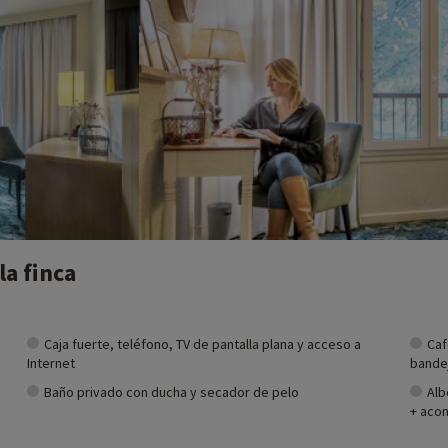
 los acicalan.
 Astérix, un parque temático con atracciones y espectáculos inspirados en la
os en los desiertos y el Oeste americano.
ares cerca de nuestros alojamientos: zoo, acuario, etc. Si ya hemos negoc
o, ¡y puede descubrirlas
haciendo clic aquí!
la finca
Caja fuerte, teléfono, TV de pantalla plana y acceso a
Caf
Internet
bandej
Baño privado con ducha y secador de pelo
Alb
+ acon