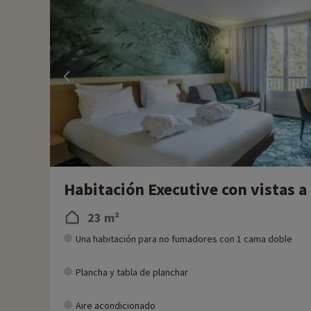
equitación a caballo o en poni, y cuide de los caballos mientras
Para toda la familia, a una hora en coche se encuentra el Parc
parque temático, ideal para los niños, con decorados inspirad
En Familytrip descubrimos cada año nuevas actividades famili
directamente en línea después de haber elegido su alojamient
Para más información
- Se aceptan mascotas, con coste adicional
- Personas con movilidad reducida, deben ir acompañadas
- Etiqueta Llave Verde
Habitación Executive con vistas a 
23 m²
Una habitación para no fumadores con 1 cama doble
Plancha y tabla de planchar
Aire acondicionado