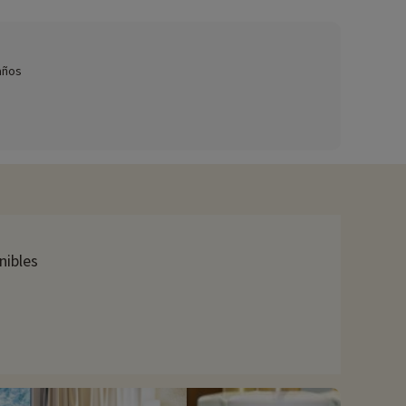
s paquetes para bebés, etc.),
haga clic aquí.
 años
l año. La piscina cubierta incluye una sauna y un pasillo para
e los niños pueden divertirse con los amigos que han conocido
hijos, de 4 a 12 años, serán recibidos todos los fines de
baño de sonido meditativo para relajarse con las relajantes
la recepción para alquilar bicicletas eléctricas para un día o
nibles
onómico que ofrece una cocina refinada en un marco privilegiado
elajante de 35 hectáreas. Descubra los placeres de la