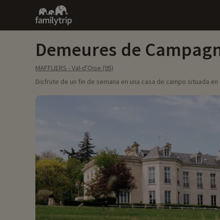
Family
trip
Demeures de Campagne
MAFFLIERS - Val-d'Oise (95)
Disfrute de un fin de semana en una casa de campo situada en 