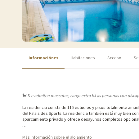
Informaciónes
Habitaciones
Acceso
Se
🐩 S
e admiten
mascotas, cargo extra
♿
Las personas
con disca
La residencia consta de 115 estudios y pisos totalmente amue
del Palais des Sports. La residencia también está muy bien com
aparcamiento privado y ofrece desayunos completos opcional
Más información sobre el alojamiento
Nuestras actividades favoritas
♥i