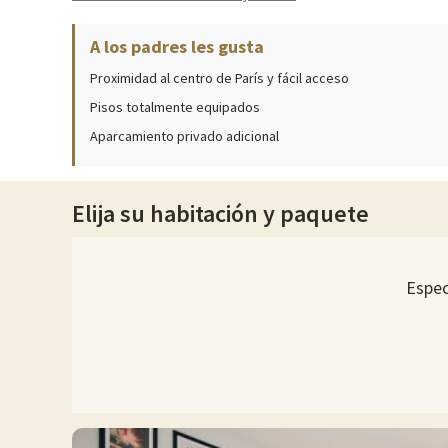
- Parque Zoológico de París:
A los padres les gusta
' Situado a menos de 1 hora de la residencia
' Zoológico de 14 hectáreas, 2000 animales por descubrir
Proximidad al centro de París y fácil acceso
' Precios: Adultos: a partir de 23 euros, con descuento: a partir de 17 e
Pisos totalmente equipados
' Entrada gratuita para niños menores de 3 años
Aparcamiento privado adicional
Elija su habitación y paquete
Espec