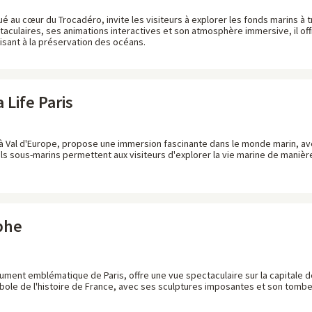
tué au cœur du Trocadéro, invite les visiteurs à explorer les fonds marins 
taculaires, ses animations interactives et son atmosphère immersive, il off
ilisant à la préservation des océans.
Life Paris
ué à Val d'Europe, propose une immersion fascinante dans le monde marin, a
s sous-marins permettent aux visiteurs d'explorer la vie marine de manière 
phe
ument emblématique de Paris, offre une vue spectaculaire sur la capitale d
mbole de l'histoire de France, avec ses sculptures imposantes et son tomb