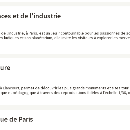
nces et de l'industrie
 de l'Industrie, à Paris, est un lieu incontournable pour les passionnés de 
rs ludiques et son planétarium, elle invite les visiteurs à explorer les merv
ture
é à Élancourt, permet de découvrir les plus grands monuments et sites tour
ue et pédagogique à travers des reproductions fidèles à l'échelle 1/30, of
ue de Paris