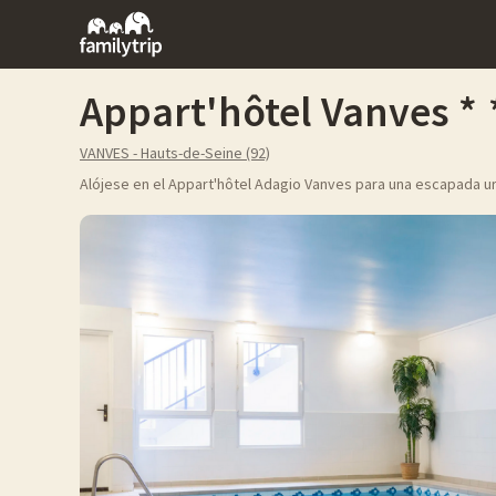
Family
trip
Appart'hôtel Vanves
VANVES - Hauts-de-Seine (92)
Alójese en el Appart'hôtel Adagio Vanves para una escapada urb