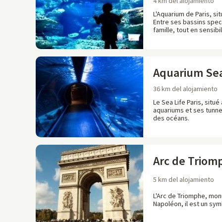
4 km del alojamiento
L'Aquarium de Paris, si
Entre ses bassins spec
famille, tout en sensib
Aquarium Sea 
36 km del alojamiento
Le Sea Life Paris, sit
aquariums et ses tunnel
des océans.
Arc de Triom
5 km del alojamiento
L'Arc de Triomphe, mon
Napoléon, il est un sy