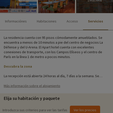
1 más fotos
Informaciónes
Habitaciones
Acceso
Servicios
La residencia cuenta con 95 pisos cómodamente amueblados. Se
encuentra a menos de 10 minutos a pie del centro de negocios La
Défense y del U-Arena. El Apart hotel cuenta con excelentes
conexiones de transporte, con los Campos Elíseos y el centro de
París en la línea 1 de metro a pocos minutos.
Descubra la zona
La recepción está abierta 24 horas al día, 7 días a la semana. Se
puede elegir entre estudios para 2 personas y apartamentos de 2
habitaciones para 4 personas, amueblados con cocinas totalmente
Más información sobre el alojamiento
equipadas.
Elija su habitación y paquete
El establecimiento es ideal tanto para viajes de negocios como para
fines de semana en familia, con Wi-Fi gratuito disponible en la
recepción y en los alojamientos.
Introduzca sus criterios para ver las tarifas
Ver los precios