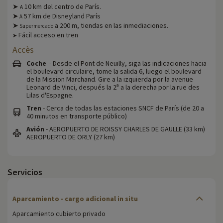
➤
10 km del centro de París.
A
➤
57 km de Disneyland París
A
➤
a 200 m, tiendas en las inmediaciones.
Supermercado
Fácil acceso en tren
➤
Accès
Coche
- Desde el Pont de Neuilly, siga las indicaciones hacia
el boulevard circulaire, tome la salida 6, luego el boulevard
de la Mission Marchand. Gire a la izquierda por la avenue
Leonard de Vinci, después la 2ª a la derecha por la rue des
Lilas d'Espagne.
Tren
- Cerca de todas las estaciones SNCF de París (de 20 a
40 minutos en transporte público)
Avión
- AEROPUERTO DE ROISSY CHARLES DE GAULLE (33 km)
AEROPUERTO DE ORLY (27 km)
Servicios
Aparcamiento - cargo adicional in situ
Aparcamiento cubierto privado