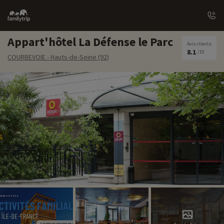
Family
trip
Appart'hôtel La Défense le Parc
Avis clients
8.1
/10
COURBEVOIE - Hauts-de-Seine (92)