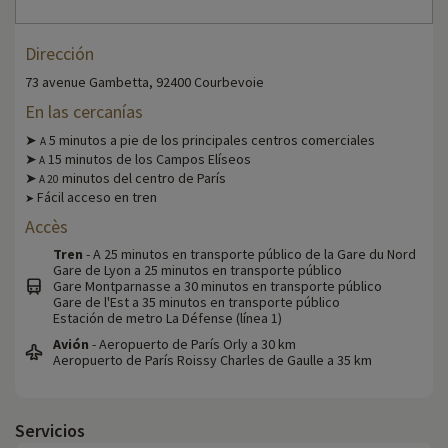
Dirección
73 avenue Gambetta, 92400 Courbevoie
En las cercanías
➤
5 minutos a pie de los principales centros comerciales
A
➤
15 minutos de los Campos Elíseos
A
➤
minutos del centro de París
A
20
Fácil acceso en tren
➤
Accès
Tren
- A 25 minutos en transporte público de la Gare du Nord
Gare de Lyon a 25 minutos en transporte público
Gare Montparnasse a 30 minutos en transporte público
Gare de l'Est a 35 minutos en transporte público
Estación de metro La Défense (línea 1)
Avión
- Aeropuerto de París Orly a 30 km
Aeropuerto de París Roissy Charles de Gaulle a 35 km
Servicios