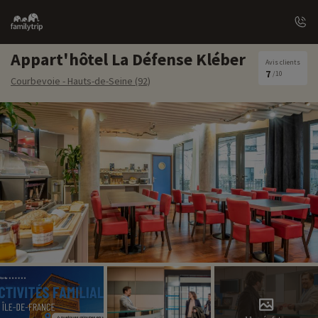
Family
trip
Appart'hôtel La Défense Kléber
Avis clients
7
/10
Courbevoie - Hauts-de-Seine (92)