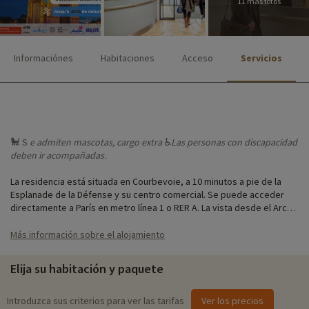
11 más fotos
Informaciónes
Habitaciones
Acceso
Servicios
🐩 S
e admiten
mascotas, cargo extra
♿
Las personas
con discapacidad
deben ir acompañadas.
La residencia está situada en Courbevoie, a 10 minutos a pie de la
Esplanade de la Défense y su centro comercial. Se puede acceder
directamente a París en metro línea 1 o RER A. La vista desde el Arche
de la Défense es excepcional.
Más información sobre el alojamiento
La residencia ofrece pisos totalmente equipados para pasar unas
vacaciones en familia o un fin de semana en París.
Elija su habitación y paquete
Introduzca sus criterios para ver las tarifas
Ver los precios