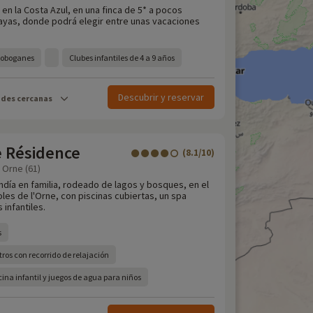
, en la Costa Azul, en una finca de 5* a pocos
layas, donde podrá elegir entre unas vacaciones
toboganes
Clubes infantiles de 4 a 9 años
Descubrir y reservar
ades cercanas
e Résidence
(8.1/10)
 Orne (61)
día en familia, rodeado de lagos y bosques, en el
les de l'Orne, con piscinas cubiertas, un spa
 infantiles.
s
ros con recorrido de relajación
ina infantil y juegos de agua para niños