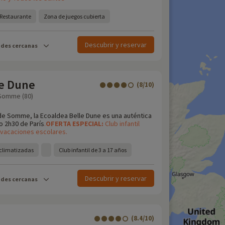
Restaurante
Zona de juegos cubierta
Descubrir y reservar
ades cercanas
le Dune
(8/10)
 Somme (80)
 de Somme, la Ecoaldea Belle Dune es una auténtica
o 2h30 de París
.
OFERTA
ESPECIAL:
Club infantil
s vacaciones escolares.
 climatizadas
Club infantil de 3 a 17 años
Descubrir y reservar
ades cercanas
(8.4/10)