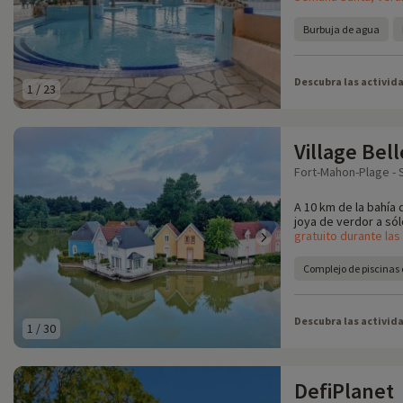
Burbuja de agua
Descubra las activid
1
/
23
Village Bel
Fort-Mahon-Plage -
A 10 km de la bahía
joya de verdor a sól
gratuito durante la
Complejo de piscinas
Descubra las activid
1
/
30
DefiPlanet