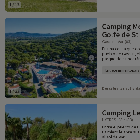
1
/
13
Camping Mo
Golfe de St
Gassin - Var (83)
En una colina que do
pueblo de Gassin, el
parque de 31 hectár
Entretenimiento para 
Descubra las activid
1
/
23
Camping Le
HYERES - Var (83)
Entre el puerto de H
Palmiers le abre sus
al sol de Var.