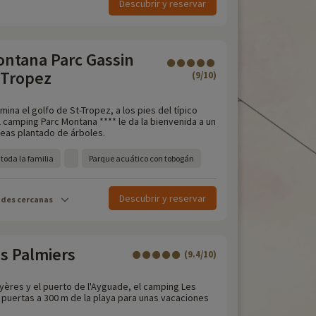
Descubrir y reservar
ntana Parc Gassin
 Tropez
(9/10)
mina el golfo de St-Tropez, a los pies del típico
 camping Parc Montana **** le da la bienvenida a un
eas plantado de árboles.
toda la familia
Parque acuático con tobogán
Descubrir y reservar
ades cercanas
s Palmiers
(9.4/10)
yères y el puerto de l'Ayguade, el camping Les
 puertas a 300 m de la playa para unas vacaciones