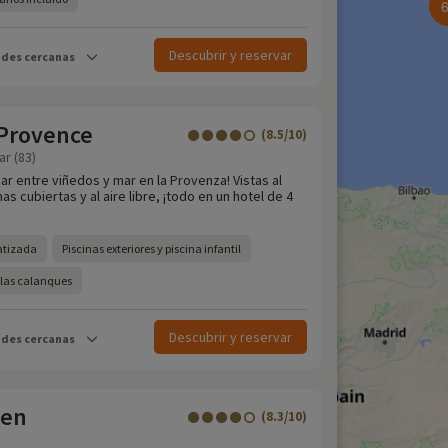
Descubrir y reservar
ades cercanas
 Provence
(8.5/10)
ar (83)
ar entre viñedos y mar en la Provenza! Vistas al
s cubiertas y al aire libre, ¡todo en un hotel de 4
atizada
Piscinas exteriores y piscina infantil
a las calanques
Descubrir y reservar
ades cercanas
een
(8.3/10)