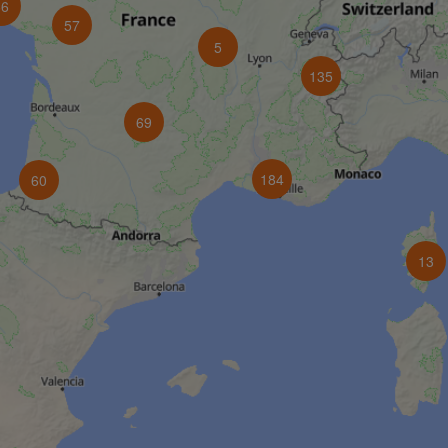
66
57
5
135
69
184
60
13