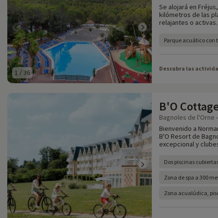
Se alojará en Fréjus
kilómetros de las p
relajantes o activas.
Parque acuático con 
Descubra las activid
1
/
36
B'O Cottag
Bagnoles de l'Orne -
Bienvenido a Norman
B'O Resort de Bagno
excepcional y clubes
Dos piscinas cubierta
Zona de spa a 300 met
Zona acualúdica, pisc