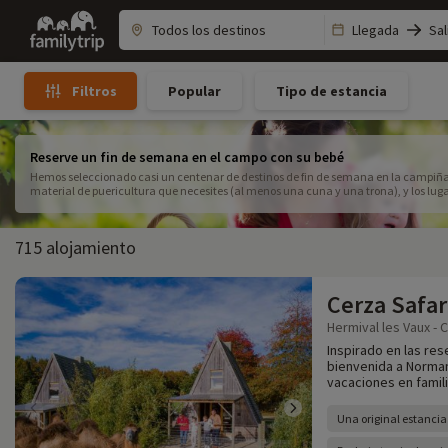
Family
Llegada
Sal
trip
Popular
Tipo de estancia
Filtros
Reserve un fin de semana en el campo con su bebé
Hemos seleccionado casi un centenar de destinos de fin de semana en la campiña f
material de puericultura que necesites (al menos una cuna y una trona), y los luga
715 alojamiento
Cerza Safar
Hermival les Vaux - 
Inspirado en las res
bienvenida a Norman
vacaciones en famil
Una original estancia 