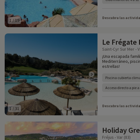
Descubra las activid
1
/
19
Le Frégate
Saint-Cyr Sur Mer - V
¡Una escapada famili
Mediterráneo, piscina
estrellas!
Piscina cubierta clim
Acceso directo a pie 
Descubra las activid
1
/
31
Holiday Gr
Fréjus - Var (83)