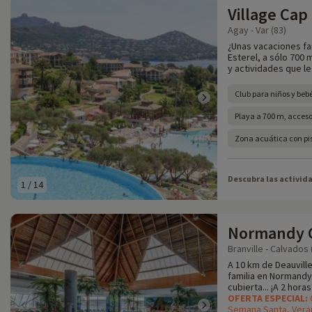
Village Cap
Agay - Var (83)
¿Unas vacaciones fa
Esterel, a sólo 700
y actividades que le
Club para niños y beb
Playa a 700 m, acceso 
Zona acuática con pis
Descubra las activid
1
/
14
Normandy 
Branville - Calvados 
A 10 km de Deauvill
familia en Normandy
cubierta... ¡A 2 hora
OFERTA ESPECIAL:
Semana Santa, Vera