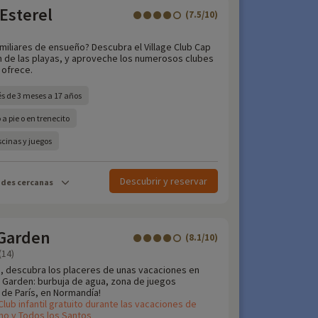
 Esterel
(7.5/10)
miliares de ensueño? Descubra el Village Club Cap
 m de las playas, y aproveche los numerosos clubes
 ofrece.
és de 3 meses a 17 años
a pie o en trenecito
cinas y juegos
Descubrir y reservar
ades cercanas
Garden
(8.1/10)
(14)
e, descubra los placeres de unas vacaciones en
 Garden: burbuja de agua, zona de juegos
s de París, en Normandía!
Club infantil gratuito durante las vacaciones de
no y Todos los Santos