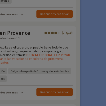
nigranja
Descubrir y reservar
ades cercanas
 en Provence
(7.7/10)
-du-Rhône (13)
Alpilles y el Luberon, el pueblo tiene todo lo que
s infantiles, parque acuático, campo de golf,
iversión en familia!
OFERTA
ESPECIAL:
Club infantil
urante las vacaciones escolares de primavera,
Santos.
ción
Baby clubs a partir de 3 meses y clubes infantiles
icos
Descubrir y reservar
ades cercanas