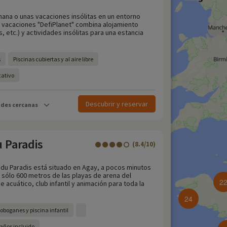
mana o unas vacaciones insólitas en un entorno
e vacaciones "DefiPlanet" combina alojamiento
 etc.) y actividades insólitas para una estancia
s
Piscinas cubiertas y al aire libre
cativo
Descubrir y reservar
ades cercanas
u Paradis
(8.4/10)
e du Paradis está situado en Agay, a pocos minutos
 sólo 600 metros de las playas de arena del
2
 acuático, club infantil y animación para toda la
24
oboganes y piscina infantil
2 años incluido