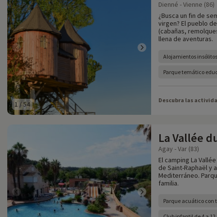
Dienné - Vienne (86)
¿Busca un fin de se
virgen? El pueblo d
(cabañas, remolques,
llena de aventuras.
Alojamientos insólito
Parque temático edu
Descubra las activid
1
/
54
La Vallée d
Agay - Var (83)
El camping La Vallé
de Saint-Raphaël y a
Mediterráneo. Parque
familia.
Parque acuático con t
Club infantil de 4 a 1