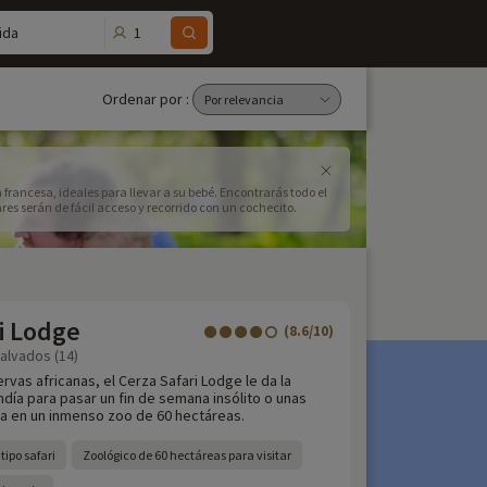
1
ida
Ordenar por :
rancesa, ideales para llevar a su bebé. Encontrarás todo el
res serán de fácil acceso y recorrido con un cochecito.
i Lodge
(8.6/10)
Calvados (14)
ervas africanas, el Cerza Safari Lodge le da la
día para pasar un fin de semana insólito o unas
ia en un inmenso zoo de 60 hectáreas.
tipo safari
Zoológico de 60 hectáreas para visitar