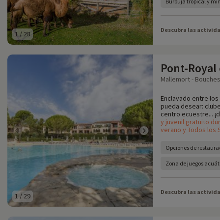
Burbuja tropical y mi
Descubra las activid
1
/
28
Pont-Royal
Mallemort - Bouches
Enclavado entre los 
pueda desear: clube
centro ecuestre... ¡d
y juvenil gratuito d
verano y Todos los 
Opciones de restaura
Zona de juegos acuát
Descubra las activid
1
/
29