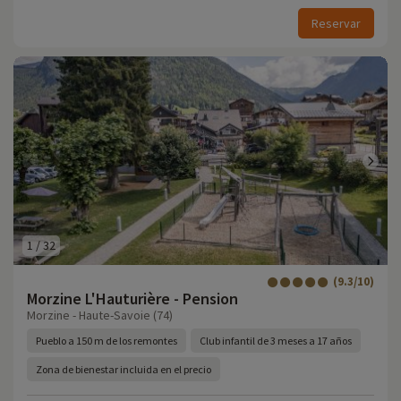
Reservar
1
/
32
(9.3/10)
Morzine L'Hauturière - Pension
Morzine - Haute-Savoie (74)
Pueblo a 150 m de los remontes
Club infantil de 3 meses a 17 años
Zona de bienestar incluida en el precio