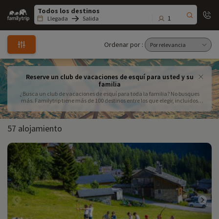
Family
trip
1
Llegada
Salida
Ordenar por :
Reserve un club de vacaciones de esquí para usted y su
familia
¿Busca un club de vacaciones de esquí para toda la familia? No busques
más. Familytrip tiene más de 100 destinos entre los que elegir, incluidos
hoteles a pie de pista, residencias con club infantil y clubes hoteleros con
todo incluido. Familytrip es el socio ideal para unas vacaciones de esquí en
familia.
57 alojamiento