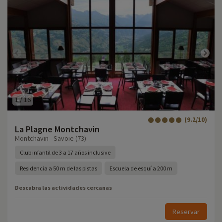
1
/
16
(9.2/10)
La Plagne Montchavin
Montchavin - Savoie (73)
Club infantil de 3 a 17 años inclusive
Residencia a 50 m de las pistas
Escuela de esquí a 200 m
Descubra las actividades cercanas
Reservar