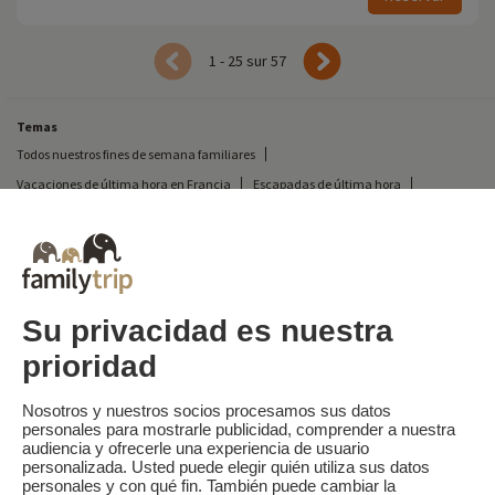
1 - 25 sur 57
Temas
Todos nuestros fines de semana familiares
Vacaciones de última hora en Francia
Escapadas de última hora
Todas nuestras vacaciones familiares en Francia
Escapada insólita
Vacaciones en camping en Francia
Destinos
Vacaciones de esquí en Francia
Su privacidad es nuestra
prioridad
Familytrip
© 2026 Familytrip
¿Quiénes somos?
Condiciones generales y política de privacidad
Nosotros y nuestros socios procesamos sus datos
personales para mostrarle publicidad, comprender a nuestra
Lo que la prensa dice de nosotros
Socios
FAQ
Blog
Mapa del sitio
audiencia y ofrecerle una experiencia de usuario
personalizada. Usted puede elegir quién utiliza sus datos
personales y con qué fin. También puede cambiar la
Pago seguro
dirigido por Sooyoos