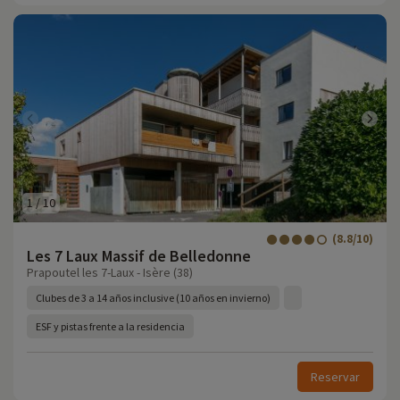
1
/
10
(8.8/10)
Les 7 Laux Massif de Belledonne
Prapoutel les 7-Laux - Isère (38)
Clubes de 3 a 14 años inclusive (10 años en invierno)
ESF y pistas frente a la residencia
Reservar