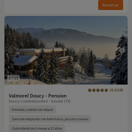
Reservar
1
/
15
(9.3/10)
Valmorel Doucy - Pension
Doucy-Combelouvière - Savoie (73)
Entrada y salida con esquís
Zona de relajación con baño turco, jacuzzi y sauna
Club infantil de 3 meses a 17 años