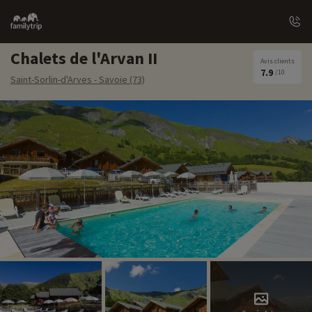
Family
trip
Chalets de l'Arvan II
Avis clients
7.9
/10
Saint-Sorlin-d'Arves - Savoie (73)