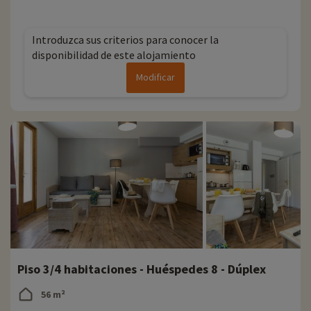
' Al suroeste de Saint-Jean-de-Maurienne
' Estación de pueblo con un carácter auténtico
' Estación a 1600 m de altitud, cumbre a 2600 m
Introduzca sus criterios para conocer la
' 120 km de pistas
disponibilidad de este alojamiento
' Conectada al dominio esquiable de Sybelles
Modificar
Piso 3/4 habitaciones - Huéspedes 8 - Dúplex
56 m²