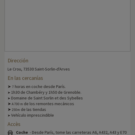
Dirección
Le Crou, 73530 Saint-Sorlin-d'Arves
En las cercanías
➤
horas en coche desde París.
7
1h30 de Chambéry y 1h50 de Grenoble.
➤
Domaine de Saint Sorlin et des Sybelles
➤
➤
de los remontes mecánicos
A 700 m
➤
de las tiendas
250m
Vehículo imprescindible
➤
Accès
Coche
- Desde París, tome las carreteras A6, A432, A43 y E70