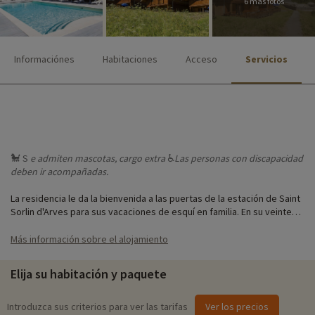
6 más fotos
Informaciónes
Habitaciones
Acceso
Servicios
🐩 S
e admiten
mascotas, cargo extra
♿
Las personas
con discapacidad
deben ir acompañadas.
La residencia le da la bienvenida a las puertas de la estación de Saint
Sorlin d'Arves para sus vacaciones de esquí en familia. En su veintena
de chalets de madera totalmente equipados, se alojará en familia con
toda tranquilidad. La residencia ha pensado en todo, con 2
Más información sobre el alojamiento
apartamentos de 6 plazas que pueden alojar a personas con
movilidad reducida.
Elija su habitación y paquete
Para unas vacaciones inolvidables, hay una zona de juegos infantiles,
un campo de petanca y una piscina exterior climatizada con
Introduzca sus criterios para ver las tarifas
Ver los precios