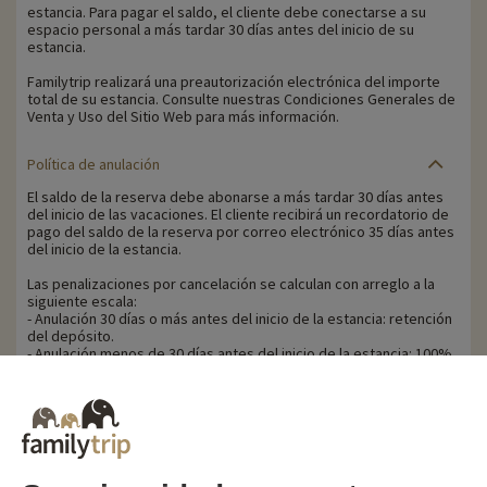
estancia. Para pagar el saldo, el cliente debe conectarse a su
espacio personal a más tardar 30 días antes del inicio de su
estancia.
Familytrip realizará una preautorización electrónica del importe
total de su estancia. Consulte nuestras Condiciones Generales de
Venta y Uso del Sitio Web para más información.
Política de anulación
El saldo de la reserva debe abonarse a más tardar 30 días antes
del inicio de las vacaciones. El cliente recibirá un recordatorio de
pago del saldo de la reserva por correo electrónico 35 días antes
del inicio de la estancia.
Las penalizaciones por cancelación se calculan con arreglo a la
siguiente escala:
- Anulación 30 días o más antes del inicio de la estancia: retención
del depósito.
- Anulación menos de 30 días antes del inicio de la estancia: 100%
del precio de la estancia.
Familytrip le recomienda contratar un seguro de anulación con su
socio AREAS Assurances. Suscribir en el momento de la reserva o
en las 24 horas siguientes a la reserva por teléfono.